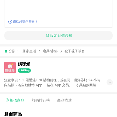
價格趨勢怎麼看？
設定到價通知
分類：
居家生活
寢具/家飾
被子毯子被套
媽咪愛
注意事項： 1. 需透過LINE購物前往，並在同一瀏覽器於 24 小時
內結帳（若自動跳轉 App ，請在 App 交易），才具點數回饋資
格。 2. 訂單會因為出貨方式、商品狀態（現貨、預購）導致商品
進行拆單。 3. 取消訂單或退貨行為，不具贈點資格。 4. iOS app
請更新至 3.9 才具贈點資格。 5. 點數將於廠商出貨後 30 天後發
相似商品
熱銷排行榜
商品描述
送。 6. LINE購物站上之商品規格、顏色、價位、贈品如與媽咪愛
購物商品資訊頁及購物車不符，以媽咪愛購物商品資訊頁及購物
相似商品
車標示為準。 7. LINE購物導購回饋無法與媽咪愛站上折價券並