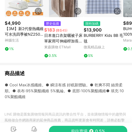
$4,990
$89
歷史低價
限時加碼
【3M】新2代發熱纖維
BU
$183
$13,900
(降$45)
可水洗四季被NZ250
100
日本進口衣架曬被子床
BURBERRY Kids BB 毛
(標準單人5x7)
單人
神腦生活
Mar
單家用可伸縮桿加長大
毯
柔雅
號陽臺曬被套浴巾神器
東森購物 ETMall
微風精品線上
1%
0.
0.5%
5%
商品描述
● Cool Max冰感纖維。● 瞬涼有感 好眠新體驗。● 乾爽不悶 絲滑柔
順。● 表布:95%聚酯纖維 5%氨綸。● 底部:100%聚酯纖維● 填充:10
0%聚酯纖維
LINE 購物是匯集購物情報與商品資訊的整合性平台，並依購物情報中的趨勢與
風格做合作網路商家的延伸商品推薦，商品資料更新會有時間差，請務必點擊
商品至各合作網路商家，確認現售價與購物條件，一切資訊以合作廠商網頁為
前往賣場
0.5%
準。