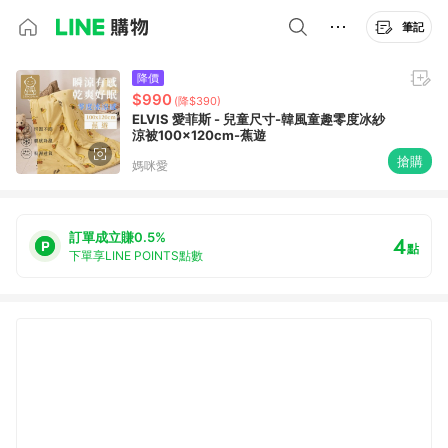
筆記
降價
$990
(降$390)
ELVIS 愛菲斯 - 兒童尺寸-韓風童趣零度冰紗
涼被100x120cm-蕉遊
搶購
媽咪愛
訂單成立賺0.5%
4
點
下單享LINE POINTS點數