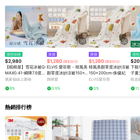
用，若選擇使用折價券，即不得併用LINE購物回饋。 8. 部分指定
商品類別不回饋，請參考以下列表：童書館出清 / Switch 遊戲片
/ 瑪利歐玩具 / LEGO樂高 / 尿布 / 橋樑書 / 中高年級推薦書單 /
行李箱 / 寶寶攝影機 / 雞精&鱸魚精 / 美妝保養 / 居家防護 / 暢銷
作者&經典角色 / 人氣卡通大集合 / 地墊&圍欄 / 外文&英文童書 /
套書專區 / 各式零嘴&堅果&珍珠&果乾&糖果 / 兒童耳機&耳麥 /
水果專區 / 親子理財書單 / 6~8歲推薦書單 / 箱購專區 / 寶可夢
pokemon玩具 / 世界名著 / 廚房家電 / 蔬果汁&奶粉 / 體能玩具 /
涼墊 / 同儕相處書單 / 旅遊商品 / 公益商品
限時加碼
降價
降價
限時
$2,980
$1,280
$1,280
$20
(降$300)
(降$300)
【眠棉屋】雪花冰被Q-
ELVIS 愛菲斯 - 韓風美
韓風美顏零度冰紗涼被
下殺
MAX0.41-瞬降7.9度C-
顏零度冰紗涼被150x2
150x200cm-侏儸紀
子夏
5色可選-雙面涼感冰被
00cm-侏儸紀 (150x2
人可
萬家福線上購物
媽咪愛
ELVIS愛菲斯
蝦皮
00cm)
單雙
6%
0.5%
3%
11
熱銷排行榜