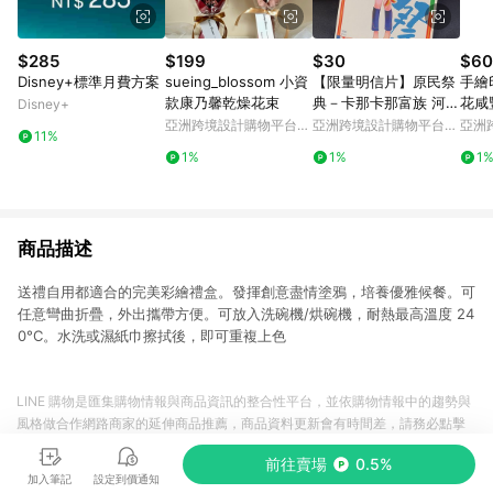
$285
$199
$30
$60
Disney+標準月費方案
sueing_blossom 小資
【限量明信片】原民祭
手繪
款康乃馨乾燥花束
典－卡那卡那富族 河祭
花咸
Disney+
聖誕禮物 交換禮物
亞洲跨境設計購物平台
亞洲跨境設計購物平台
亞洲
11%
Pinkoi
Pinkoi
Pinko
1%
1%
1
商品描述
送禮自用都適合的完美彩繪禮盒。發揮創意盡情塗鴉，培養優雅候餐。可
任意彎曲折疊，外出攜帶方便。可放入洗碗機/烘碗機，耐熱最高溫度 24
0°C。水洗或濕紙巾擦拭後，即可重複上色
LINE 購物是匯集購物情報與商品資訊的整合性平台，並依購物情報中的趨勢與
風格做合作網路商家的延伸商品推薦，商品資料更新會有時間差，請務必點擊
商品至各合作網路商家，確認現售價與購物條件，一切資訊以合作廠商網頁為
前往賣場
0.5%
準。
加入筆記
設定到價通知