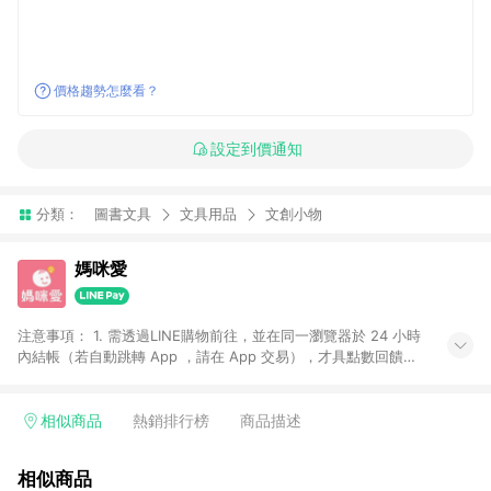
價格趨勢怎麼看？
設定到價通知
分類：
圖書文具
文具用品
文創小物
媽咪愛
注意事項： 1. 需透過LINE購物前往，並在同一瀏覽器於 24 小時
內結帳（若自動跳轉 App ，請在 App 交易），才具點數回饋資
格。 2. 訂單會因為出貨方式、商品狀態（現貨、預購）導致商品
進行拆單。 3. 取消訂單或退貨行為，不具贈點資格。 4. iOS app
請更新至 3.9 才具贈點資格。 5. 點數將於廠商出貨後 30 天後發
相似商品
熱銷排行榜
商品描述
送。 6. LINE購物站上之商品規格、顏色、價位、贈品如與媽咪愛
購物商品資訊頁及購物車不符，以媽咪愛購物商品資訊頁及購物
相似商品
車標示為準。 7. LINE購物導購回饋無法與媽咪愛站上折價券並