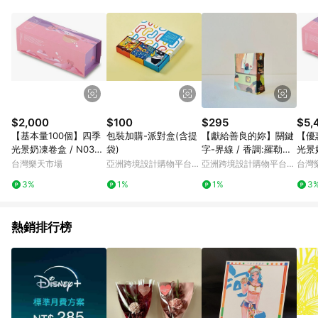
用，若選擇使用折價券，即不得併用LINE購物回饋。 8. 部分指定
商品類別不回饋，請參考以下列表：童書館出清 / Switch 遊戲片
/ 瑪利歐玩具 / LEGO樂高 / 尿布 / 橋樑書 / 中高年級推薦書單 /
行李箱 / 寶寶攝影機 / 雞精&鱸魚精 / 美妝保養 / 居家防護 / 暢銷
作者&經典角色 / 人氣卡通大集合 / 地墊&圍欄 / 外文&英文童書 /
套書專區 / 各式零嘴&堅果&珍珠&果乾&糖果 / 兒童耳機&耳麥 /
水果專區 / 親子理財書單 / 6~8歲推薦書單 / 箱購專區 / 寶可夢
pokemon玩具 / 世界名著 / 廚房家電 / 蔬果汁&奶粉 / 體能玩具 /
涼墊 / 同儕相處書單 / 旅遊商品 / 公益商品
$2,000
$100
$295
$5,
【基本量100個】四季
包裝加購-派對盒(含提
【獻給善良的妳】關鍵
【優
光景奶凍卷盒 / N0300
袋)
字-界線 / 香調:羅勒柑
光景奶
3
檸
3
台灣樂天市場
亞洲跨境設計購物平台
亞洲跨境設計購物平台
台灣
Pinkoi
Pinkoi
3%
1%
1%
3
熱銷排行榜