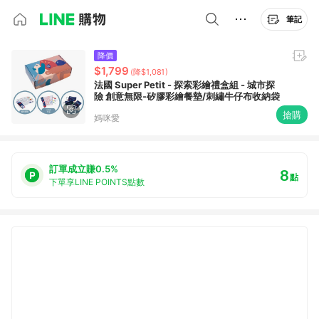
筆記
降價
$1,799
(降$1,081)
法國 Super Petit - 探索彩繪禮盒組 - 城市探
險 創意無限-矽膠彩繪餐墊/刺繡牛仔布收納袋
搶購
媽咪愛
訂單成立賺0.5%
8
點
下單享LINE POINTS點數