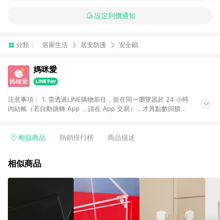
設定到價通知
分類：
居家生活
居安防護
安全鎖
媽咪愛
注意事項： 1. 需透過LINE購物前往，並在同一瀏覽器於 24 小時
內結帳（若自動跳轉 App ，請在 App 交易），才具點數回饋資
格。 2. 訂單會因為出貨方式、商品狀態（現貨、預購）導致商品
進行拆單。 3. 取消訂單或退貨行為，不具贈點資格。 4. iOS app
請更新至 3.9 才具贈點資格。 5. 點數將於廠商出貨後 30 天後發
相似商品
熱銷排行榜
商品描述
送。 6. LINE購物站上之商品規格、顏色、價位、贈品如與媽咪愛
購物商品資訊頁及購物車不符，以媽咪愛購物商品資訊頁及購物
相似商品
車標示為準。 7. LINE購物導購回饋無法與媽咪愛站上折價券並
用，若選擇使用折價券，即不得併用LINE購物回饋。 8. 部分指定
商品類別不回饋，請參考以下列表：童書館出清 / Switch 遊戲片
/ 瑪利歐玩具 / LEGO樂高 / 尿布 / 橋樑書 / 中高年級推薦書單 /
行李箱 / 寶寶攝影機 / 雞精&鱸魚精 / 美妝保養 / 居家防護 / 暢銷
作者&經典角色 / 人氣卡通大集合 / 地墊&圍欄 / 外文&英文童書 /