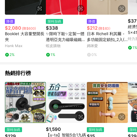
套書專區 / 各式零嘴&堅果&珍珠&果乾&糖果 / 兒童耳機&耳麥 /
水果專區 / 親子理財書單 / 6~8歲推薦書單 / 箱購專區 / 寶可夢
pokemon玩具 / 世界名著 / 廚房家電 / 蔬果汁&奶粉 / 體能玩具 /
涼墊 / 同儕相處書單 / 旅遊商品 / 公益商品
$37
降價
限時加碼
降價
經濟
$2,080
$338
$212
(降$600)
(降$83)
5x41
Booklet 大容量雙開長
✨限時下殺✨定製一體
日本 Richell 利其爾 -
特力
夾
透明亞克力磁吸磁鐵帶
多功能固定鎖扣_2入(9
開門模型展示收納防塵
81894)
Hank Max
蝦皮購物
媽咪愛
1
盒輕奢手辦櫃
2%
1%
0%
熱銷排行榜
$1,590
限時加碼
限時加碼
限時
【u-ta】智能5合1九碼
$129
$15
$29