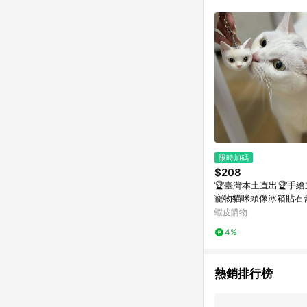
推薦書單 / 箱購專區 / 
旅遊商品 / 公益商品
限時加碼
$208
🏆臺灣本土直出🏆手
寵物貓咪頭像冰箱貼石
載香薰紀念高顏值擺件
蝦皮購物
4%
熱銷排行榜