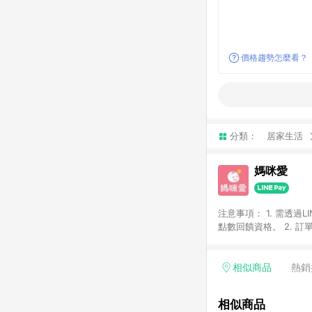
價格趨勢怎麼看？
分類：
居家生活
媽咪愛
注意事項： 1. 需透過LINE購物前往，並在同一瀏覽器於 24 小時內結帳（若自動跳轉 App ，請在 App 交易），才具
點數回饋資格。 2. 訂單會因為出貨方式、商品狀態（現貨、預購）導致商品進行拆單。 3. 取消訂單或退貨行為，不
具贈點資格。 4. iOS app 請更新至 3.9 才具贈點資格。 5. 點數將於廠商出貨後 30 天後發送。 6. LINE購物站上之商
品規格、顏色、價位、
LINE購物導購回饋無法與
相似商品
熱銷
別不回饋，請參考以下列表：
書單 / 行李箱 / 寶寶
相似商品
/ 外文&英文童書 / 套