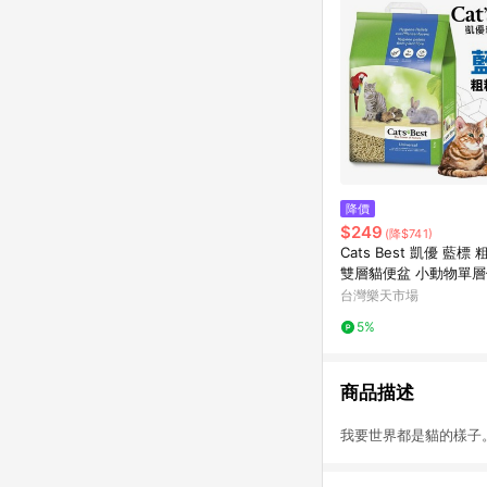
降價
$249
(降$741)
Cats Best 凱優 藍標
雙層貓便盆 小動物單層
公司貨『🐶🐱Ayumi
台灣樂天市場
品 狂殺 ★ 滿額現抵$4
5%
注意 部分出貨時間較長
商品描述
我要世界都是貓的樣子