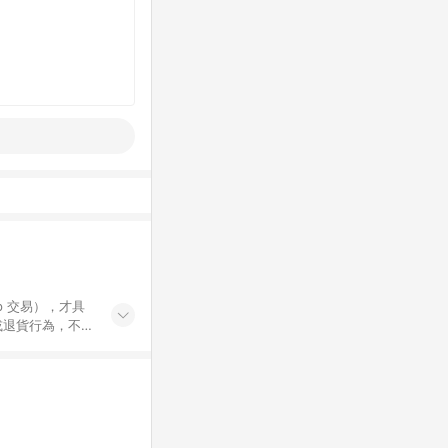
示為準。 7.
 / 中高年級推薦
集合 / 地墊&圍欄
書單 / 6~8歲