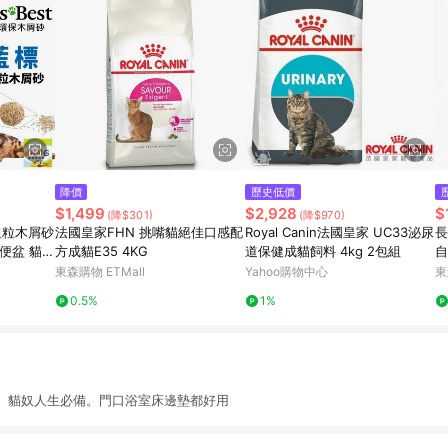
降價
歷史低價
$1,499
$2,928
$
(降$301)
(降$970)
 粗粒木屑砂
法國皇家FHN 挑嘴貓絕佳口感配
Royal Canin法國皇家 UC33泌尿
長
便盆 貓砂
方成貓E35 4KG
道保健成貓飼料 4kg 2包組
自
』【 寵物用
東森購物 ETMall
Yahoo購物中心
東
80 】請
0.5%
1%
。貓奴人生必備。門口浴室床邊墊都好用