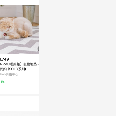
/ 同儕相處書單 /
1,749
降價
限時加碼
NiceU毛樂趣】寵物地墊－現
$18
$29
(降$7)
簡約 (SOLO系列)
No.B19明信片 / 一直等待你 / 任
卡哇伊口水巾 
ahoo購物中心
選買10送1
貓咪領巾 圍兜
口水巾 寵物配
亞洲跨境設計購物平台 Pinkoi
蝦皮購物
1%
1%
2.8%