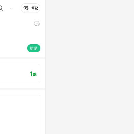
筆記
搶購
1
點