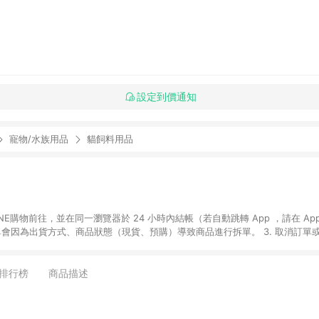
設定到價通知
寵物/水族用品
貓飼料用品
贈品如與媽咪愛購物商品資訊頁及購物車不符，以媽咪愛購物商品資訊頁及購物車標
媽咪愛站上折價券並用，若選擇使用折價券，即不得併用LINE購物回饋。 8. 部分指定商品類
排行榜
商品描述
童書館出清 / Switch 遊戲片 / 瑪利歐玩具 / LEGO樂高 / 尿布 / 橋樑書
攝影機 / 雞精&鱸魚精 / 美妝保養 / 居家防護 / 暢銷作者&經典角色 / 人氣卡通大
書專區 / 各式零嘴&堅果&珍珠&果乾&糖果 / 兒童耳機&耳麥 / 水果專區 / 親子理財