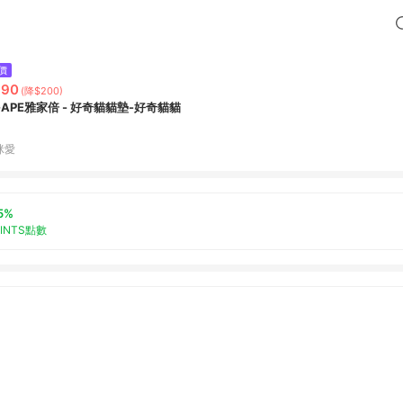
價
390
(降$200)
GAPE雅家倍 - 好奇貓貓墊-好奇貓貓
咪愛
5%
OINTS點數