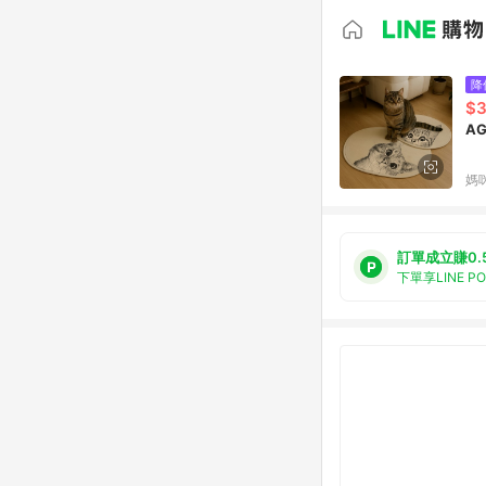
降
$
A
媽
訂單成立賺0.
下單享LINE P