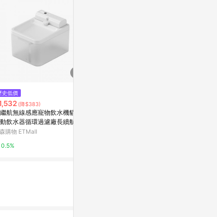
歷史低價
降價
降價
1,532
$105
$199
(降$383)
(降$95)
(降$44)
繼航無線感應寵物飲水機貓咪
HeroMama【毛掌醫學】保健肉
法國皇家FHN
動飲水器循環過濾廠長續航
泥 寵物保健 貓狗保健 機能保健
4 400g
肉泥 犬肉泥 貓肉泥 無添加物
森購物 ETMall
台灣樂天市場
東森購物 ETMa
【亞米屋Yamiya】
0.5%
5%
0.5%