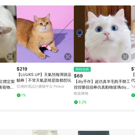
寶可夢pokemon玩具 / 世界名著 / 廚房家電 / 蔬果汁&奶粉 / 體能玩具 / 涼墊 
$219
$
限時加碼
【LUUKS UP】天氣預報彈跳逗
【
$69
貓棒 | 不管天氣是晴是陰都想玩
代
繪立體定製
【diy手作】超仿真羊毛氈手辦工
亞洲跨境設計購物平台 Pinkoi
Y
膏寵物車
捏捏樂扭扭棒仿真動物玻璃diy蛇
貓狗眼珠美短
蝦皮購物
1%
3.2%