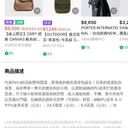
$6,650
$3,
降價
PORTER INTERNATIO
S'AI
$6,500
$1,246
(雙重省$10,800)
(降$534)
NAL - 自信經典NEW
層真
【線上限定】CARY 經
【OUTDOOR】慢活宣
HEAT斜背包 - 全黑
典 CANVAS 帆布斜背
Yahoo購物中心
S'A
言-單肩包-卡其綠 OD2
手袋
COACH 官方網站
33316KI
BAG TO YOU
1%
5
8%
3%
商品描述
代表Petra的花釦暫時隱退，更俐落的微笑肩背包誕生！完美的弧度貼合
身形，為你帶來一整天的微笑和好心情。以柔軟細緻的PU皮革打造微澎
質感，尺寸雖小卻保留適當收納空間，裝入補妝粉餅、手機、票卡夾就可
以亮麗出門囉。拉鍊開合調節式背帶（可拆卸）材質：納帕PU皮革 & 小
牛PU皮革長度（公分）：24.5寬度（公分）：6.5高度（公分）：16
LINE 購物是匯集購物情報與商品資訊的整合性平台，並依購物情報中的趨勢與
風格做合作網路商家的延伸商品推薦，商品資料更新會有時間差，請務必點擊