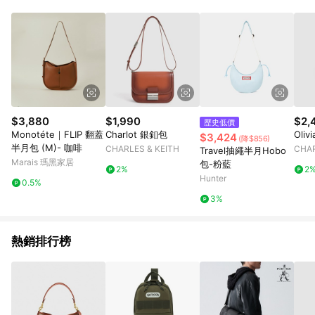
$3,880
$1,990
$2,
歷史低價
Monotéte｜FLIP 翻蓋
Charlot 銀釦包
Oli
$3,424
(降$856)
半月包 (M)- 咖啡
CHARLES & KEITH
CHAR
Travel抽繩半月Hobo
Marais 瑪黑家居
包-粉藍
2%
2
Hunter
0.5%
3%
熱銷排行榜