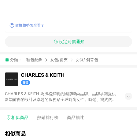
價格趨勢怎麼看？
設定到價通知
分類：
鞋包配飾
女包/皮夾
女側/ 斜背包
CHARLES & KEITH
CHARLES & KEITH 為風格鮮明的國際時尚品牌。品牌承諾提供
新穎前衛的設計及卓越的服務給全球時尚女性。時髦、簡約的設
計單品兼具創新及實用性，包含女鞋、女包、墨鏡、小皮件、飾
品等。 注意事項：需透過 LINE 購物前往並在同一瀏覽器於 12 小
時內結帳才享有回饋，點數將於廠商出貨後 30天前後發送。若於
相似商品
熱銷排行榜
商品描述
商家App下單，不符合LINE購物導購資格。
相似商品