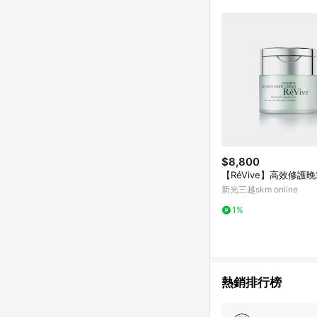
$8,800
【RéVive】高效修護
新光三越skm online
1%
熱銷排行榜