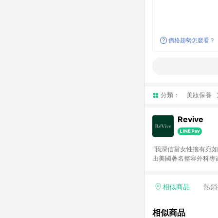
價格趨勢怎麼看？
分類：
美妝保養
Revive
“我深信當女性擁有宛如年輕時期的健
由美國著名整容外科專家
老技術『Bio Rene
前後的最佳護膚產品。
相似商品
熱銷
相似商品