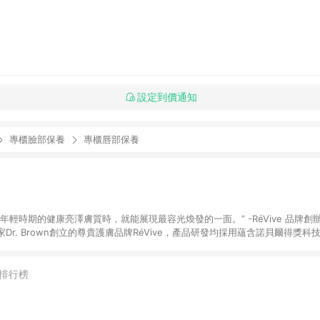
設定到價通知
專櫃臉部保養
專櫃唇部保養
康亮澤膚質時，就能展現最容光煥發的一面。” -RéVive 品牌創辦人Dr. Brown
Dr. Brown創立的尊貴護膚品牌RéVive，產品研發均採用蘊含諾貝爾得獎
wal Technology』肌因再生賦活科技，揉合生物工程成分，能有效幫助更生皮
排行榜