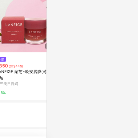
降價
歷史低價
歷史低價
350
$777
$999
(降$449)
(降$213)
(降$691
ANEIGE 蘭芝~晚安唇膜(莓果)
【限時優惠】GRAVITY C2 磁吸
【官網限定優惠】
0g
無線快充行動電源 (有標示Wh/可
五合一萬用磁吸
上飛機)
(有標示Wh/
三美日官網
ADAM 亞果元素
ADAM 亞果元
5%
4%
4%