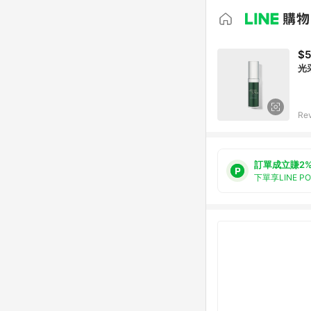
$5
光
Re
訂單成立賺2
下單享LINE P