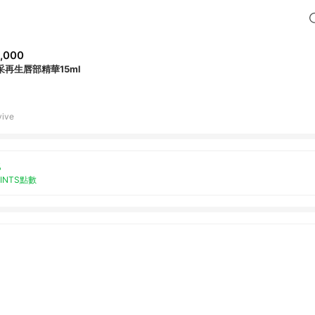
,000
采再生唇部精華15ml
vive
%
OINTS點數