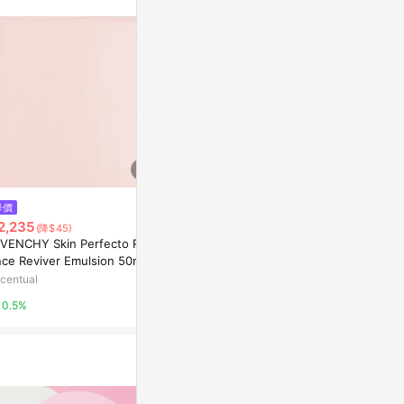
$9,800
降價
降價
高效修護精華3
2,235
$2,520
(降$45)
(降$2,968)
Revive
IVENCHY Skin Perfecto Radi
莉薇特麗 多胺超微無痕精萃-15
nce Reviver Emulsion 50ml
ml
2%
centual
新光三越skm online
0.5%
1%