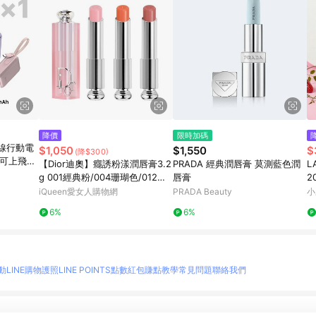
降價
限時加碼
帶線行動電
$1,050
$1,550
$
(降$300)
/可上飛
【Dior迪奧】癮誘粉漾潤唇膏3.2
PRADA 經典潤唇膏 莫測藍色潤
L
g 001經典粉/004珊瑚色/012玫
唇膏
2
瑰木
iQueen愛女人購物網
PRADA Beauty
小
6%
6%
動
LINE購物護照
LINE POINTS點數紅包
賺點教學
常見問題
聯絡我們