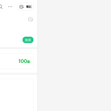
筆記
搶購
100
點