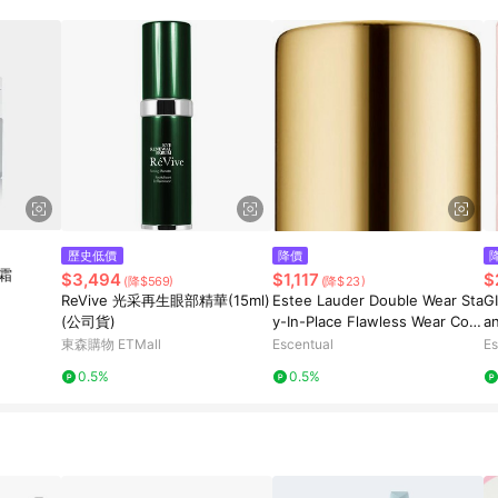
歷史低價
降價
晚霜
$3,494
$1,117
$
(降$569)
(降$23)
ReVive 光采再生眼部精華(15ml)
Estee Lauder Double Wear Sta
G
(公司貨)
y-In-Place Flawless Wear Con
a
cealer 7ml 7C - Ultra Deep
東森購物 ETMall
Escentual
Es
0.5%
0.5%