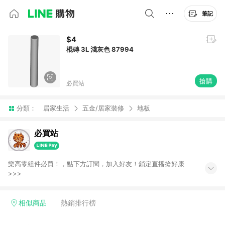
筆記
$4
棍磚 3L 淺灰色 87994
搶購
必買站
分類：
居家生活
五金/居家裝修
地板
必買站
樂高零組件必買！，點下方訂閱，加入好友！鎖定直播搶好康
>>>
相似商品
熱銷排行榜