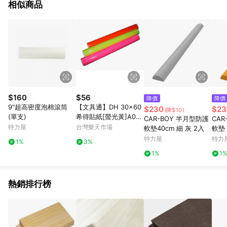
相似商品
$160
$56
降價
降價
9"超高密度泡棉滾筒
【文具通】DH 30x60
$230
$23
(降$10)
(單支)
希得貼紙[螢光黃]A01
CAR-BOY 半月型防護
CAR
P1250076【APP滿額
特力屋
台灣樂天市場
軟墊40cm 細 灰 2入
軟墊 
下單10%點數(單一帳號
特力屋
特力
1%
3%
最高1500點)】8/31止
1%
1
熱銷排行榜