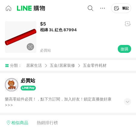
筆記
$5
棍磚 3L 紅色 87994
搶購
必買站
分類：
居家生活
五金/居家裝修
五金零件耗材
必買站
樂高零組件必買！，點下方訂閱，加入好友！鎖定直播搶好康
>>>
相似商品
熱銷排行榜