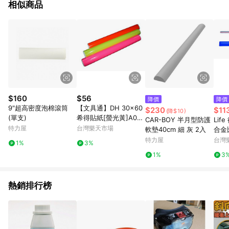
相似商品
$160
$56
降價
降價
9"超高密度泡棉滾筒
【文具通】DH 30x60
$230
$11
(降$10)
(單支)
希得貼紙[螢光黃]A01
CAR-BOY 半月型防護
Lif
P1250076【APP滿額
特力屋
台灣樂天市場
軟墊40cm 細 灰 2入
合金比
下單10%點數(單一帳號
【A
特力屋
台灣
1%
3%
最高1500點)】8/31止
數(
1%
3
點)】
熱銷排行榜