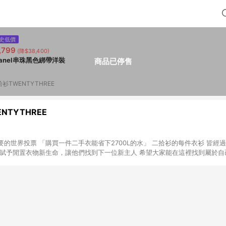
史低價
,799
(降$38,400)
hanel串珠黑色綁帶洋裝
商品已停售
衫TWENTYTHREE
NTYTHREE
的世界投票 「購買一件二手衣能省下2700L的水」 二拾衫的每件衣衫 皆經
YTHREE ｜官網 二拾衫