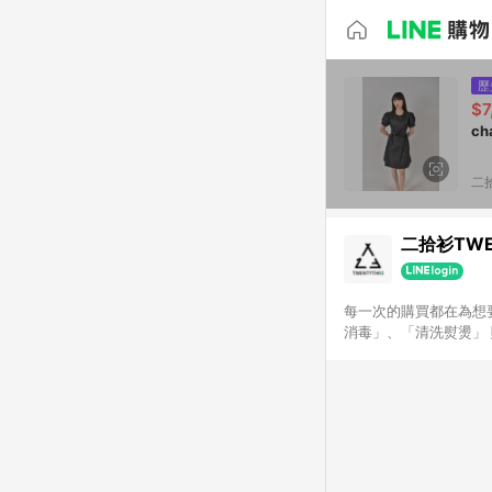
歷
$7
c
二拾
二拾衫TWE
每一次的購買都在為想要
消毒」、「清洗熨燙」 賦予閒置衣物新生命，讓他們找到下一位新主人 希望大家能在這裡找到屬於自己風格， 由二拾
衫來顛覆妳對閒置衣物的印象 ｜IG 23twentythree_tw ｜FB 二拾衫TWENT
TWENTYTHREE