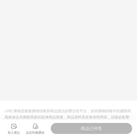
LINE 購物是匯集購物情報與商品資訊的整合性平台，並依購物情報中的趨勢與
風格做合作網路商家的延伸商品推薦，商品資料更新會有時間差，請務必點擊
商品至各合作網路商家，確認現售價與購物條件，一切資訊以合作廠商網頁為
商品已停售
準。
加入筆記
設定到價通知