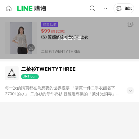
筆記
歷史低價
$99
(降$200)
(S) 質感條紋杏色短袖上衣
商品已停售
二拾衫TWENTYTHREE
二拾衫TWENTYTHREE
每一次的購買都在為想要的世界投票 「購買一件二手衣能省下
2700L的水」 二拾衫的每件衣衫 皆經過專業的「紫外光消毒」、
「清洗熨燙」 賦予閒置衣物新生命，讓他們找到下一位新主人 希
望大家能在這裡找到屬於自己風格， 由二拾衫來顛覆妳對閒置衣
物的印象 ｜IG 23twentythree_tw ｜FB 二拾衫
TWENTYTHREE ｜官網 二拾衫TWENTYTHREE