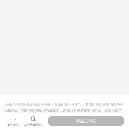
LINE 購物是匯集購物情報與商品資訊的整合性平台，並依購物情報中的趨勢與
風格做合作網路商家的延伸商品推薦，商品資料更新會有時間差，請務必點擊
商品至各合作網路商家，確認現售價與購物條件，一切資訊以合作廠商網頁為
商品已停售
準。
加入筆記
設定到價通知