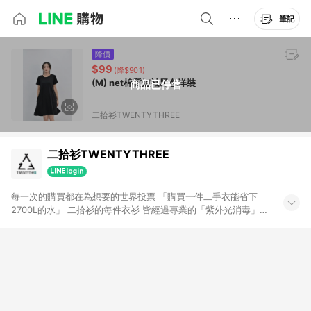
筆記
降價
$99
(降$901)
(M) net棉質短袖黑色洋裝
商品已停售
二拾衫TWENTYTHREE
二拾衫TWENTYTHREE
每一次的購買都在為想要的世界投票 「購買一件二手衣能省下
2700L的水」 二拾衫的每件衣衫 皆經過專業的「紫外光消毒」、
「清洗熨燙」 賦予閒置衣物新生命，讓他們找到下一位新主人 希
望大家能在這裡找到屬於自己風格， 由二拾衫來顛覆妳對閒置衣
物的印象 ｜IG 23twentythree_tw ｜FB 二拾衫
TWENTYTHREE ｜官網 二拾衫TWENTYTHREE