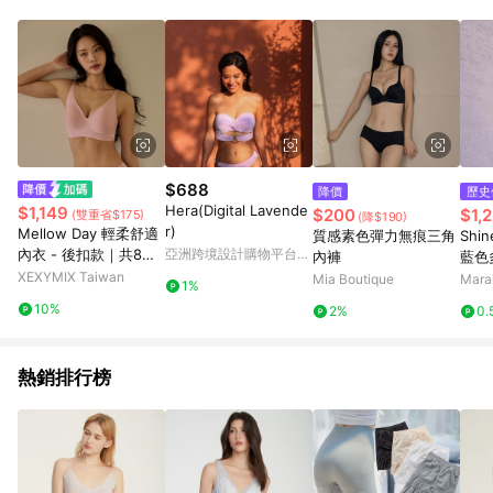
$688
降價
歷史
Hera(Digital Lavende
$1,149
$200
$1,2
(雙重省$175)
(降$190)
r)
Mellow Day 輕柔舒適
質感素色彈力無痕三角
Shin
內衣 - 後扣款｜共8色
亞洲跨境設計購物平台
內褲
藍色
Pinkoi
｜XFK5UB1501
XEXYMIX Taiwan
褲-L
Mia Boutique
Mar
1%
10%
2%
0.
熱銷排行榜