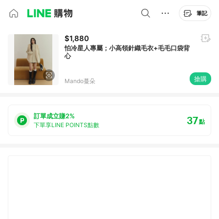
筆記
$1,880
怕冷星人專屬；小高領針織毛衣+毛毛口袋背
心
搶購
Mando蔓朵
訂單成立賺2%
37
點
下單享LINE POINTS點數