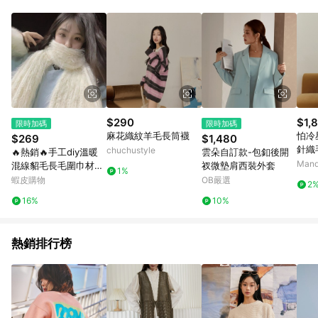
$290
$1,
限時加碼
限時加碼
麻花織紋羊毛長筒襪
怕冷
$269
$1,480
針織
chuchustyle
🔥熱銷🔥手工diy溫暖
雲朵自訂款-包釦後開
心
Man
混線貂毛長毛圍巾材料
衩微墊肩西裝外套
1%
編織豆豆毛線棒針元寶
蝦皮購物
OB嚴選
2
毛線編織材料包 鉤織
16%
10%
圍巾披肩 防寒保暖
熱銷排行榜