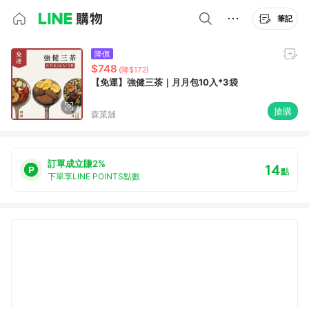
筆記
降價
$748
(降$172)
【免運】強健三茶｜月月包10入*3袋
搶購
森菓舖
訂單成立賺2%
14
點
下單享LINE POINTS點數