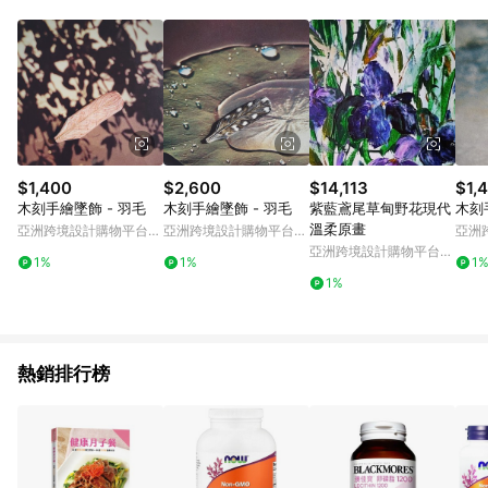
$1,400
$2,600
$14,113
$1,
木刻手繪墜飾 - 羽毛
木刻手繪墜飾 - 羽毛
紫藍鳶尾草甸野花現代
木刻
溫柔原畫
亞洲跨境設計購物平台
亞洲跨境設計購物平台
亞洲
Pinkoi
Pinkoi
Pinko
亞洲跨境設計購物平台
1%
1%
1
Pinkoi
1%
熱銷排行榜