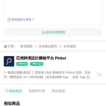
價格趨勢怎麼看？
設定到價通知
分類：
鞋包配飾
女性飾品配件
女性戒指
亞洲跨境設計購物平台 Pinkoi
[一般商品贈點規則] 1. 需透過 LINE 購物前往 Pinkoi 頁面，並在
同一瀏覽器於 24 小時內結帳（若自動跳轉 App ，請在 App 交
易），才具點數回饋資格。 2. 點數回饋計算將扣除訂單金額中的
運費與金流手續費與手動輸入之優惠碼折扣。 3. LINE 購物點數
回饋訂單不得享有 Pinkoi 站方優惠，例如首購優惠，P coins，
相似商品
熱銷排行榜
商品描述
全站(不包含手動輸入之優惠碼)。 4. 透過 LINE 購物連結到
Pinkoi 以外之網站購買之商品不具贈點資格。 5. 取消訂單或退貨
相似商品
行為，不具贈點資格，部分退款不在此限。 6. APP 請更新至