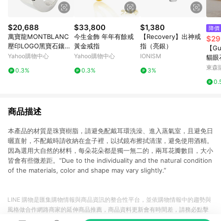
$20,688
$33,800
$1,380
降價
萬寶龍MONTBLANC
今生金飾 年年有餘戒
【Recovery】出神戒
$29
壓印LOGO黑寶石鑲飾
黃金戒指
指（亮銀）
【Gu
寬版戒指(銀)
Yahoo購物中心
Yahoo購物中心
IONISM
貓眼
女戒
東森購
0.3%
0.3%
3%
型戒
0.
夕 
商品描述
本產品的材質是珠寶樹脂，請避免配戴耳環洗澡、進入蒸氣室，且避免日
曬直射，不配戴時請收納在盒子裡，以拭鏡布擦拭清潔，避免使用酒精。
因為選用大自然的材料，每朵花朵都是獨一無二的，兩耳花瓣數目，大小
皆會有些微差距。“Due to the individuality and the natural condition
of the materials, color and shape may vary slightly.”
LINE 購物是匯集購物情報與商品資訊的整合性平台，並依購物情報中的趨勢與
風格做合作網路商家的延伸商品推薦，商品資料更新會有時間差，請務必點擊
商品至各合作網路商家，確認現售價與購物條件，一切資訊以合作廠商網頁為