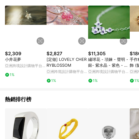
Android v4.6.0 / iOS v4.1.5 以上才具贈點資格。 7. 點數將於出
貨後 45 天後發送。 8. 群眾募資商品，禮物卡，開館保證金，補
運費，攤位費等不具贈點資格。 9. LINE 購物站上之商品規格、
顏色、價位、贈品如與 Pinkoi 商品資訊頁及購物車不符，以
Pinkoi 購物商品資訊頁及購物車標示為準。 10. 點數紅包使用規
則請以點數紅包活動說明為準。 11. 若於 LINE 購物前往 Pinkoi
頁面後才首次下載 Pinkoi APP 並完成訂單，不符合導購資格；承
上，首次下載 Pinkoi APP 後，需透過 LINE 購物前往 Pinkoi 頁
面，方享導購資格。
$2,309
$2,827
$11,305
$18
小井花夢
[定做] LOVELY CHER
繡球花 - 項鍊 - 聲明 -
手作
RYBLOSSOM
銀- 紫水晶 - 紫色 - 防
飾 (
亞洲跨境設計購物平台
過敏
Pinkoi
亞洲跨境設計購物平台
亞洲跨境設計購物平台
亞洲
1%
Pinkoi
Pinkoi
Pinko
1%
1%
1
熱銷排行榜