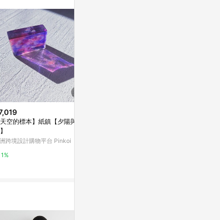
。
7,019
$6
降價
天空的標本】紙鎮【夕陽與銀
【文具通】吸盤性掛勾小[8] I111
$700
(降$20
】
0039【APP滿額下單10%點數
【SOXP專
(單一帳號最高1500點)】8/31止
洲跨境設計購物平台 Pinkoi
台灣樂天市場
片 翡冷翠綠/
三色可選
GD佳德騎士俱
1%
3%
3%