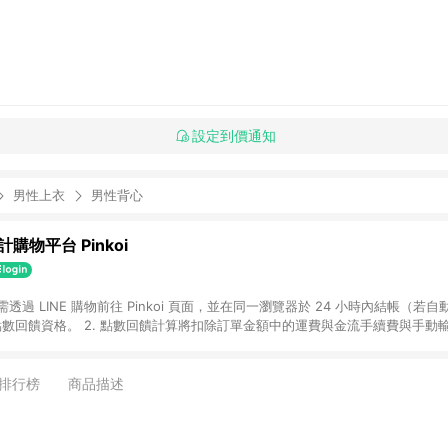
設定到價通知
男性上衣
男性背心
購物平台 Pinkoi
 需透過 LINE 購物前往 Pinkoi 頁面，並在同一瀏覽器於 24 小時內結帳（若自
具點數回饋資格。 2. 點數回饋計算將扣除訂單金額中的運費與金流手續費與手動
點數回饋訂單不得享有 Pinkoi 站方優惠，例如首購優惠，P coins，全站(不包含
E 購物連結到 Pinkoi 以外之網站購買之商品不具贈點資格。 5. 取消訂單或退貨
APP 請更新至Android v4.6.0 / iOS v4.1.5 以上才具贈點資格。 7. 點
排行榜
商品描述
資商品，禮物卡，開館保證金，補運費，攤位費等不具贈點資格。 9. LINE 購物
inkoi 商品資訊頁及購物車不符，以 Pinkoi 購物商品資訊頁及購物車標示為準。
明為準。 11. 若於 LINE 購物前往 Pinkoi 頁面後才首次下載 Pinkoi A