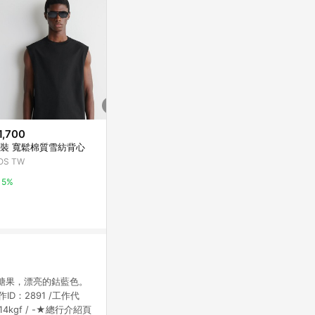
1,700
$1,180
$1,700
裝 寬鬆棉質雪紡背心
JORDON 極致溫感 刷毛背心
男裝 寬鬆棉
OS TW
東森購物 ETMall
COS TW
5%
0.5%
5%
糖果，漂亮的鈷藍色。
：2891 /工作代
14kgf / -★總行介紹頁