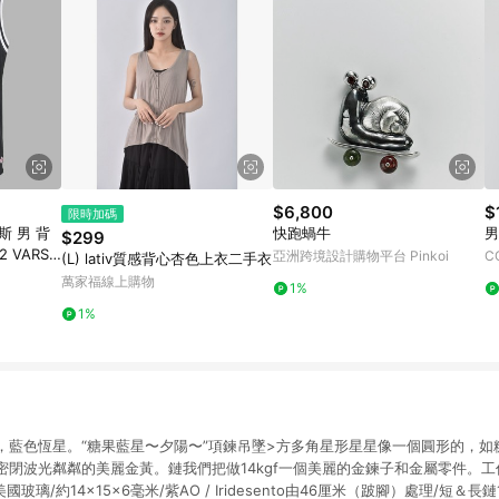
$6,800
$
限時加碼
斯 男 背
快跑蝸牛
男
$299
 VARSIT
亞洲跨境設計購物平台 Pinkoi
C
(L) lativ質感背心杏色上衣二手衣
萬家福線上購物
1%
1%
，藍色恆星。“糖果藍星〜夕陽〜”項鍊吊墜>方多角星形星星像一個圓形的，如
閉波光粼粼的美麗金黃。鏈我們把做14kgf一個美麗的金鍊子和金屬零件。工作ID
 /美國玻璃/約14×15×6毫米/紫AO / Iridesento由46厘米（跛腳）處理/短＆長鏈