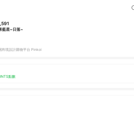
,591
果藍星~日落~
跨境設計購物平台 Pinkoi
OINTS點數