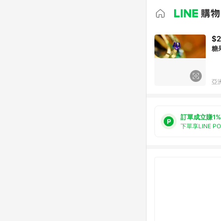
$2
糖
亞洲
訂單成立賺1%
下單享LINE P