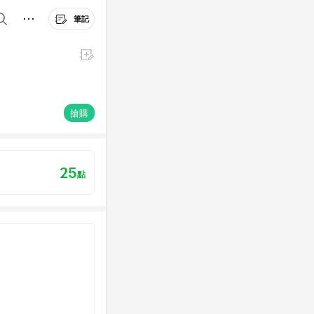
筆記
搶購
25
點