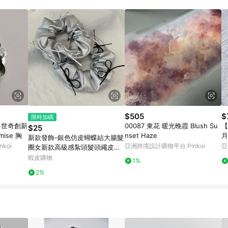
載 Pinkoi APP 後，需透過 LINE 購物前往 Pinkoi 頁面，方享導購資格
$505
$
限時加碼
施華洛世奇創新
00087 東花 暖光晚霞 Blush Su
【
$25
omise 胸
nset Haze
月
新款發飾-銀色仿皮蝴蝶結大腸髮
koi
亞洲跨境設計購物平台 Pinkoi
亞
圈女新款高級感紮頭髮頭繩皮筋
頭花髮飾 GC5C
蝦皮購物
1%
2%