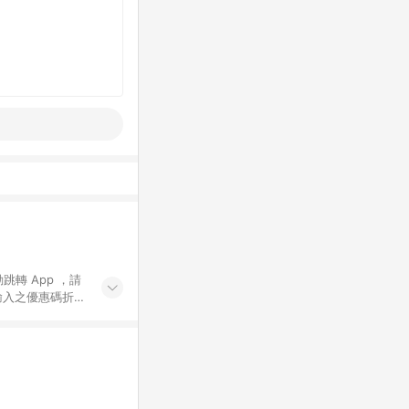
動跳轉 App ，請
輸入之優惠碼折
手動輸入之優惠
行為，不具贈點資
數將於出貨後 45 天
站上之商品規格、
 10. 點數紅包
PP 並完成訂單，不