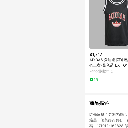
$1,717
ADIDAS 愛迪達 阿迪達
心上衣-黑色系-EXT Q12
Y-JP1003
Yahoo購物中心
1%
商品描述
閃亮反映了夕陽的顏色
這是一個美好的寶石，密
碼：171012-162828