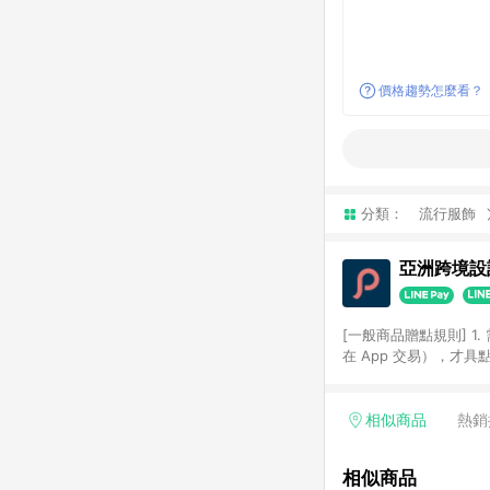
價格趨勢怎麼看？
分類：
流行服飾
亞洲跨境設計
[一般商品贈點規則] 1.
在 App 交易），才
扣。 3. LINE 購物
碼)。 4. 透過 LIN
格，部分退款不在此限。 6. 
相似商品
熱銷
後發送。 8. 群眾募
顏色、價位、贈品如與 P
相似商品
使用規則請以點數紅包活動說