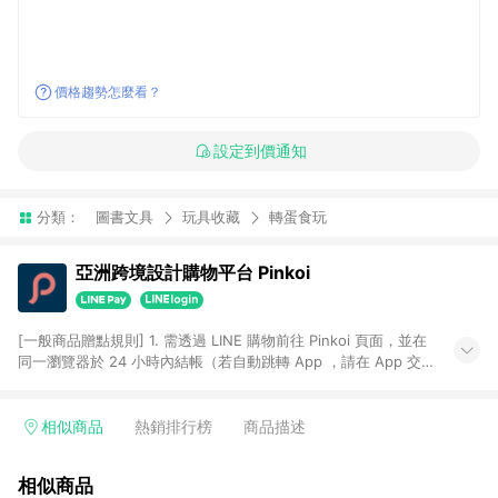
價格趨勢怎麼看？
設定到價通知
分類：
圖書文具
玩具收藏
轉蛋食玩
亞洲跨境設計購物平台 Pinkoi
[一般商品贈點規則] 1. 需透過 LINE 購物前往 Pinkoi 頁面，並在
同一瀏覽器於 24 小時內結帳（若自動跳轉 App ，請在 App 交
易），才具點數回饋資格。 2. 點數回饋計算將扣除訂單金額中的
運費與金流手續費與手動輸入之優惠碼折扣。 3. LINE 購物點數
回饋訂單不得享有 Pinkoi 站方優惠，例如首購優惠，P coins，
相似商品
熱銷排行榜
商品描述
全站(不包含手動輸入之優惠碼)。 4. 透過 LINE 購物連結到
Pinkoi 以外之網站購買之商品不具贈點資格。 5. 取消訂單或退貨
相似商品
行為，不具贈點資格，部分退款不在此限。 6. APP 請更新至