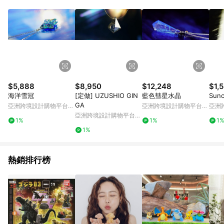
Android v4.6.0 / iOS v4.1.5 以上才具贈點資格。 7. 點數將於出
貨後 45 天後發送。 8. 群眾募資商品，禮物卡，開館保證金，補
運費，攤位費等不具贈點資格。 9. LINE 購物站上之商品規格、
顏色、價位、贈品如與 Pinkoi 商品資訊頁及購物車不符，以
Pinkoi 購物商品資訊頁及購物車標示為準。 10. 點數紅包使用規
則請以點數紅包活動說明為準。 11. 若於 LINE 購物前往 Pinkoi
頁面後才首次下載 Pinkoi APP 並完成訂單，不符合導購資格；承
上，首次下載 Pinkoi APP 後，需透過 LINE 購物前往 Pinkoi 頁
面，方享導購資格。
$5,888
$8,950
$12,248
$1,
海洋雪冠
[定做] UZUSHIO GIN
藍色彗星水晶
Sun
GA
亞洲跨境設計購物平台
亞洲跨境設計購物平台
亞洲
Pinkoi
Pinkoi
Pinko
亞洲跨境設計購物平台
1%
1%
1
Pinkoi
1%
熱銷排行榜