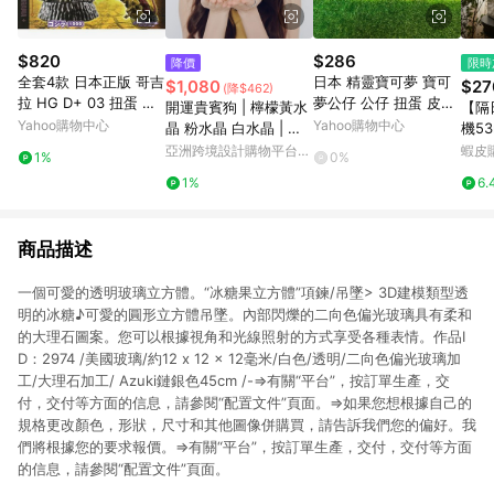
$820
$286
降價
限時
全套4款 日本正版 哥吉
日本 精靈寶可夢 寶可
$1,080
$27
(降$462)
拉 HG D+ 03 扭蛋 轉
夢公仔 公仔 扭蛋 皮卡
開運貴賓狗 | 檸檬黃水
【隔
蛋 造型扭蛋 環保扭蛋
丘 噴火龍 伊布 妙蛙花
Yahoo購物中心
Yahoo購物中心
晶 粉水晶 白水晶 | 動
機5
公仔 恐龍 GODZILLA
神奇寶貝 寶可夢 精靈
物水晶擺件
物情
亞洲跨境設計購物平台
蝦皮
1%
0%
BANDAI 萬代 417477
寶可夢
蛋殼 生
Pinkoi
1%
6.
件 
牙抽
商品描述
一個可愛的透明玻璃立方體。“冰糖果立方體”項鍊/吊墜> 3D建模類型透
明的冰糖♪可愛的圓形立方體吊墜。內部閃爍的二向色偏光玻璃具有柔和
的大理石圖案。您可以根據視角和光線照射的方式享受各種表情。作品I
D：2974 /美國玻璃/約12 x 12 x 12毫米/白色/透明/二向色偏光玻璃加
工/大理石加工/ Azuki鏈銀色45cm /-⇒有關“平台”，按訂單生產，交
付，交付等方面的信息，請參閱“配置文件”頁面。⇒如果您想根據自己的
規格更改顏色，形狀，尺寸和其他圖像併購買，請告訴我們您的偏好。我
們將根據您的要求報價。⇒有關“平台”，按訂單生產，交付，交付等方面
的信息，請參閱“配置文件”頁面。