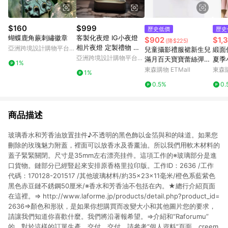
$160
$999
歷史低價
歷史
蝴蝶鹿角蕨刺繡徽章
客製化夜燈 IG小夜燈
$902
$1,
(降$225)
相片夜燈 定製禮物 星
亞洲跨境設計購物平台
兒童攝影禮服裙新生兒
緞面
星小夜燈
Pinkoi
亞洲跨境設計購物平台
滿月百天寶寶蕾絲彈力
夏季
1%
Pinkoi
禮服套裝影樓攝影道具
裙女
東森購物 ETMall
東森購
1%
袍
0.5%
0.
商品描述
玻璃香水和芳香油放置挂件♪不透明的黑色飾以金箔與和的味道。如果您
刪除的玫瑰魅力附蓋，裡面可以放香水及香薰油。所以我們用軟木材料的
蓋子緊緊關閉。尺寸是35mm左右漂亮挂件。這項工作的※玻璃部分是進
口貨物。鏈部分已經豎起來安排原香格里拉印版。工作ID：2636 /工作
代碼：170128-201517 /其他玻璃材料/約35×23×11毫米/橙色系藍紫色
黑色赤豆鏈不銹鋼50厘米/※香水和芳香油不包​​括在內。★總行介紹頁面
在這裡。⇒ http://www.laforme.jp/products/detail.php?product_id=
2636⇒顏色和形狀，是如果你想購買而改變大小和其他圖片您的要求，
請讓我們知道你喜歡什麼。我們將沿著報希望。⇒介紹和“Raforumu”
的，對於這樣的訂單生產，交付，交付，請參考“個人資料”頁面。creem