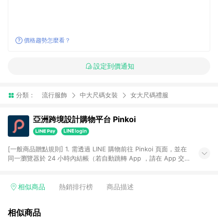
價格趨勢怎麼看？
設定到價通知
分類：
流行服飾
中大尺碼女裝
女大尺碼禮服
亞洲跨境設計購物平台 Pinkoi
[一般商品贈點規則] 1. 需透過 LINE 購物前往 Pinkoi 頁面，並在
同一瀏覽器於 24 小時內結帳（若自動跳轉 App ，請在 App 交
易），才具點數回饋資格。 2. 點數回饋計算將扣除訂單金額中的
運費與金流手續費與手動輸入之優惠碼折扣。 3. LINE 購物點數
回饋訂單不得享有 Pinkoi 站方優惠，例如首購優惠，P coins，
相似商品
熱銷排行榜
商品描述
全站(不包含手動輸入之優惠碼)。 4. 透過 LINE 購物連結到
Pinkoi 以外之網站購買之商品不具贈點資格。 5. 取消訂單或退貨
相似商品
行為，不具贈點資格，部分退款不在此限。 6. APP 請更新至