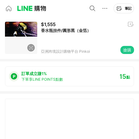
筆記
$1,555
香水瓶挂件/圓形黑（金箔）
搶購
亞洲跨境設計購物平台 Pinkoi
訂單成立賺1%
15
點
下單享LINE POINTS點數