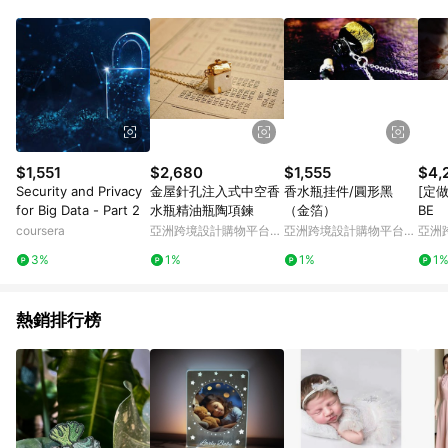
Android v4.6.0 / iOS v4.1.5 以上才具贈點資格。 7. 點數將於出
貨後 45 天後發送。 8. 群眾募資商品，禮物卡，開館保證金，補
運費，攤位費等不具贈點資格。 9. LINE 購物站上之商品規格、
顏色、價位、贈品如與 Pinkoi 商品資訊頁及購物車不符，以
Pinkoi 購物商品資訊頁及購物車標示為準。 10. 點數紅包使用規
則請以點數紅包活動說明為準。 11. 若於 LINE 購物前往 Pinkoi
頁面後才首次下載 Pinkoi APP 並完成訂單，不符合導購資格；承
上，首次下載 Pinkoi APP 後，需透過 LINE 購物前往 Pinkoi 頁
面，方享導購資格。
$1,551
$2,680
$1,555
$4,
Security and Privacy
金屋針孔注入式中空香
香水瓶挂件/圓形黑
[定做
for Big Data - Part 2
水瓶精油瓶陶項鍊
（金箔）
BE
coursera
亞洲跨境設計購物平台
亞洲跨境設計購物平台
亞洲
Pinkoi
Pinkoi
Pinko
3%
1%
1%
1
熱銷排行榜