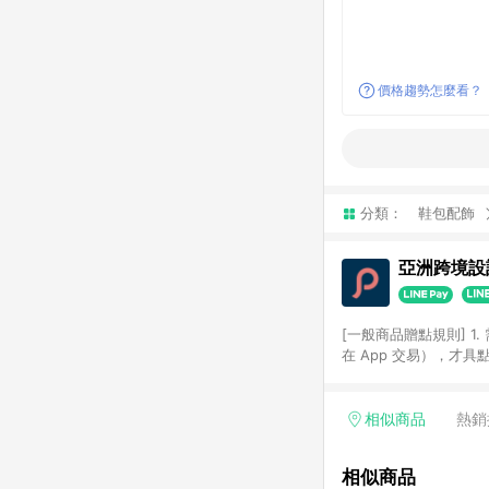
價格趨勢怎麼看？
分類：
鞋包配飾
亞洲跨境設計
[一般商品贈點規則] 1.
在 App 交易），才
扣。 3. LINE 購物
碼)。 4. 透過 LIN
格，部分退款不在此限。 6. 
相似商品
熱銷
後發送。 8. 群眾募
顏色、價位、贈品如與 P
相似商品
使用規則請以點數紅包活動說