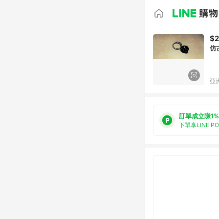
$2
仿
亞洲
訂單成立賺1%
下單享LINE P