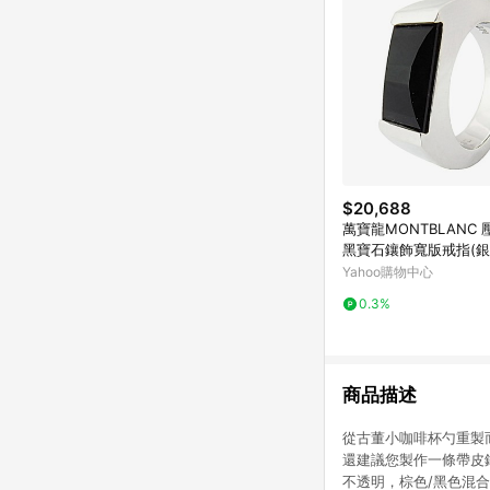
$20,688
萬寶龍MONTBLANC 
黑寶石鑲飾寬版戒指(銀
Yahoo購物中心
0.3%
商品描述
從古董小咖啡杯勺重製而
還建議您製作一條帶皮錶
不透明，棕色/黑色混合