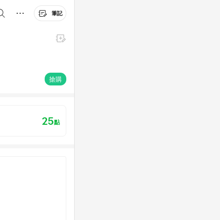
筆記
搶購
25
點