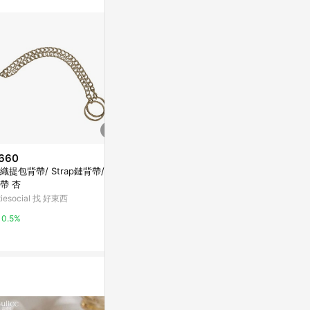
。
660
歷史低價
降價
織提包背帶/ Strap鏈背帶/ 鏈
$931
$3,040
(降$49)
(降$
帶 杏
線條系列-無限延伸緞帶黃銅戒
【彩虹】rainb
itiesocial 找 好東西
中性 僅此一
亞洲跨境設計購物平台 Pinkoi
亞洲跨境設計購物
0.5%
1%
1%