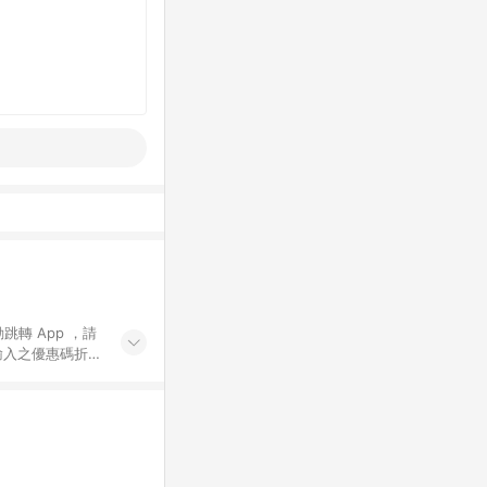
動跳轉 App ，請
輸入之優惠碼折
手動輸入之優惠
行為，不具贈點資
數將於出貨後 45 天
站上之商品規格、
 10. 點數紅包
PP 並完成訂單，不