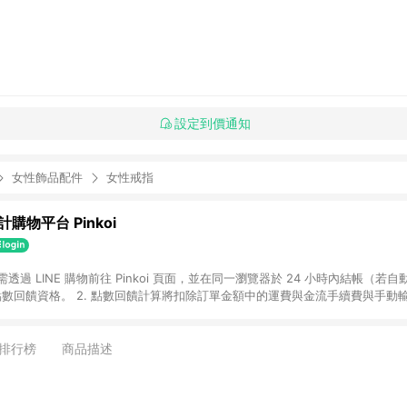
設定到價通知
女性飾品配件
女性戒指
購物平台 Pinkoi
 需透過 LINE 購物前往 Pinkoi 頁面，並在同一瀏覽器於 24 小時內結帳（若自
具點數回饋資格。 2. 點數回饋計算將扣除訂單金額中的運費與金流手續費與手動
點數回饋訂單不得享有 Pinkoi 站方優惠，例如首購優惠，P coins，全站(不包含
E 購物連結到 Pinkoi 以外之網站購買之商品不具贈點資格。 5. 取消訂單或退貨
APP 請更新至Android v4.6.0 / iOS v4.1.5 以上才具贈點資格。 7. 點
排行榜
商品描述
資商品，禮物卡，開館保證金，補運費，攤位費等不具贈點資格。 9. LINE 購物
inkoi 商品資訊頁及購物車不符，以 Pinkoi 購物商品資訊頁及購物車標示為準。
明為準。 11. 若於 LINE 購物前往 Pinkoi 頁面後才首次下載 Pinkoi A