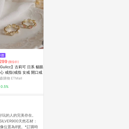
$2,580
降價
降價
Multivers
299
$1,988
(降$61)
(降$496)
銀
Gulicc】古莉可 日系 貓眼石
幸福歸來純銀鈴蘭戒指花朵原創
亞洲跨境設計購物
心 戒指(戒指 女戒 開口戒 可調
設計植物禮物氣質情人節閨蜜女
 造型戒 情人節 母親節 七夕 生
友
森購物 ETMall
東森購物 ETMall
1%
禮物)
0.5%
0.5%
個好玩的人的完美存在。
LVER900天然石材：
像位置為8號。*訂購時