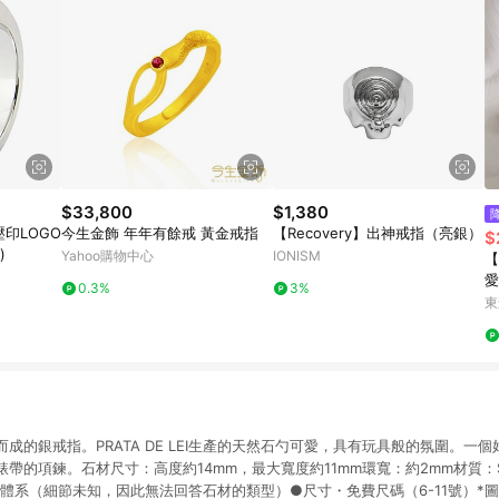
$33,800
$1,380
壓印LOGO
今生金飾 年年有餘戒 黃金戒指
【Recovery】出神戒指（亮銀）
$
)
Yahoo購物中心
IONISM
【
愛
0.3%
3%
式
東
日
成的銀戒指。PRATA DE LEI生產的天然石勺可愛，具有玩具般的氛圍。一
帶的項鍊。石材尺寸：高度約14mm，最大寬度約11mm環寬：約2mm材質：SI
體系（細節未知，因此無法回答石材的類型）●尺寸・免費尺碼（6-11號）*圖