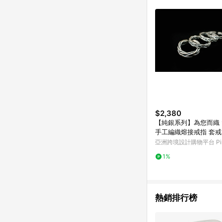
符合導購資格；承上，首次下
$2,380
【純銀系列】為您而織 
手工編織熔接戒指 套戒
亞洲跨境設計購物平台 Pin
1%
熱銷排行榜