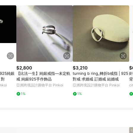
載 Pinkoi APP 後，需透過 LINE 購物前往 Pinkoi 頁面，方享導購資格
$2,800
$3,210
$
925純銀
【比法一生】純銀戒指—未定軌
turning b ring_轉折b戒指 | 925
針
 對
戒 純銀925手作飾品
對戒 求婚戒 訂婚戒 結婚戒
背
koi
亞洲跨境設計購物平台 Pinkoi
亞洲跨境設計購物平台 Pinkoi
c
1%
1%