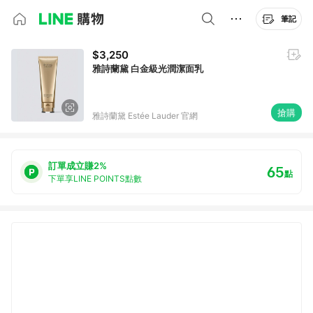
筆記
$3,250
雅詩蘭黛 白金級光潤潔面乳
搶購
雅詩蘭黛 Estée Lauder 官網
訂單成立賺2%
65
點
下單享LINE POINTS點數