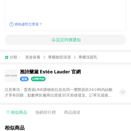
價格趨勢怎麼看？
設定到價通知
分類：
美妝保養
專櫃臉部清潔
專櫃洗面乳
雅詩蘭黛 Estée Lauder 官網
注意事項：需透過LINE購物前往並在同一瀏覽器於24小時內結帳
才享有回饋，點數將於廠商出貨後30天前後發送。訂單完成後
cookies 即清除；24小時內連續購買，須再次從LINE購物跳轉頁
面進到雅詩蘭黛官方網站購物。
相似商品
熱銷排行榜
商品描述
相似商品