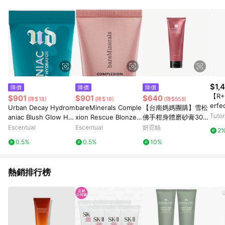
$1,
降價
降價
降價
【R+C
$901
$901
$640
(降$18)
(降$18)
(降$558)
erf
Urban Decay Hydrom
bareMinerals Comple
【台南媽媽團購】雪松
Tuto
aniac Blush Glow Hy
xion Rescue Blonzer
佛手柑身體磨砂膏300
drator 15ml Obsesse
15ml Kiss of Spice
ML
Escentual
Escentual
妍霓絲
2
d
0.5%
0.5%
10%
熱銷排行榜