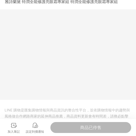
雅詩蘭黛 特潤全能修護亮眼霜專家組 特潤全能修護亮眼霜專家組
LINE 購物是匯集購物情報與商品資訊的整合性平台，並依購物情報中的趨勢與
風格做合作網路商家的延伸商品推薦，商品資料更新會有時間差，請務必點擊
商品至各合作網路商家，確認現售價與購物條件，一切資訊以合作廠商網頁為
商品已停售
準。
加入筆記
設定到價通知