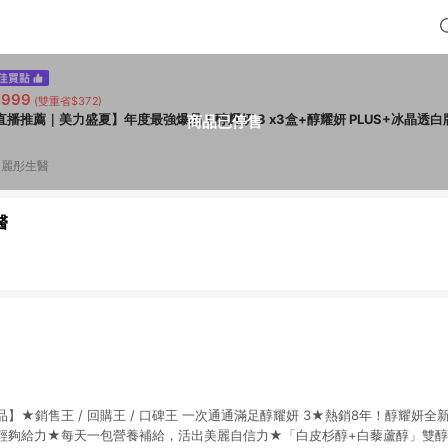
,999
(雙重省$372)
直播推薦｜美力盛夏】年度最強爆品！醇耀妍 3 x3盒+醇耀妍 PLUS+冰晶透白版
商品已停售
V 麗彤生醫
醫
】★銷售王 / 回購王 / 口碑王 一次通通滿足醇耀妍 3★熱銷8年！醇耀妍
輕夠給力★每天一包營養補給，活出美麗自信力★「白皮杉醇+白藜蘆醇」雙