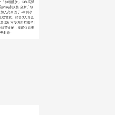
「神經醯胺」10%高濃
官網獨家販售 全新升級
量加入亮白因子-專利冰
穀胱甘肽」結合3大黃金
新激燃配方愛怎麼吃都型!
枝綠茶多酚，養顏促進循
天曲線~