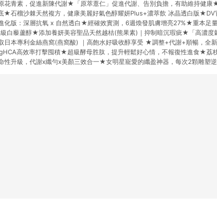
原花青素，促進新陳代謝★「原萃薏仁」促進代謝、告別負擔，有助維持健康★
★石榴沙棘天然複方，健康美麗好氣色醇耀妍Plus+濃萃飲 冰晶透白版★DV
化版：深層抗氧 x 自然透白★經確效實測，6週煥發肌膚增亮27%★重本足
超級白藜蘆醇★添加養妍美容聖品天然越桔(熊果素)｜抑制暗沉瑕疵★「高濃度
日本專利金絲燕窩(燕窩酸) ｜高飽水好吸收醇享受 ★調整+代謝+順暢，全
0mgHCA高效率打擊囤積★超級酵母胜肽，提升輕鬆好心情，不報復性進食★荔
命性升級，代謝x纖勻x美顏三效合一★女明星寵愛的纖盈神器，每次2顆雕塑逆