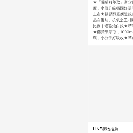
★「葡萄籽萃取」富含
度，水份升級穩固好基底
上市★暢銷醇耀妍雙效進
晶白番茄、抗氧之王-
比例｜增強煥白效★萃取
★藤黃果萃取，100
環，小分子好吸收★革
LINE購物推薦