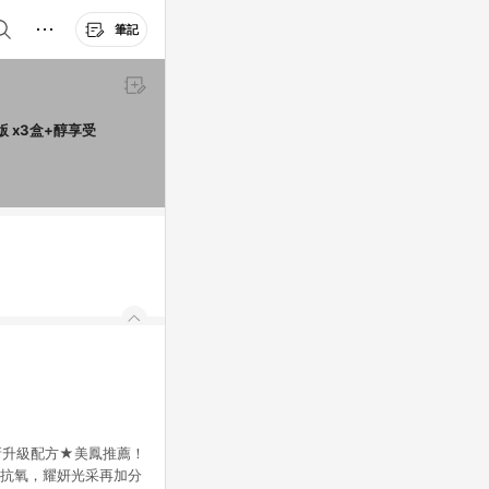
筆記
 x3盒+醇享受
全新升級配方★美鳳推薦！
醇抗氧，耀妍光采再加分