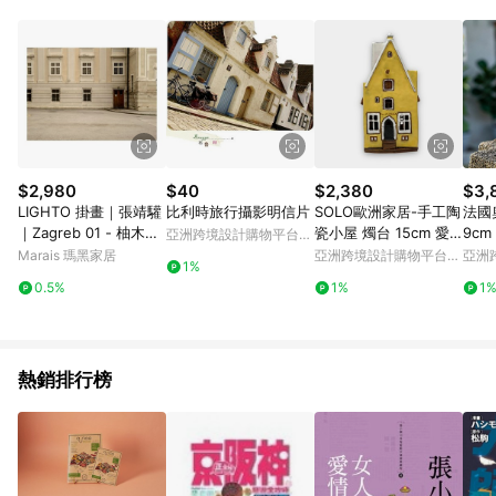
Android v4.6.0 / iOS v4.1.5 以上才具贈點資格。 7. 點數將於出
貨後 45 天後發送。 8. 群眾募資商品，禮物卡，開館保證金，補
運費，攤位費等不具贈點資格。 9. LINE 購物站上之商品規格、
顏色、價位、贈品如與 Pinkoi 商品資訊頁及購物車不符，以
Pinkoi 購物商品資訊頁及購物車標示為準。 10. 點數紅包使用規
則請以點數紅包活動說明為準。 11. 若於 LINE 購物前往 Pinkoi
頁面後才首次下載 Pinkoi APP 並完成訂單，不符合導購資格；承
上，首次下載 Pinkoi APP 後，需透過 LINE 購物前往 Pinkoi 頁
面，方享導購資格。
$2,980
$40
$2,380
$3,
LIGHTO 掛畫｜張靖驩
比利時旅行攝影明信片
SOLO歐洲家居-手工陶
法國
｜Zagreb 01 - 柚木色
瓷小屋 燭台 15cm 愛
9cm
亞洲跨境設計購物平台
鋁框-30 x 42cm
沙尼亞系列
Pinkoi
Marais 瑪黑家居
亞洲跨境設計購物平台
亞洲
1%
Pinkoi
Pinko
0.5%
1%
1
熱銷排行榜