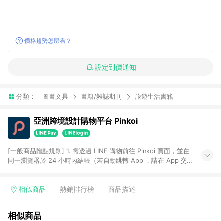
價格趨勢怎麼看？
設定到價通知
分類：
圖書文具
書籍/雜誌期刊
旅遊生活書籍
亞洲跨境設計購物平台 Pinkoi
[一般商品贈點規則] 1. 需透過 LINE 購物前往 Pinkoi 頁面，並在
同一瀏覽器於 24 小時內結帳（若自動跳轉 App ，請在 App 交
易），才具點數回饋資格。 2. 點數回饋計算將扣除訂單金額中的
運費與金流手續費與手動輸入之優惠碼折扣。 3. LINE 購物點數
回饋訂單不得享有 Pinkoi 站方優惠，例如首購優惠，P coins，
相似商品
熱銷排行榜
商品描述
全站(不包含手動輸入之優惠碼)。 4. 透過 LINE 購物連結到
Pinkoi 以外之網站購買之商品不具贈點資格。 5. 取消訂單或退貨
相似商品
行為，不具贈點資格，部分退款不在此限。 6. APP 請更新至