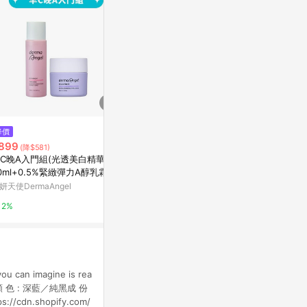
降價
降價
限時加碼
899
$306
$450
(降$581)
(降$54)
C晚A入門組(光透美白精華水2
高絲植淬白潤肌精玻尿酸超淨白
Sebamed施
0ml+0.5%緊緻彈力A醇乳霜50
乳液I-清爽
康是美網購eSh
)
妍天使DermaAngel
寶雅線上買
5%
2%
5%
an imagine is rea
 張顏 色 : 深藍／純黑成 份
cdn.shopify.com/