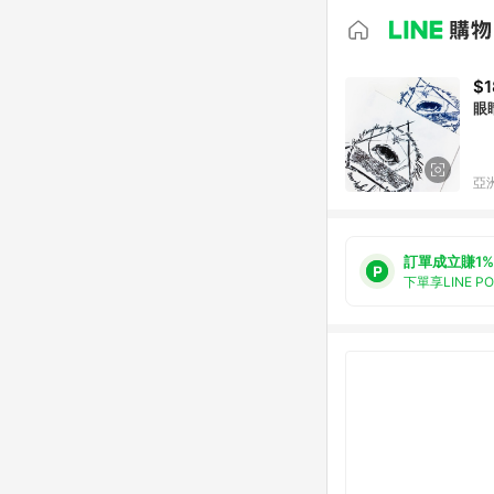
$1
眼
亞洲
訂單成立賺1%
下單享LINE P