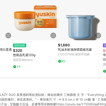
$1,880
限時加碼
 澄白薏透
乳油木保濕身體霜補充罐
$320
$
L'OCCITANE 歐舒丹官網
悠斯晶乳霜120g
早
0
屈臣氏Watsons
8%
ml
護
3%
 LAZY DUO 真實感剌青紋身貼紙｜煉金術幾何 三角眼瞳 文 字 : "Everything you c
so "若你能想像到，便是真實的。" - 畢加索尺 寸 : H 8.6 cm x W 10 cm數 量 : 2
甘氨酸大豆油，皮膚專用水轉移膠https://youtu.be/YTiO0DmjaFIhttps://