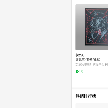
符合導購資格；承上，首次下
$250
節氣三-驚螫/化鴽
亞洲跨境設計購物平台 Pin
1%
熱銷排行榜