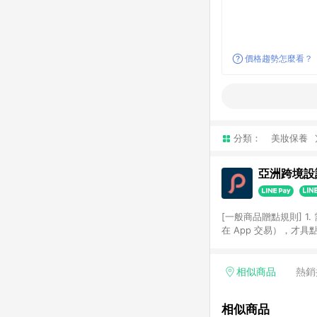
價格趨勢怎麼看？
分類：
美妝保養
亞洲跨境設計
[一般商品贈點規則] 1.
在 App 交易），才
扣。 3. LINE 購物
碼)。 4. 透過 LIN
格，部分退款不在此限。 6. 
相似商品
熱銷
後發送。 8. 群眾募
顏色、價位、贈品如與 P
相似商品
使用規則請以點數紅包活動說