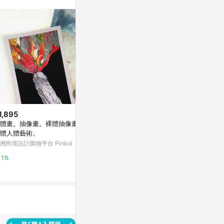
。
1,895
$18,533
$90
體畫。抽像畫。裸體抽像畫。
繪畫 眼睛 See Original Art Bro
木刻飛魚小卡 
體人體藝術。
wn Eyes Artwork Abstract Vie
信片
ws Man Woman 臉
洲跨境設計購物平台 Pinkoi
亞洲跨境設計購物平台 Pinkoi
亞洲跨境設計購物
1%
1%
1%