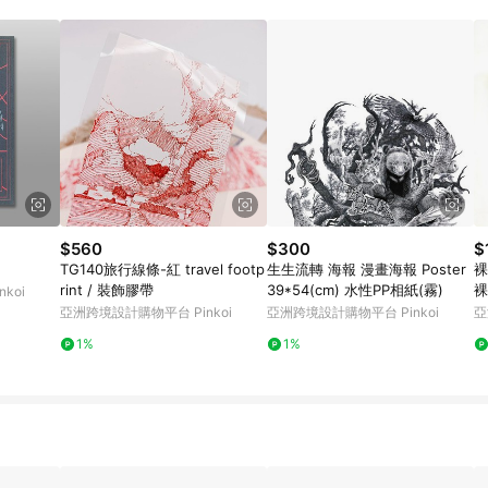
載 Pinkoi APP 後，需透過 LINE 購物前往 Pinkoi 頁面，方享導購資格
$560
$300
$
TG140旅行線條-紅 travel footp
生生流轉 海報 漫畫海報 Poster
裸
rint / 裝飾膠帶
39*54(cm) 水性PP相紙(霧)
裸
koi
亞洲跨境設計購物平台 Pinkoi
亞洲跨境設計購物平台 Pinkoi
亞
1%
1%