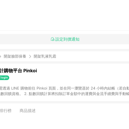
設定到價通知
開架臉部保養
開架乳液乳霜
購物平台 Pinkoi
 需透過 LINE 購物前往 Pinkoi 頁面，並在同一瀏覽器於 24 小時內結帳（若自
具點數回饋資格。 2. 點數回饋計算將扣除訂單金額中的運費與金流手續費與手動
點數回饋訂單不得享有 Pinkoi 站方優惠，例如首購優惠，P coins，全站(不包含
E 購物連結到 Pinkoi 以外之網站購買之商品不具贈點資格。 5. 取消訂單或退貨
APP 請更新至Android v4.6.0 / iOS v4.1.5 以上才具贈點資格。 7. 點
排行榜
商品描述
資商品，禮物卡，開館保證金，補運費，攤位費等不具贈點資格。 9. LINE 購物
inkoi 商品資訊頁及購物車不符，以 Pinkoi 購物商品資訊頁及購物車標示為準。
明為準。 11. 若於 LINE 購物前往 Pinkoi 頁面後才首次下載 Pinkoi A