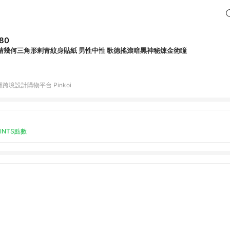
80
睛幾何三角形剌青紋身貼紙 男性中性 歌德搖滾暗黑神秘煉金術瞳
跨境設計購物平台 Pinkoi
OINTS點數