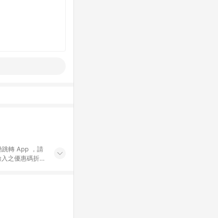
動跳轉 App ，請
輸入之優惠碼折
手動輸入之優惠
行為，不具贈點資
數將於出貨後 45 天
站上之商品規格、
 10. 點數紅包
PP 並完成訂單，不