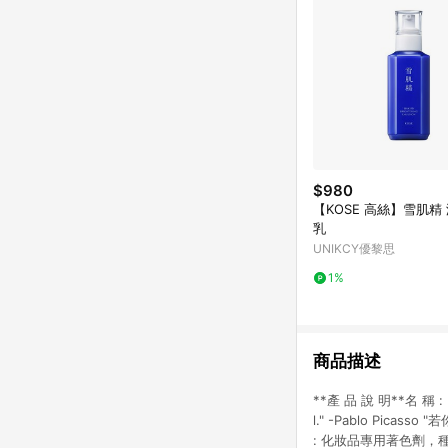
$980
【KOSE 高絲】雪肌精
乳
UNIKCY優黎思
1%
商品描述
**產 品 說 明**名 稱 :
l." -Pablo Picas
: 化妝品專用著色劑，種子油，