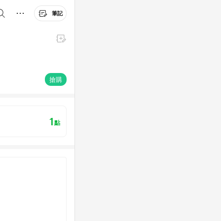
筆記
搶購
1
點