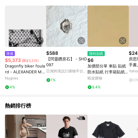
Android v4.6.0 / iOS v4.1.5 以上才具贈點資格。 7. 點數將於出
貨後 45 天後發送。 8. 群眾募資商品，禮物卡，開館保證金，補
運費，攤位費等不具贈點資格。 9. LINE 購物站上之商品規格、
顏色、價位、贈品如與 Pinkoi 商品資訊頁及購物車不符，以
Pinkoi 購物商品資訊頁及購物車標示為準。 10. 點數紅包使用規
則請以點數紅包活動說明為準。 11. 若於 LINE 購物前往 Pinkoi
頁面後才首次下載 Pinkoi APP 並完成訂單，不符合導購資格；承
上，首次下載 Pinkoi APP 後，需透過 LINE 購物前往 Pinkoi 頁
面，方享導購資格。
$588
$24
降價
限時加碼
【閃靈鑽原石】 - SHD
房思
$5,373
$6
(降$5,374)
097
手書
Dragonfly biker foula
加價部分單 車貼 貼紙
亞洲跨境設計購物平台
Yah
rd - ALEXANDER MC
防水貼紙 行李箱貼紙
Pinkoi
QUEEN - gender_Ma
安全帽貼紙 筆電貼紙
Nugnes
蝦皮購物
1%
0
n
反光貼紙 汽車貼紙 機
4%
8.4%
車貼紙
熱銷排行榜