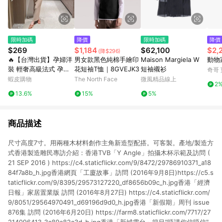
限時加碼
降價
限時加碼
降價
$269
$1,184
$62,100
$2,
(降$296)
🔥【台灣出貨】孕婦洋
男女款黑色純棉手繪印
Maison Margiela W
動物
裝 輕奢高級法式 孕婦
花短袖T恤｜8GVEJK3
短袖襯衫
奇哥
連衣裙 夏季新款 氣質
蝦皮購物
The North Face
微風精品線上
2
修身 潮媽遮肉 精緻針
13.6%
15%
5%
織長裙 修身孕婦長裙
無袖薄款裙
商品描述
尺寸高度7寸。用兩種木材料創作主角新造型配搭。可客製。產地/製造方
式香港製造雕民專訪介紹：香港TVB「Y Angle」拍攝木杯示範及訪問 (
21 SEP 2016 ) https://c4.staticflickr.com/9/8472/29786910371_a18
84f7a8b_h.jpg香港網頁「工廈故事」訪問 (2016年9月8日)https://c5.s
taticflickr.com/9/8395/29573127220_df8656b09c_h.jpg香港「經濟
日報」家居置業版 訪問 (2016年8月27日) https://c4.staticflickr.com/
9/8051/29564970491_d69196d9d0_h.jpg香港「新假期」周刊 issue
876集 訪問 (2016年6月20日) https://farm8.staticflickr.com/7717/27