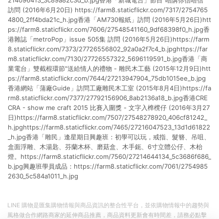
214096413_3c89a82c3d_b.jpg香港「新城電台」節目"唔講你信唔信"
訪問 (2016年6月20日) https://farm8.staticflickr.com/7317/2754765
4800_2ff4bda21c_h.jpg香港「AM730報紙」訪問 (2016年5月26日)htt
ps://farm8.staticflickr.com/7606/27548541160_9df68398f0_h.jpg香
港雜誌「metroPop」issue 505集 訪問 (2016年5月26日)https://farm
8.staticflickr.com/7373/27726556802_92a0a2f7c4_b.jpghttps://far
m8.staticflickr.com/7130/27726557322_5696119591_b.jpg香港「商
業電台」雙截棍環節"送給情人的禮物 - 雕民木工藝 (2015年12月9日)htt
ps://farm8.staticflickr.com/7644/27213947904_75db1015ee_b.jpg
香港網站「蒲廠Guide」訪問工廠雕民木工室 (2015年8月4日)https://fa
rm8.staticflickr.com/7377/27792156906_8ab2136a18_b.jpg香港CRE
CRA - show me craft 2015 比賽入圍獎 - 文字入榫櫈仔 (2016年3月27
日)https://farm8.staticflickr.com/7507/27548278920_406cf81242_
h.jpghttps://farm8.staticflickr.com/7465/27216047523_13d1d61822
_h.jpg香港「雕民」逢星期日興趣班：初學可以玩，戒指、髮簪、吊咀、
盒面浮雕、木湯匙、芬蘭木杯、磨菇盒、木手鈪、6寸立體公仔、木枱
燈。https://farm8.staticflickr.com/7560/27214644134_5c3686f686_
b.jpg興趣班學員成品：https://farm8.staticflickr.com/7061/2754985
2630_5c584a1011_h.jpg
LINE 購物是匯集購物情報與商品資訊的整合性平台，並依購物情報中的趨勢與
風格做合作網路商家的延伸商品推薦，商品資料更新會有時間差，請務必點擊