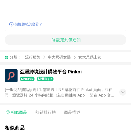
價格趨勢怎麼看？
設定到價通知
分類：
流行服飾
中大尺碼女裝
女大尺碼上衣
亞洲跨境設計購物平台 Pinkoi
[一般商品贈點規則] 1. 需透過 LINE 購物前往 Pinkoi 頁面，並在
同一瀏覽器於 24 小時內結帳（若自動跳轉 App ，請在 App 交
易），才具點數回饋資格。 2. 點數回饋計算將扣除訂單金額中的
運費與金流手續費與手動輸入之優惠碼折扣。 3. LINE 購物點數
回饋訂單不得享有 Pinkoi 站方優惠，例如首購優惠，P coins，
相似商品
熱銷排行榜
商品描述
全站(不包含手動輸入之優惠碼)。 4. 透過 LINE 購物連結到
Pinkoi 以外之網站購買之商品不具贈點資格。 5. 取消訂單或退貨
相似商品
行為，不具贈點資格，部分退款不在此限。 6. APP 請更新至