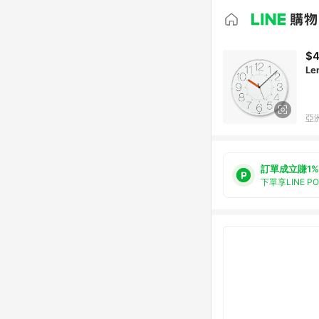
$4
Le
亞洲
訂單成立賺1%
下單享LINE P