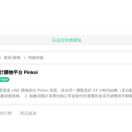
設定到價通知
寢具/家飾
時鐘掛鐘
購物平台 Pinkoi
 需透過 LINE 購物前往 Pinkoi 頁面，並在同一瀏覽器於 24 小時內結帳（若自
具點數回饋資格。 2. 點數回饋計算將扣除訂單金額中的運費與金流手續費與手動
點數回饋訂單不得享有 Pinkoi 站方優惠，例如首購優惠，P coins，全站(不包含
E 購物連結到 Pinkoi 以外之網站購買之商品不具贈點資格。 5. 取消訂單或退貨
APP 請更新至Android v4.6.0 / iOS v4.1.5 以上才具贈點資格。 7. 點
排行榜
商品描述
資商品，禮物卡，開館保證金，補運費，攤位費等不具贈點資格。 9. LINE 購物
inkoi 商品資訊頁及購物車不符，以 Pinkoi 購物商品資訊頁及購物車標示為準。
明為準。 11. 若於 LINE 購物前往 Pinkoi 頁面後才首次下載 Pinkoi A