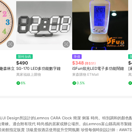
限時加碼
降價
$490
$348
$
(降$51)
吋童趣森林立
SG-170 LED多功能數字鐘
iSFun炫光LED電子多功能鬧鐘
[
萬家福線上購物
東森購物 ETMall
萬
6%
0.5%
JI Design所設計的Lemnos CARA Clock 簡潔 俐落 時尚。特別調和
的青睞。適合附有現代 時尚感的居家或辦公場所。由Lemnos富山縣高崗市製
際美術館指定販賣 頂級度假酒店使用提升空間氛圍 珍惜每個時刻設計師：AWATSUJI 