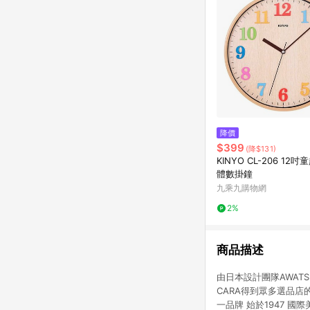
降價
$399
(降$131)
KINYO CL-206 12
體數掛鐘
九乘九購物網
2%
商品描述
由日本設計團隊AWATSU
CARA得到眾多選品店
一品牌 始於1947 國