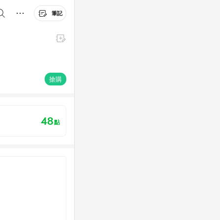
筆記
搶購
48
點