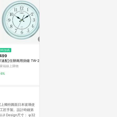
$1,440
限時加碼
限時加碼
SEIKO 精工 滑動式秒針嗶嗶聲靜
499
$125
音貪睡鬧鐘 QHE204S_SK045
家速配]住辦兩用掛鐘 TW-2562
LED鬧鐘 時鐘
Yahoo購物中心
電子鬧鐘 聲控
家福線上購物
字時鐘 夜光鬧
蝦皮購物
0.3%
6%
3.2%
的顏色配上獨特圓面日本玻璃使
鐘工匠手製。設計時鐘第
Design尺寸： φ32