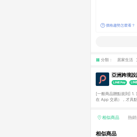
價格趨勢怎麼看？
分類：
居家生活
亞洲跨境設計
[一般商品贈點規則] 1.
在 App 交易），才
扣。 3. LINE 購物
碼)。 4. 透過 LIN
格，部分退款不在此限。 6. 
相似商品
熱銷
後發送。 8. 群眾募
顏色、價位、贈品如與 P
相似商品
使用規則請以點數紅包活動說