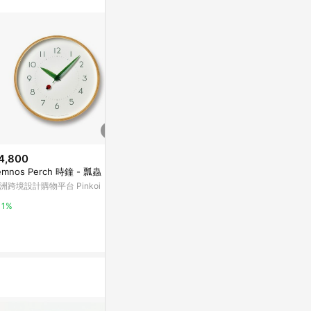
。
4,800
$4,800
限時加碼
emnos Perch 時鐘 - 瓢蟲
Lemnos CARA 時鐘 - 青白
$459
洲跨境設計購物平台 Pinkoi
亞洲跨境設計購物平台 Pinkoi
[家速配]TW-
掛鐘
1%
1%
萬家福線上購
6%