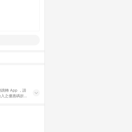
動跳轉 App ，請
輸入之優惠碼折
手動輸入之優惠
行為，不具贈點資
數將於出貨後 45 天
站上之商品規格、
 10. 點數紅包
PP 並完成訂單，不