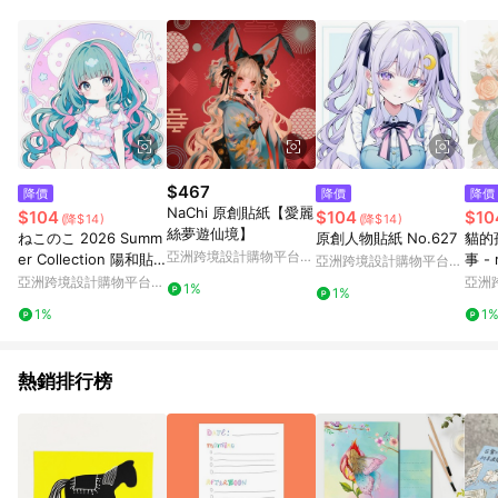
Android v4.6.0 / iOS v4.1.5 以上才具贈點資格。 7. 點數將於出
貨後 45 天後發送。 8. 群眾募資商品，禮物卡，開館保證金，補
運費，攤位費等不具贈點資格。 9. LINE 購物站上之商品規格、
顏色、價位、贈品如與 Pinkoi 商品資訊頁及購物車不符，以
Pinkoi 購物商品資訊頁及購物車標示為準。 10. 點數紅包使用規
則請以點數紅包活動說明為準。 11. 若於 LINE 購物前往 Pinkoi
頁面後才首次下載 Pinkoi APP 並完成訂單，不符合導購資格；承
上，首次下載 Pinkoi APP 後，需透過 LINE 購物前往 Pinkoi 頁
面，方享導購資格。
$467
降價
降價
降價
NaChi 原創貼紙【愛麗
$104
$104
$10
(降$14)
(降$14)
絲夢遊仙境】
ねこのこ 2026 Summ
原創人物貼紙 No.627
貓的
亞洲跨境設計購物平台
er Collection 陽和貼
事 -
亞洲跨境設計購物平台
Pinkoi
紙 dreamypool
Pinkoi
亞洲跨境設計購物平台
亞洲
1%
1%
Pinkoi
Pinko
1%
1
熱銷排行榜