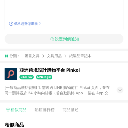
價格趨勢怎麼看？
設定到價通知
分類：
圖書文具
文具用品
紙製品筆記本
亞洲跨境設計購物平台 Pinkoi
[一般商品贈點規則] 1. 需透過 LINE 購物前往 Pinkoi 頁面，並在
同一瀏覽器於 24 小時內結帳（若自動跳轉 App ，請在 App 交
易），才具點數回饋資格。 2. 點數回饋計算將扣除訂單金額中的
運費與金流手續費與手動輸入之優惠碼折扣。 3. LINE 購物點數
回饋訂單不得享有 Pinkoi 站方優惠，例如首購優惠，P coins，
相似商品
熱銷排行榜
商品描述
全站(不包含手動輸入之優惠碼)。 4. 透過 LINE 購物連結到
Pinkoi 以外之網站購買之商品不具贈點資格。 5. 取消訂單或退貨
相似商品
行為，不具贈點資格，部分退款不在此限。 6. APP 請更新至