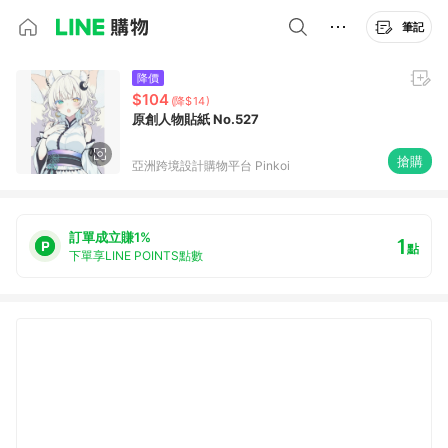
筆記
降價
$104
(降$14)
原創人物貼紙 No.527
搶購
亞洲跨境設計購物平台 Pinkoi
訂單成立賺1%
1
點
下單享LINE POINTS點數