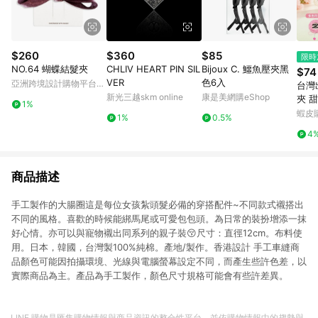
$260
$360
$85
限時
NO.64 蝴蝶結髮夾
CHLIV HEART PIN SIL
Bijoux C. 鱷魚壓夾黑
$74
VER
色6入
亞洲跨境設計購物平台
台灣
Pinkoi
新光三越skm online
康是美網購eShop
夾 
1%
勺扁
蝦皮
1%
0.5%
清爽
4
小女
商品描述
手工製作的大腸圈這是每位女孩紮頭髮必備的穿搭配件~不同款式襯搭出
不同的風格。喜歡的時候能綁馬尾或可愛包包頭。為日常的裝扮增添一抹
好心情。亦可以與寵物襯出同系列的親子裝😚尺寸：直徑12cm。布料使
用。日本，韓國，台灣製100%純棉。產地/製作。香港設計 手工車縫商
品顏色可能因拍攝環境、光線與電腦螢幕設定不同，而產生些許色差，以
實際商品為主。產品為手工製作，顏色尺寸規格可能會有些許差異。
LINE 購物是匯集購物情報與商品資訊的整合性平台，並依購物情報中的趨勢與