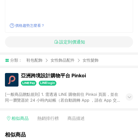
價格趨勢怎麼看？
設定到價通知
分類：
鞋包配飾
女性飾品配件
女性髮飾
亞洲跨境設計購物平台 Pinkoi
[一般商品贈點規則] 1. 需透過 LINE 購物前往 Pinkoi 頁面，並在
同一瀏覽器於 24 小時內結帳（若自動跳轉 App ，請在 App 交
易），才具點數回饋資格。 2. 點數回饋計算將扣除訂單金額中的
運費與金流手續費與手動輸入之優惠碼折扣。 3. LINE 購物點數
回饋訂單不得享有 Pinkoi 站方優惠，例如首購優惠，P coins，
相似商品
熱銷排行榜
商品描述
全站(不包含手動輸入之優惠碼)。 4. 透過 LINE 購物連結到
Pinkoi 以外之網站購買之商品不具贈點資格。 5. 取消訂單或退貨
相似商品
行為，不具贈點資格，部分退款不在此限。 6. APP 請更新至