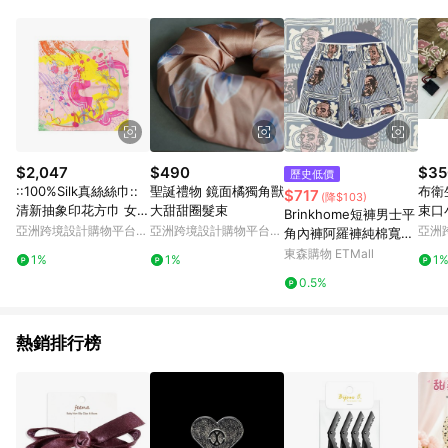
Android v4.6.0 / iOS v4.1.5 以上才具贈點資格。 7. 點數將於出
貨後 45 天後發送。 8. 群眾募資商品，禮物卡，開館保證金，補
運費，攤位費等不具贈點資格。 9. LINE 購物站上之商品規格、
顏色、價位、贈品如與 Pinkoi 商品資訊頁及購物車不符，以
Pinkoi 購物商品資訊頁及購物車標示為準。 10. 點數紅包使用規
則請以點數紅包活動說明為準。 11. 若於 LINE 購物前往 Pinkoi
頁面後才首次下載 Pinkoi APP 並完成訂單，不符合導購資格；承
上，首次下載 Pinkoi APP 後，需透過 LINE 購物前往 Pinkoi 頁
面，方享導購資格。
$2,047
$490
$35
歷史低價
::100%Silk真絲絲巾::
聖誕禮物 鏡面橘獨角獸
布衛
$717
(降$103)
清新抽象印花方巾 女朋
大甜甜圈髮束
束口
Brinkhome短褲男士平
友禮物 scarf 春天
亞洲跨境設計購物平台
亞洲跨境設計購物平台
亞洲
角內褲阿羅褲純棉寬松
Pinkoi
Pinkoi
Pinko
加肥加大褲衩頭平四角
東森購物 ETMall
1%
1%
1
0.5%
熱銷排行榜