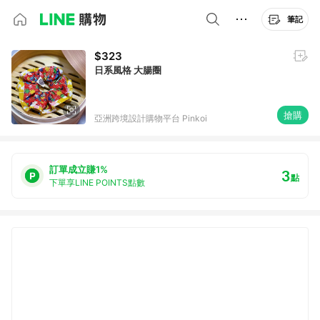
筆記
$323
日系風格 大腸圈
搶購
亞洲跨境設計購物平台 Pinkoi
訂單成立賺1%
3
點
下單享LINE POINTS點數