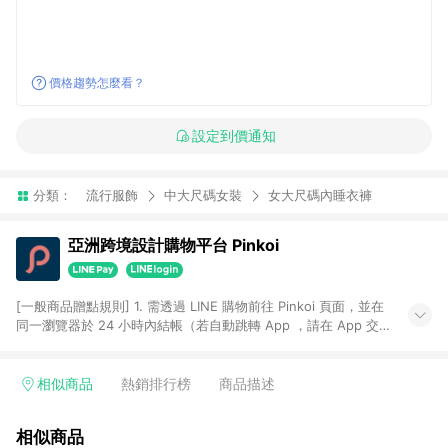
價格趨勢怎麼看？
設定到價通知
分類：
流行服飾
中大尺碼女裝
女大尺碼內睡衣褲
亞洲跨境設計購物平台 Pinkoi
[一般商品贈點規則] 1. 需透過 LINE 購物前往 Pinkoi 頁面，並在
同一瀏覽器於 24 小時內結帳（若自動跳轉 App ，請在 App 交
易），才具點數回饋資格。 2. 點數回饋計算將扣除訂單金額中的
運費與金流手續費與手動輸入之優惠碼折扣。 3. LINE 購物點數
回饋訂單不得享有 Pinkoi 站方優惠，例如首購優惠，P coins，
相似商品
熱銷排行榜
商品描述
全站(不包含手動輸入之優惠碼)。 4. 透過 LINE 購物連結到
Pinkoi 以外之網站購買之商品不具贈點資格。 5. 取消訂單或退貨
相似商品
行為，不具贈點資格，部分退款不在此限。 6. APP 請更新至