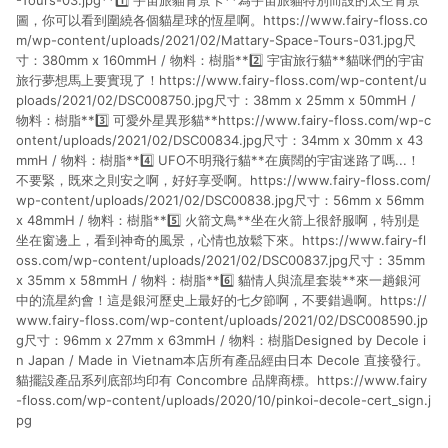
-Tours-03.jpg**1️⃣ 宇宙旅貓背景卡**為宇宙旅貓特別而設的太空背景
圖，你可以看到圍繞各個貓星球的恆星啊。https://www.fairy-floss.co
m/wp-content/uploads/2021/02/Mattary-Space-Tours-031.jpg尺
寸：380mm x 160mmH / 物料：樹脂**2️⃣ 宇宙旅行貓**貓咪們的宇宙
旅行夢想馬上要實現了！https://www.fairy-floss.com/wp-content/u
ploads/2021/02/DSC008750.jpg尺寸：38mm x 25mm x 50mmH /
物料：樹脂**3️⃣ 可愛外星異形貓**https://www.fairy-floss.com/wp-c
ontent/uploads/2021/02/DSC00834.jpg尺寸：34mm x 30mm x 43
mmH / 物料：樹脂**4️⃣ UFO不明飛行貓**在廣闊的宇宙迷路了嗎...！
不要緊，既來之則安之啊，好好享受啊。https://www.fairy-floss.com/
wp-content/uploads/2021/02/DSC00838.jpg尺寸：56mm x 56mm
x 48mmH / 物料：樹脂**5️⃣ 火箭文鳥**坐在火箭上很舒服啊，特別是
坐在窗邊上，看到神奇的風景，心情也放鬆下來。https://www.fairy-fl
oss.com/wp-content/uploads/2021/02/DSC00837.jpg尺寸：35mm
x 35mm x 58mmH / 物料：樹脂**6️⃣ 貓情人與流星套裝**來一趟銀河
中的流星約會！這是銀河歷史上最好的七夕節啊，不要錯過啊。https://
www.fairy-floss.com/wp-content/uploads/2021/02/DSC008590.jp
g尺寸：96mm x 27mm x 63mmH / 物料：樹脂Designed by Decole i
n Japan / Made in Vietnam本店所有產品經由日本 Decole 直接發行。
貓擺設產品系列底部均印有 Concombre 品牌商標。https://www.fairy
-floss.com/wp-content/uploads/2020/10/pinkoi-decole-cert_sign.j
pg