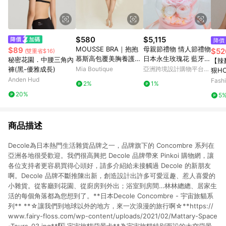
$580
$5,115
降價
MOUSSE BRA｜抱抱
母親節禮物 情人節禮物
$89
$52
(雙重省$16)
慕斯高包覆美胸養護無
日本永生玫瑰花 藍牙音
秘密花園．中腰三角內
【辣
痕無鋼圈內衣
箱
褲(黑-優雅成長)
Mia Boutique
亞洲跨境設計購物平台
狠HO
Pinkoi
Anden Hud
平口
Fash
2%
1%
20%
5
商品描述
Decole為日本熱門生活雜貨品牌之一，品牌旗下的 Concombre 系列在
亞洲各地很受歡迎。我們很高興把 Decole 品牌帶來 Pinkoi 購物網，讓
各位支持者更容易買得心頭好，請多介紹給未接觸過 Decole 的新朋友
啊。Decole 品牌不斷推陳出新，創造設計出許多可愛逗趣、惹人喜愛的
小雜貨。從客廳到花園、從廚房到外出；浴室到房間…林林總總、居家生
活的每個角落都為您想到了。**日本Decole Concombre - 宇宙旅貓系
列** **☆讓我們到地球以外的地方，來一次浪漫的旅行啊☆**https://
www.fairy-floss.com/wp-content/uploads/2021/02/Mattary-Space