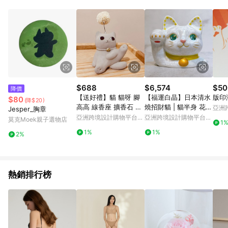
Android v4.6.0 / iOS v4.1.5 以上才具贈點資格。 7. 點數將於出
貨後 45 天後發送。 8. 群眾募資商品，禮物卡，開館保證金，補
運費，攤位費等不具贈點資格。 9. LINE 購物站上之商品規格、
顏色、價位、贈品如與 Pinkoi 商品資訊頁及購物車不符，以
Pinkoi 購物商品資訊頁及購物車標示為準。 10. 點數紅包使用規
則請以點數紅包活動說明為準。 11. 若於 LINE 購物前往 Pinkoi
頁面後才首次下載 Pinkoi APP 並完成訂單，不符合導購資格；承
上，首次下載 Pinkoi APP 後，需透過 LINE 購物前往 Pinkoi 頁
面，方享導購資格。
$688
$6,574
$50
降價
【送好禮】貓 貓呀 腳
【福運白晶】日本清水
版印
$80
(降$20)
高高 線香座 擴香石 交
燒招財貓 | 貓半身 花結
亞洲
Jesper_胸章
換禮物
晶 白
Pinko
亞洲跨境設計購物平台
亞洲跨境設計購物平台
莫克Moek親子選物店
1
Pinkoi
Pinkoi
1%
1%
2%
熱銷排行榜