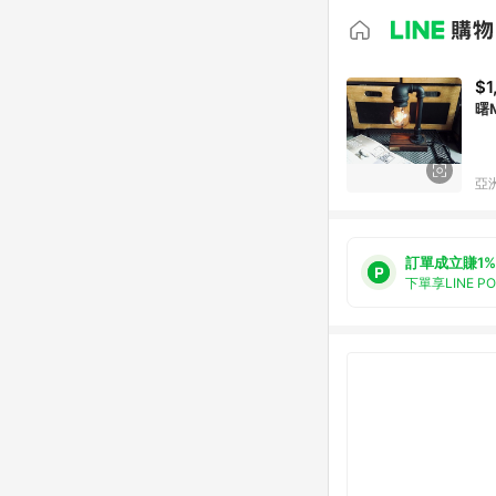
$1
曙M
亞洲
訂單成立賺1%
下單享LINE P