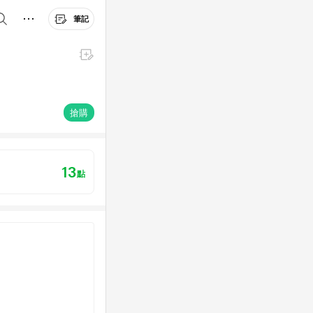
筆記
搶購
13
點