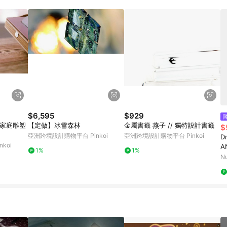
載 Pinkoi APP 後，需透過 LINE 購物前往 Pinkoi 頁面，方享導購資格
$6,595
$929
銅家庭雕塑
【定做】冰雪森林
金屬書籤 燕子 // 獨特設計書籤
$
亞洲跨境設計購物平台 Pinkoi
亞洲跨境設計購物平台 Pinkoi
Dr
koi
A
1%
1%
M
N