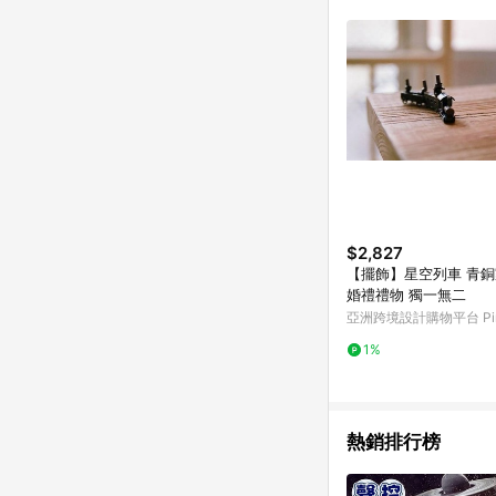
符合導購資格；承上，首次下
$2,827
【擺飾】星空列車 青
婚禮禮物 獨一無二
亞洲跨境設計購物平台 Pin
1%
熱銷排行榜