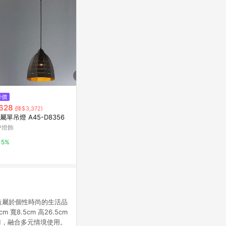
$2,099
$800
降價
【聚美照明】全光譜LED吸頂燈
光之堡水泥燭
628
(降$3,372)
防藍光護眼燈 三色無極調光附遙
亞洲跨境設計購物
屬單吊燈 A45-D8356
控 圓形星空燈【60cm：【132
Yahoo購物中心
P燈飾
1%
W】無極調光+全光譜】
0.3%
5%
打造屬於個性時尚的生活品
.5cm 高26.5cm
M，融合多元情境使用。