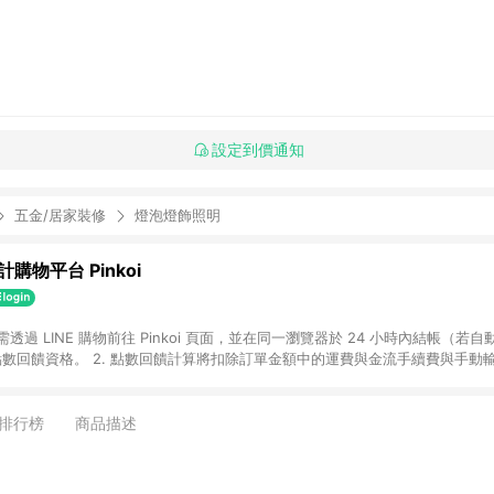
設定到價通知
五金/居家裝修
燈泡燈飾照明
購物平台 Pinkoi
 需透過 LINE 購物前往 Pinkoi 頁面，並在同一瀏覽器於 24 小時內結帳（若自
具點數回饋資格。 2. 點數回饋計算將扣除訂單金額中的運費與金流手續費與手動
點數回饋訂單不得享有 Pinkoi 站方優惠，例如首購優惠，P coins，全站(不包含
E 購物連結到 Pinkoi 以外之網站購買之商品不具贈點資格。 5. 取消訂單或退貨
APP 請更新至Android v4.6.0 / iOS v4.1.5 以上才具贈點資格。 7. 點
排行榜
商品描述
資商品，禮物卡，開館保證金，補運費，攤位費等不具贈點資格。 9. LINE 購物
inkoi 商品資訊頁及購物車不符，以 Pinkoi 購物商品資訊頁及購物車標示為準。
明為準。 11. 若於 LINE 購物前往 Pinkoi 頁面後才首次下載 Pinkoi A