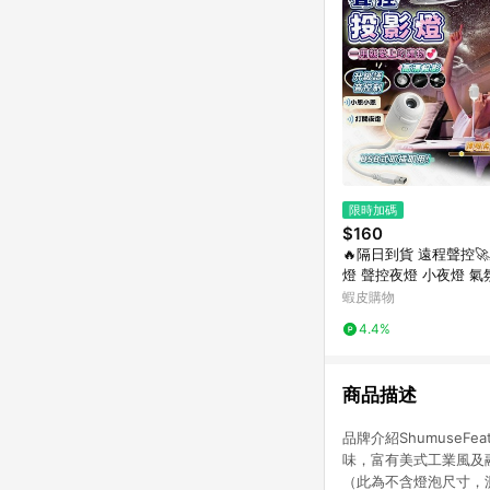
限時加碼
$160
🔥隔日到貨 遠程聲控
燈 聲控夜燈 小夜燈 氣
投影燈 星空投影燈 禮
蝦皮購物
空燈
4.4%
商品描述
品牌介紹Shumuse
味，富有美式工業風及融合
（此為不含燈泡尺寸，