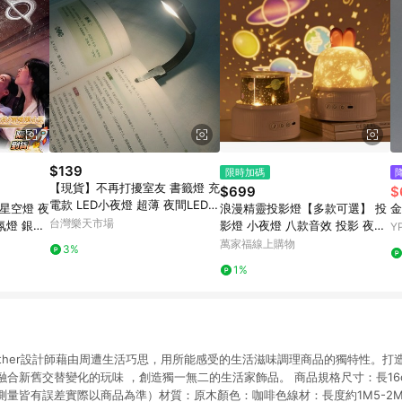
$139
限時加碼
【現貨】不再打擾室友 書籤燈 充
$699
$
電款 LED小夜燈 超薄 夜間LED
星空燈 夜
浪漫精靈投影燈【多款可選】 投
金
便攜式 便籤燈 夾書燈 讀書燈 交
台灣樂天市場
氛燈 銀河
影燈 小夜燈 八款音效 投影 夜燈
Y
換禮物｜領券最高折$220
物 車載星
禮物 交換禮物 宇宙星空 戀人 生
萬家福線上購物
3%
日派對 海洋世界
1%
Feather設計師藉由周遭生活巧思，用所能感受的生活滋味調理商品的獨特性。
新舊交替變化的玩味 ，創造獨一無二的生活家飾品。 商品規格尺寸：長16cm 寬8
測量皆有誤差實際以商品為準）材質：原木顏色：咖啡色線材：長度約1M5-2