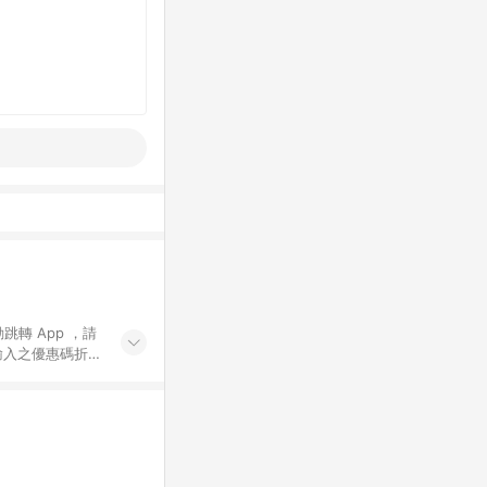
動跳轉 App ，請
輸入之優惠碼折
手動輸入之優惠
行為，不具贈點資
數將於出貨後 45 天
站上之商品規格、
 10. 點數紅包
PP 並完成訂單，不