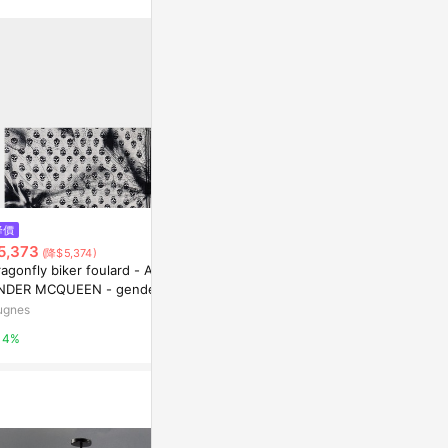
。
$569
$8,490
降價
含碳強化隔熱窗貼 寬75x200cm
Galaxy Tab 
5,373
(降$5,374)
TC-CB10C
SAMSUNG 
agonfly biker foulard - ALEX
特力屋
NDER MCQUEEN - gender_
0%
an
ugnes
1%
4%