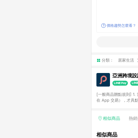
價格趨勢怎麼看？
分類：
居家生活
亞洲跨境設計
[一般商品贈點規則] 1.
在 App 交易），才
扣。 3. LINE 購物
碼)。 4. 透過 LIN
格，部分退款不在此限。 6. 
相似商品
熱銷
後發送。 8. 群眾募
顏色、價位、贈品如與 P
相似商品
使用規則請以點數紅包活動說