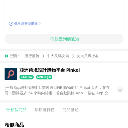
價格趨勢怎麼看？
設定到價通知
分類：
流行服飾
中大尺碼女裝
女大尺碼上衣
亞洲跨境設計購物平台 Pinkoi
[一般商品贈點規則] 1. 需透過 LINE 購物前往 Pinkoi 頁面，並在
同一瀏覽器於 24 小時內結帳（若自動跳轉 App ，請在 App 交
易），才具點數回饋資格。 2. 點數回饋計算將扣除訂單金額中的
運費與金流手續費與手動輸入之優惠碼折扣。 3. LINE 購物點數
回饋訂單不得享有 Pinkoi 站方優惠，例如首購優惠，P coins，
相似商品
熱銷排行榜
商品描述
全站(不包含手動輸入之優惠碼)。 4. 透過 LINE 購物連結到
Pinkoi 以外之網站購買之商品不具贈點資格。 5. 取消訂單或退貨
相似商品
行為，不具贈點資格，部分退款不在此限。 6. APP 請更新至