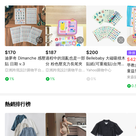
Android v4.6.0 / iOS v4.1.5 以上才具贈點資格。 7. 點數將於出
貨後 45 天後發送。 8. 群眾募資商品，禮物卡，開館保證金，補
運費，攤位費等不具贈點資格。 9. LINE 購物站上之商品規格、
顏色、價位、贈品如與 Pinkoi 商品資訊頁及購物車不符，以
Pinkoi 購物商品資訊頁及購物車標示為準。 10. 點數紅包使用規
則請以點數紅包活動說明為準。 11. 若於 LINE 購物前往 Pinkoi
頁面後才首次下載 Pinkoi APP 並完成訂單，不符合導購資格；承
上，首次下載 Pinkoi APP 後，需透過 LINE 購物前往 Pinkoi 頁
面，方享導購資格。
$170
$187
$200
降價
迪夢奇 Dimanche 感壓
過程中的混亂也是一部
Bellebaby 大磁吸積木
$42
貼 日期 v.3
分 粉色壓克力長尾夾
貼紙(可重複貼)台灣獨
早教
家版
亞洲跨境設計購物平台
亞洲跨境設計購物平台
Yahoo購物中心
童益
Pinkoi
Pinkoi
配對
東森購
1%
1%
0%
0.
熱銷排行榜