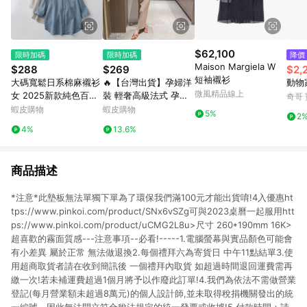
$62,100
限時加碼
限時加碼
降價
Maison Margiela W
$288
$269
$2,
短袖襯衫
大碼寬鬆日系棉麻襯衫
🔥【台灣出貨】孕婦洋
動物
微風精品線上
女 2025新款純色百搭
裝 輕奢高級法式 孕婦
奇哥
休閒圓領五分袖襯衣 文
連衣裙 夏季新款 氣質
蝦皮購物
蝦皮購物
5%
2
藝簡約素色上衣
修身 潮媽遮肉 精緻針
4%
13.6%
織長裙 修身孕婦長裙
無袖薄款裙
商品描述
*注意*此墊板無法單獨下單為了環保我們滿100元才能出貨唷!4入優惠ht
tps://www.pinkoi.com/product/SNx6vSZg可與2023桌曆一起服用htt
ps://www.pinkoi.com/product/uCMG2L8u>尺寸 260*190mm 16K>
超喜歡的霧面質感---注意事項--必看!-----1.電腦螢幕與實品顏色可能會
有小差異 屬於正常 無法做退換2.每個禮拜六為寄貨日 中午11點結單3.使
用超商取貨者請在收到簡訊後 一個禮拜內取貨 如超過時間退回運費需再
繳一次!若未補運費超過1個月將予以作廢此訂單!4.我們為依法不需做營業
登記(每月營業額未超過8萬元)的個人設計師,並未取得稅捐機關發出的統