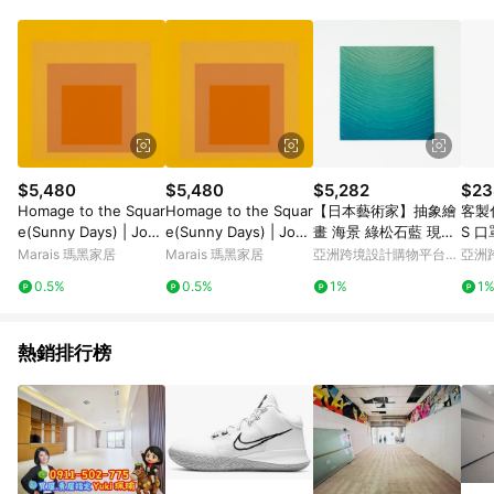
Android v4.6.0 / iOS v4.1.5 以上才具贈點資格。 7. 點數將於出
貨後 45 天後發送。 8. 群眾募資商品，禮物卡，開館保證金，補
運費，攤位費等不具贈點資格。 9. LINE 購物站上之商品規格、
顏色、價位、贈品如與 Pinkoi 商品資訊頁及購物車不符，以
Pinkoi 購物商品資訊頁及購物車標示為準。 10. 點數紅包使用規
則請以點數紅包活動說明為準。 11. 若於 LINE 購物前往 Pinkoi
頁面後才首次下載 Pinkoi APP 並完成訂單，不符合導購資格；承
上，首次下載 Pinkoi APP 後，需透過 LINE 購物前往 Pinkoi 頁
面，方享導購資格。
$5,480
$5,480
$5,282
$23
Homage to the Squar
Homage to the Squar
【日本藝術家】抽象繪
客製化
e(Sunny Days) | Jose
e(Sunny Days) | Jose
畫 海景 綠松石藍 現代
S 口罩
f Albers - 黑胡桃色鋁
f Albers - 楓木色鋁框-
風 房間佈置 放鬆
k
Marais 瑪黑家居
Marais 瑪黑家居
亞洲跨境設計購物平台
亞洲
框-大尺寸
大尺寸
Pinkoi
Pinko
0.5%
0.5%
1%
1
熱銷排行榜