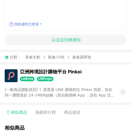
價格趨勢怎麼看？
設定到價通知
分類：
美食生鮮
熟食/小吃
速食調理包
亞洲跨境設計購物平台 Pinkoi
[一般商品贈點規則] 1. 需透過 LINE 購物前往 Pinkoi 頁面，並在
同一瀏覽器於 24 小時內結帳（若自動跳轉 App ，請在 App 交
易），才具點數回饋資格。 2. 點數回饋計算將扣除訂單金額中的
運費與金流手續費與手動輸入之優惠碼折扣。 3. LINE 購物點數
回饋訂單不得享有 Pinkoi 站方優惠，例如首購優惠，P coins，
相似商品
熱銷排行榜
商品描述
全站(不包含手動輸入之優惠碼)。 4. 透過 LINE 購物連結到
Pinkoi 以外之網站購買之商品不具贈點資格。 5. 取消訂單或退貨
相似商品
行為，不具贈點資格，部分退款不在此限。 6. APP 請更新至