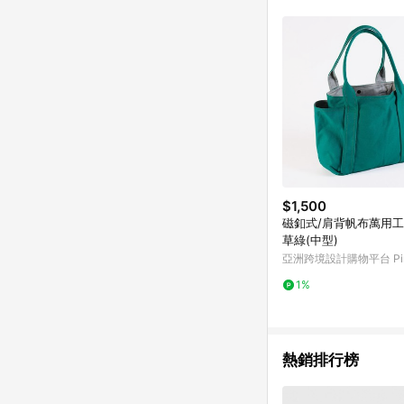
符合導購資格；承上，首次下
$1,500
磁釦式/肩背帆布萬用工
草綠(中型)
亞洲跨境設計購物平台 Pin
1%
熱銷排行榜