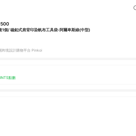
,500
後1個/ 磁釦式肩背印染帆布工具袋-阿爾卑斯綠(中型)
跨境設計購物平台 Pinkoi
OINTS點數