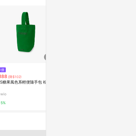
。
降價
降價
降價
188
$396
$1,813
(降$102)
(降$1,584)
(降$3
NS糖果風色系輕便隨手包 松樹
DL 實用托特包 DL-2213-A-GY
Miyansol
【 台灣原創品包包品牌】
帶)-X.法藍
款
iwio
亞洲跨境設計購物平台 Pinkoi
亞洲跨境設計購物
5%
1%
1%