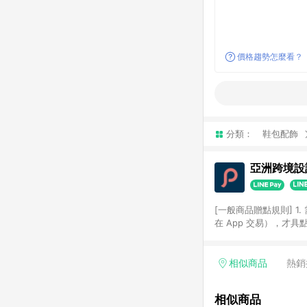
價格趨勢怎麼看？
分類：
鞋包配飾
亞洲跨境設計
[一般商品贈點規則] 1.
在 App 交易），才
扣。 3. LINE 購物
碼)。 4. 透過 LIN
格，部分退款不在此限。 6. 
相似商品
熱銷
後發送。 8. 群眾募
顏色、價位、贈品如與 P
相似商品
使用規則請以點數紅包活動說