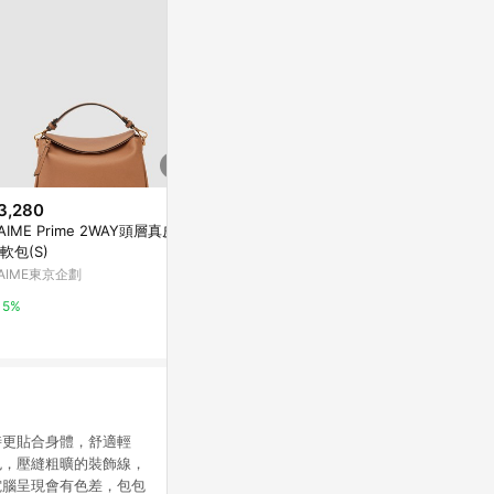
3,280
$2,500
$1,990
'AIME Prime 2WAY頭層真皮拉
微笑弧度-細帶包-黑色
經典菱格鍊條
軟包(S)
亞洲跨境設計購物平台 Pinkoi
CHARLES & K
'AIME東京企劃
1%
2%
5%
時更貼合身體，舒適輕
色，壓縫粗曠的裝飾線，
電腦呈現會有色差，包包