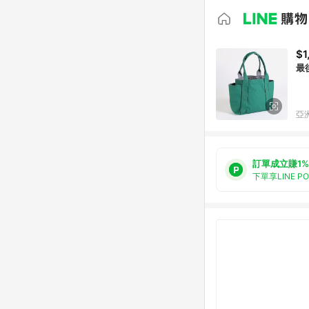
$1
最
亞洲
訂單成立賺1%
下單享LINE P