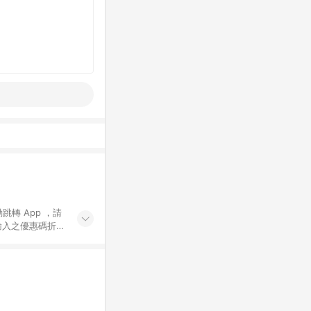
動跳轉 App ，請
輸入之優惠碼折
手動輸入之優惠
行為，不具贈點資
數將於出貨後 45 天
站上之商品規格、
 10. 點數紅包
PP 並完成訂單，不