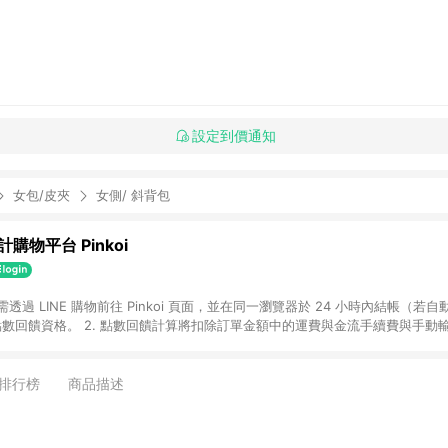
設定到價通知
女包/皮夾
女側/ 斜背包
購物平台 Pinkoi
 需透過 LINE 購物前往 Pinkoi 頁面，並在同一瀏覽器於 24 小時內結帳（若自
具點數回饋資格。 2. 點數回饋計算將扣除訂單金額中的運費與金流手續費與手動
點數回饋訂單不得享有 Pinkoi 站方優惠，例如首購優惠，P coins，全站(不包含
E 購物連結到 Pinkoi 以外之網站購買之商品不具贈點資格。 5. 取消訂單或退貨
APP 請更新至Android v4.6.0 / iOS v4.1.5 以上才具贈點資格。 7. 點
排行榜
商品描述
資商品，禮物卡，開館保證金，補運費，攤位費等不具贈點資格。 9. LINE 購物
inkoi 商品資訊頁及購物車不符，以 Pinkoi 購物商品資訊頁及購物車標示為準。
明為準。 11. 若於 LINE 購物前往 Pinkoi 頁面後才首次下載 Pinkoi A