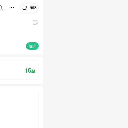
筆記
搶購
15
點