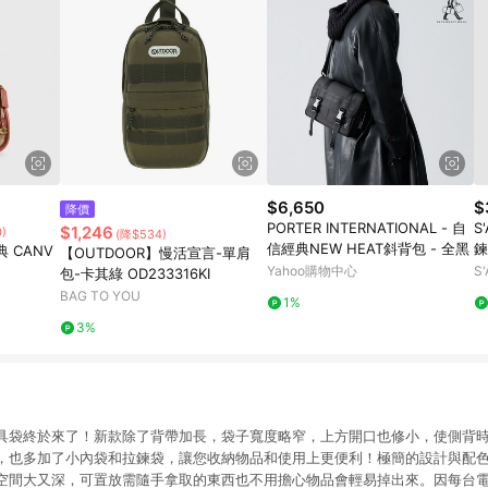
$6,650
$
降價
PORTER INTERNATIONAL - 自
S
$1,246
)
(降$534)
信經典NEW HEAT斜背包 - 全黑
鍊
 CANV
【OUTDOOR】慢活宣言-單肩
Yahoo購物中心
S
包-卡其綠 OD233316KI
BAG TO YOU
1%
3%
具袋終於來了！新款除了背帶加長，袋子寬度略窄，上方開口也修小，使側背
，也多加了小內袋和拉鍊袋，讓您收納物品和使用上更便利！極簡的設計與配
空間大又深，可置放需隨手拿取的東西也不用擔心物品會輕易掉出來。因每台