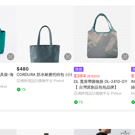
載 Pinkoi APP 後，需透過 LINE 購物前往 Pinkoi 頁面，方享導購資格
$480
降價
具袋-海
CORDURA 防水耐磨托特包 (小)
$384
$
(降$896)
亞洲跨境設計購物平台 Pinkoi
DL 寬肩帶購物袋 DL-2410-GY
I
koi
【 台灣原創品包包品牌】
綠
1%
亞洲跨境設計購物平台 Pinkoi
Ki
1%