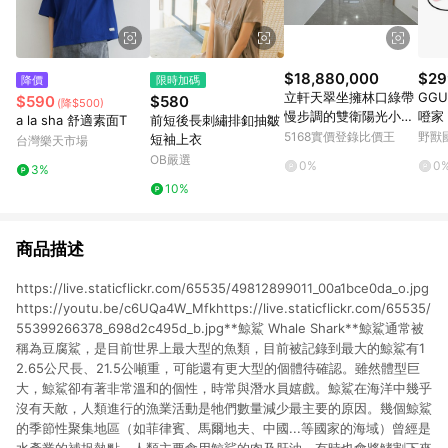
$18,880,000
$29
降價
限時加碼
立軒天翠坐擁林口綠帶
GGU
$590
$580
(降$500)
慢步調的雙衛陽光小宅
噔家
a la sha 舒適素面T
前短後長刺繡排釦抽皺
｜新北市林口區仁愛二
2款)
5168實價登錄比價王
野獸
短袖上衣
台灣樂天市場
路
OB嚴選
0%
0
3%
10%
商品描述
https://live.staticflickr.com/65535/49812899011_00a1bce0da_o.jpg
https://youtu.be/c6UQa4W_Mfkhttps://live.staticflickr.com/65535/
55399266378_698d2c495d_b.jpg**鯨鯊 Whale Shark**鯨鯊通常被
稱為豆腐鯊，是目前世界上最大型的魚類，目前被記錄到最大的鯨鯊有1
2.65公尺長、21.5公噸重，可能還有更大型的個體待確認。雖然體型巨
大，鯨鯊卻有著非常溫和的個性，時常與潛水員嬉戲。鯨鯊在海洋中幾乎
沒有天敵，人類進行的漁業活動是牠們數量減少最主要的原因。幾個鯨鯊
的季節性聚集地區（如菲律賓、馬爾地夫、中國...等國家的海域）曾經是