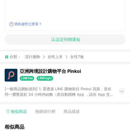
價格趨勢怎麼看？
設定到價通知
分類：
流行服飾
女性上衣
女性T恤
亞洲跨境設計購物平台 Pinkoi
[一般商品贈點規則] 1. 需透過 LINE 購物前往 Pinkoi 頁面，並在
同一瀏覽器於 24 小時內結帳（若自動跳轉 App ，請在 App 交
易），才具點數回饋資格。 2. 點數回饋計算將扣除訂單金額中的
運費與金流手續費與手動輸入之優惠碼折扣。 3. LINE 購物點數
回饋訂單不得享有 Pinkoi 站方優惠，例如首購優惠，P coins，
相似商品
熱銷排行榜
商品描述
全站(不包含手動輸入之優惠碼)。 4. 透過 LINE 購物連結到
Pinkoi 以外之網站購買之商品不具贈點資格。 5. 取消訂單或退貨
相似商品
行為，不具贈點資格，部分退款不在此限。 6. APP 請更新至