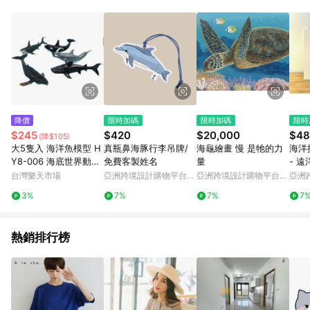
Android v4.6.0 / iOS v4.1.5 以上才具贈點資格。 7. 點數將於出
貨後 45 天後發送。 8. 群眾募資商品，禮物卡，開館保證金，補
運費，攤位費等不具贈點資格。 9. LINE 購物站上之商品規格、
顏色、價位、贈品如與 Pinkoi 商品資訊頁及購物車不符，以
Pinkoi 購物商品資訊頁及購物車標示為準。 10. 點數紅包使用規
則請以點數紅包活動說明為準。 11. 若於 LINE 購物前往 Pinkoi
頁面後才首次下載 Pinkoi APP 並完成訂單，不符合導購資格；承
上，首次下載 Pinkoi APP 後，需透過 LINE 購物前往 Pinkoi 頁
面，方享導購資格。
降價
限時加碼
限時加碼
限時
$245
$420
$20,000
$48
(降$105)
大5隻入 海洋魚模型 H
真瓶鼻海豚行李吊牌/
海龜繪畫 慢 是牠的力
海洋
Y8-006 海底世界動物
免費客製姓名
量
- 
模型/一袋入(促350) 軟
台灣樂天市場
亞洲跨境設計購物平台
亞洲跨境設計購物平台
亞洲
質空心 仿真魚~生HY8
Pinkoi
Pinkoi
Pinko
3%
7%
7%
7
-006(K2395)【APP滿
額下單4%點數(單一帳
號最高1000點)】7/31
熱銷排行榜
止