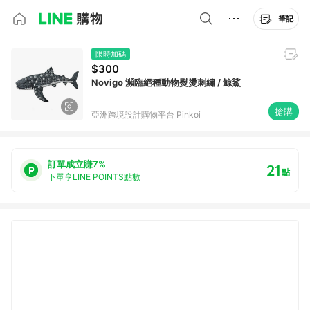
筆記
限時加碼
$300
Novigo 瀕臨絕種動物熨燙刺繡 / 鯨鯊
搶購
亞洲跨境設計購物平台 Pinkoi
訂單成立賺7%
21
點
下單享LINE POINTS點數