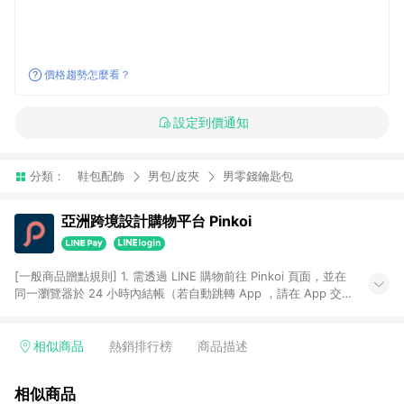
價格趨勢怎麼看？
設定到價通知
分類：
鞋包配飾
男包/皮夾
男零錢鑰匙包
亞洲跨境設計購物平台 Pinkoi
[一般商品贈點規則] 1. 需透過 LINE 購物前往 Pinkoi 頁面，並在
同一瀏覽器於 24 小時內結帳（若自動跳轉 App ，請在 App 交
易），才具點數回饋資格。 2. 點數回饋計算將扣除訂單金額中的
運費與金流手續費與手動輸入之優惠碼折扣。 3. LINE 購物點數
回饋訂單不得享有 Pinkoi 站方優惠，例如首購優惠，P coins，
相似商品
熱銷排行榜
商品描述
全站(不包含手動輸入之優惠碼)。 4. 透過 LINE 購物連結到
Pinkoi 以外之網站購買之商品不具贈點資格。 5. 取消訂單或退貨
相似商品
行為，不具贈點資格，部分退款不在此限。 6. APP 請更新至