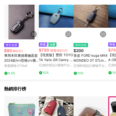
Android v4.6.0 / iOS v4.1.5 以上才具贈點資格。 7. 點數將於出
貨後 45 天後發送。 8. 群眾募資商品，禮物卡，開館保證金，補
運費，攤位費等不具贈點資格。 9. LINE 購物站上之商品規格、
顏色、價位、贈品如與 Pinkoi 商品資訊頁及購物車不符，以
Pinkoi 購物商品資訊頁及購物車標示為準。 10. 點數紅包使用規
則請以點數紅包活動說明為準。 11. 若於 LINE 購物前往 Pinkoi
頁面後才首次下載 Pinkoi APP 並完成訂單，不符合導購資格；承
上，首次下載 Pinkoi APP 後，需透過 LINE 購物前往 Pinkoi 頁
面，方享導購資格。
歷史低價
限時加碼
$730
$73
$80
$200
(雙重省$233)
(降$20)
【現貨版】豐田 TOYO
【現
專用本田奧德賽鑰匙套
茶皮 FORD kuga MK4
TA Yaris GR Camry Al
A C
2024款hrv型格crv雅
MONDEO ST STLine
tis 麂皮 汽車鑰匙包鑰
y F
閣zrv致在2025新款xr
亞洲跨境設計購物平台
福特汽車鑰匙皮套 客製
亞洲
東森購物 ETMall
亞洲跨境設計購物平台
Pinkoi
Pinko
v扣
化
Pinkoi
10%
1
0.5%
10%
熱銷排行榜