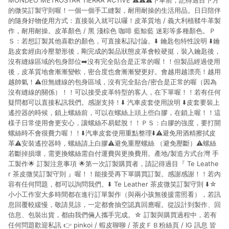
MONDEO METROSTAR TIERRA ACTIVE ⚠️⚠️⚠️下單前，記得過目下方
的微笑訂製守則喔！一個一個手工縫製，耐用耐操的生活用品。日日陪伴
的隨身好物使用方式：直接裝入就可以囉！皮革質地 / 義大利植鞣牛革製
作，耐用耐操。皮革顏色 / 黑 淺棕色 咖啡 藍鯨藍 迷彩等多種顏色。Ｐ
Ｓ：若想訂製其他喜歡的顏色，可直接私訊討論。⬇️ 鑰匙包特性說明 ⬇️鑰
匙皮套經由冷壓塑形後，剛完成的製品狀態皮革會較硬挺，裝入鑰匙後，
沒有縫線區域的包身部位➡️沒有完全貼合是正常的喔！！但製品經過使用
後，皮革質地會漸漸變軟，密合度也會漸漸變更好。會越用越漂亮！越用
越帥氣！⚠️但無縫線的包身區域，沒有完全貼合/密合是正常的喔（因為
沒有縫線的關係）！！可以接受皮革特型的客人，在下單喔！！若有任何
疑問都可以直接私訊我們。感謝支持！⬇️ 汽車皮套使用說明 ⬇️皮套要裝上
遙控器的時候，鎖上螺絲前，可以在螺絲上頭上些白膠，在鎖上喔！！這
樣子日常使用會更安心，讓螺絲不易鬆脫！！ＰＳ：白膠的強度，要打開
螺絲時不會很費力喔！！⬇️汽車皮套使用重點整理⬇️⚠️避免用酒精擦拭皮
革⚠️安裝遙控器時，螺絲請上白膠⚠️避免重壓螺絲 （避免壓斷）⚠️螺絲
若斷掉損壞，需更換螺絲需自付運費與更換費用。產地/製造方式台灣 手
工製作🌟 訂製注意事項 🌟第一次訂製購買者，請記得過目『 Te Leathe
r 茶皮微笑訂製守則 』喔！！能接受再下單購買訂製。感謝感謝！！若內
容有任何問題，都可以詢問我們。⬇️ Te Leather 茶皮微笑訂製守則 ⬇️☆
小小工作室大多時間都在進行訂單製作（與兩小孩無後援需照看），若訊
息回覆較緩慢，敬請見諒，一定都會抽空認真回應喔。從設計到製作、回
信息、包裝出貨，都由我們倆人攜手完成。☆ 訂製與購買過程中，若有
任何問題歡迎私訊 👉 pinkoi / 蝦皮聊聊 / 茶皮ＦＢ粉絲頁 / IG 訊息 皆