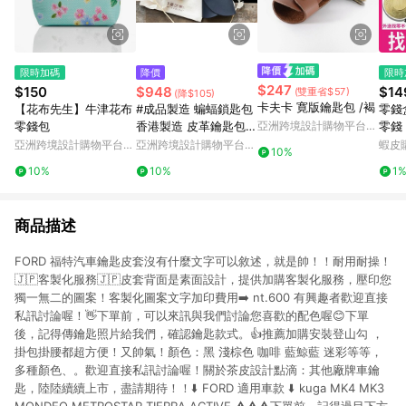
限時加碼
降價
限時
$247
$150
$948
$14
(雙重省$57)
(降$105)
卡夫卡 寛版鑰匙包 /褐
【花布先生】牛津花布
#成品製造 蝙蝠鎖匙包
零錢
零錢包
香港製造 皮革鑰匙包
亞洲跨境設計購物平台
零錢
Pinkoi
多容量 手工皮革
員必備
亞洲跨境設計購物平台
亞洲跨境設計購物平台
蝦皮
10%
pan
Pinkoi
Pinkoi
10%
10%
1
存錢
商品描述
FORD 福特汽車鑰匙皮套沒有什麼文字可以敘述，就是帥！！耐用耐操！
🇯🇵客製化服務🇯🇵皮套背面是素面設計，提供加購客製化服務，壓印您
獨一無二的圖案！客製化圖案文字加印費用➡️ nt.600 有興趣者歡迎直接
私訊討論喔！👋下單前，可以來訊與我們討論您喜歡的配色喔😊下單
後，記得傳鑰匙照片給我們，確認鑰匙款式。👍推薦加購安裝登山勾 ，
掛包掛腰都超方便！又帥氣！顏色：黑 淺棕色 咖啡 藍鯨藍 迷彩等等，
多種顏色、。歡迎直接私訊討論喔！關於茶皮設計點滴：其他廠牌車鑰
匙，陸陸續續上市，盡請期待！！⬇️ FORD 適用車款 ⬇️ kuga MK4 MK3