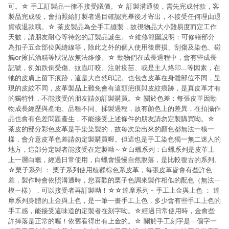
可。☆ 手工訂製品一律不接受議價。☆ 訂製溝通後，需先完成付款，客
製品完成後，會拍照給訂製者過目確認完畢後才寄出，不接受任何理由退
貨或退款哦。☆ 茶皮製品為全手工縫製，故視物品大小難易度而定工作
天數，請朋友耐心等待您的訂製品誕生。☆維修範圍說明：可修繕部分
為扣子五金部位與縫線等，除此之外的個人使用後磨損、刮傷及染色、碰
觸or擦拭酒精等狀況故無法維修。☆ 動物們在成長過程中，會有些成長
記號，例如跌倒受傷、蚊蟲叮咬、注射疫苗、或是主人烙印...等因素，在
牠的皮膚上留下痕跡，這是大自然印記。也包含皮革在身體部位不同，呈
現的皮紋不同，皮革製品上難免會有這類疤痕與皮紋痕跡，是真皮革才有
的獨特性，不能接受的朋友請勿訂製購買。☆ 關於色差：每張皮革因動
物成長經歷與產地、品種不同、揉製過程，故有顏色上的差異，在拍攝作
品也會有色差問題產生，不能接受上述條件的朋友請勿定製購買呦。☆
茶皮的部分彩色皮革是手染染製的，故每次染出來的顏色都無法一模一
樣，會介意皮革色差請勿定製購買喔。但這也是手工染色獨一無二迷人的
地方，這部分定製者能接受在定製呦～☆白蠟系列：白蠟系列是皮革上
上一層白蠟，經過日常使用，白蠟會慢慢自然脫落，是比較復古的系列。
☆栗子系列 ： 栗子系列使用植鞣棕色系皮革，每張皮革皆會有些許色
差，製作時會依照溝通時，您喜歡的栗子色調來製作相似的配色（無法ㄧ
模ㄧ樣），可以接受者再訂製呦！☆☆達摩系列 - 手工上金與上色 ： 達
摩系列身體的上金與上色，是一筆一畫手工上色，多少會有些手工上色的
手工感，能接受這味道的定製者在刻字呦。☆經過日常使用時，金會些
許掉落是正常的喔！依舊看得出有上金的。☆ 關於手工刻字是ㄧ個字一