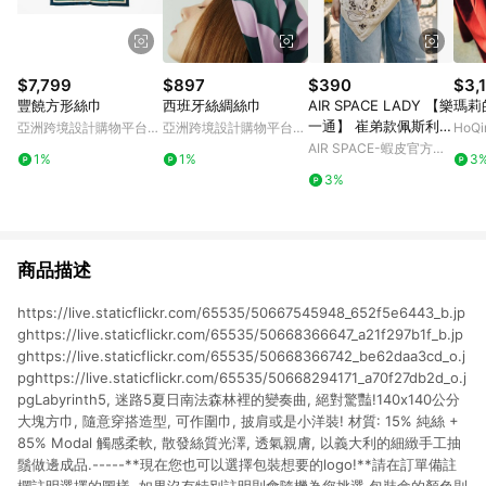
$7,799
$897
$390
$3,
豐饒方形絲巾
西班牙絲綢絲巾
AIR SPACE LADY 【樂
瑪莉
一通】 崔弟款佩斯利風
亞洲跨境設計購物平台
亞洲跨境設計購物平台
HoQ
格絲巾(卡其/深藍) 配
Pinkoi
Pinkoi
AIR SPACE-蝦皮官方旗
1%
1%
3
件 現貨
艦店
3%
商品描述
https://live.staticflickr.com/65535/50667545948_652f5e6443_b.jp
ghttps://live.staticflickr.com/65535/50668366647_a21f297b1f_b.jp
ghttps://live.staticflickr.com/65535/50668366742_be62daa3cd_o.j
pghttps://live.staticflickr.com/65535/50668294171_a70f27db2d_o.j
pgLabyrinth5, 迷路5夏日南法森林裡的變奏曲, 絕對驚豔!140x140公分
大塊方巾, 隨意穿搭造型, 可作圍巾, 披肩或是小洋裝! 材質: 15% 純絲 +
85% Modal 觸感柔軟, 散發絲質光澤, 透氣親膚, 以義大利的細緻手工抽
鬚做邊成品.-----**現在您也可以選擇包裝想要的logo!**請在訂單備註