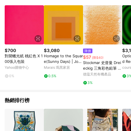
Android v4.6.0 / iOS v4.1.5 以上才具贈點資格。 7. 點數將於出
貨後 45 天後發送。 8. 群眾募資商品，禮物卡，開館保證金，補
運費，攤位費等不具贈點資格。 9. LINE 購物站上之商品規格、
顏色、價位、贈品如與 Pinkoi 商品資訊頁及購物車不符，以
Pinkoi 購物商品資訊頁及購物車標示為準。 10. 點數紅包使用規
則請以點數紅包活動說明為準。 11. 若於 LINE 購物前往 Pinkoi
頁面後才首次下載 Pinkoi APP 並完成訂單，不符合導購資格；承
上，首次下載 Pinkoi APP 後，需透過 LINE 購物前往 Pinkoi 頁
面，方享導購資格。
$700
$3,080
$3,
降價
對開蠟光紙 桃紅色 X 1
Homage to the Squar
Opti
$57
(降$40)
00張入包裝
e(Sunny Days) | Jose
d Re
Stockmar 史督曼 Drei
f Albers - 銀色鋁框-中
Yahoo購物中心
Marais 瑪黑家居
cour
eckig 三角彩色鉛筆 14
尺寸
gelbbraun (ST022-1
德蔻天然有機產品
0%
0.5%
3
4)
3%
熱銷排行榜