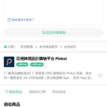
價格趨勢怎麼看？
設定到價通知
分類：
鞋包配飾
女性飾品配件
女性絲巾
亞洲跨境設計購物平台 Pinkoi
[一般商品贈點規則] 1. 需透過 LINE 購物前往 Pinkoi 頁面，並在
同一瀏覽器於 24 小時內結帳（若自動跳轉 App ，請在 App 交
易），才具點數回饋資格。 2. 點數回饋計算將扣除訂單金額中的
運費與金流手續費與手動輸入之優惠碼折扣。 3. LINE 購物點數
回饋訂單不得享有 Pinkoi 站方優惠，例如首購優惠，P coins，
相似商品
熱銷排行榜
商品描述
全站(不包含手動輸入之優惠碼)。 4. 透過 LINE 購物連結到
Pinkoi 以外之網站購買之商品不具贈點資格。 5. 取消訂單或退貨
相似商品
行為，不具贈點資格，部分退款不在此限。 6. APP 請更新至