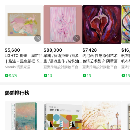
Android v4.6.0 / iOS v4.1.5 以上才具贈點資格。 7. 點數將於出
貨後 45 天後發送。 8. 群眾募資商品，禮物卡，開館保證金，補
運費，攤位費等不具贈點資格。 9. LINE 購物站上之商品規格、
顏色、價位、贈品如與 Pinkoi 商品資訊頁及購物車不符，以
Pinkoi 購物商品資訊頁及購物車標示為準。 10. 點數紅包使用規
則請以點數紅包活動說明為準。 11. 若於 LINE 購物前往 Pinkoi
頁面後才首次下載 Pinkoi APP 並完成訂單，不符合導購資格；承
上，首次下載 Pinkoi APP 後，需透過 LINE 購物前往 Pinkoi 頁
面，方享導購資格。
$5,680
$88,000
$7,428
$16
LIGHTO 掛畫｜周芷羿
單獨 /藝術掛畫 /抽象
约尼画 性感原创艺术
帆布
｜路過 - 黑色鋁框-50
畫 /靈魂畫作 /裝飾油
色情艺术品 外阴壁画装
帆布
x 70 cm
畫
饰
Marais 瑪黑家居
亞洲跨境設計購物平台
亞洲跨境設計購物平台
亞洲
Pinkoi
Pinkoi
Pinko
0.5%
1%
1%
1
熱銷排行榜