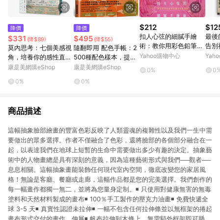
$212
$12
降價
降價
扣人心弦的細膩手繪
最後
$331
$495
(降$89)
(降$55)
術：教你用彩色鉛筆刻
告別
莫內思考：七個美感視
隨翻即用 配色手帳：2
劃美好的事物[二手書_
Yahoo購物中心
Yah
角，培養你的感性直覺
500種配色樣本，提昇
普通]
力
配色品味，12刷大熱賣
康是美網購eShop
康是美網購eShop
0%
0
的長銷好書
0%
0%
商品描述
這幅抽象臉部繪畫的豐富色彩反映了人類靈魂的複雜性以及我們一生中需
要做出的眾多選擇。作者不僅融合了色彩，還將臉部的各個部分融合在一
起，以表達我們在地球上短暫的生命中需要做出多少有趣的決定。抽象藝
術中的人物畫總是具有深刻的意義，因為這種藝術形式與我們──觀者──
息息相關。這幅抽象畫能裝飾任何現代室內空間，徹底改變您的家居風
格！無論是客廳、餐廳或走廊，這幅作品都是您的完美選擇。我們創作的
每一幅畫作都獨一無二，並將為您量身定制。◾️ 只使用對健康無害的無毒
塗料和天然材料製成的畫布◾️ 100％手工製作的壓克力油畫◾️ 免費快遞全
球 3-5 天◾️ 真實性認證未拉伸◾️ 一幅不包含任何拉伸條並以無框架的捲起
畫布形式交付的畫作。伸展◾️ 帆布拉伸到木條上，無需額外框架即可懸