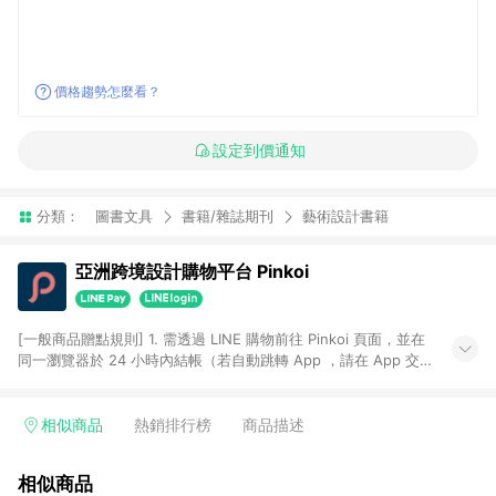
價格趨勢怎麼看？
設定到價通知
分類：
圖書文具
書籍/雜誌期刊
藝術設計書籍
亞洲跨境設計購物平台 Pinkoi
[一般商品贈點規則] 1. 需透過 LINE 購物前往 Pinkoi 頁面，並在
同一瀏覽器於 24 小時內結帳（若自動跳轉 App ，請在 App 交
易），才具點數回饋資格。 2. 點數回饋計算將扣除訂單金額中的
運費與金流手續費與手動輸入之優惠碼折扣。 3. LINE 購物點數
回饋訂單不得享有 Pinkoi 站方優惠，例如首購優惠，P coins，
相似商品
熱銷排行榜
商品描述
全站(不包含手動輸入之優惠碼)。 4. 透過 LINE 購物連結到
Pinkoi 以外之網站購買之商品不具贈點資格。 5. 取消訂單或退貨
相似商品
行為，不具贈點資格，部分退款不在此限。 6. APP 請更新至