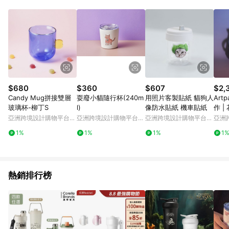
Android v4.6.0 / iOS v4.1.5 以上才具贈點資格。 7. 點數將於出
貨後 45 天後發送。 8. 群眾募資商品，禮物卡，開館保證金，補
運費，攤位費等不具贈點資格。 9. LINE 購物站上之商品規格、
顏色、價位、贈品如與 Pinkoi 商品資訊頁及購物車不符，以
Pinkoi 購物商品資訊頁及購物車標示為準。 10. 點數紅包使用規
則請以點數紅包活動說明為準。 11. 若於 LINE 購物前往 Pinkoi
頁面後才首次下載 Pinkoi APP 並完成訂單，不符合導購資格；承
上，首次下載 Pinkoi APP 後，需透過 LINE 購物前往 Pinkoi 頁
面，方享導購資格。
$680
$360
$607
$2,
Candy Mug拼接雙層
耍廢小貓隨行杯(240m
用照片客製貼紙 貓狗人
Artp
玻璃杯-柳丁S
l)
像防水貼紙 機車貼紙
作 |
亞洲跨境設計購物平台
亞洲跨境設計購物平台
亞洲跨境設計購物平台
亞洲
Pinkoi
Pinkoi
Pinkoi
Pinko
1%
1%
1%
1
熱銷排行榜