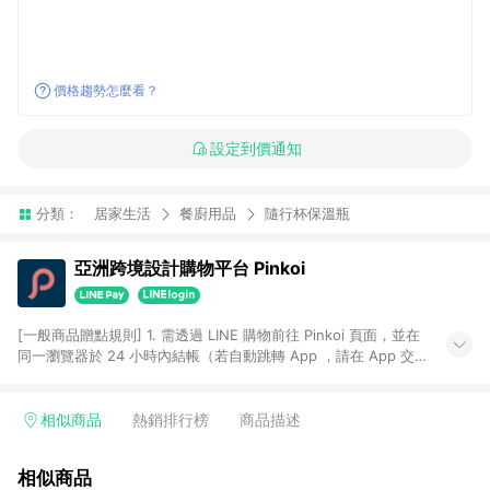
價格趨勢怎麼看？
設定到價通知
分類：
居家生活
餐廚用品
隨行杯保溫瓶
亞洲跨境設計購物平台 Pinkoi
[一般商品贈點規則] 1. 需透過 LINE 購物前往 Pinkoi 頁面，並在
同一瀏覽器於 24 小時內結帳（若自動跳轉 App ，請在 App 交
易），才具點數回饋資格。 2. 點數回饋計算將扣除訂單金額中的
運費與金流手續費與手動輸入之優惠碼折扣。 3. LINE 購物點數
回饋訂單不得享有 Pinkoi 站方優惠，例如首購優惠，P coins，
相似商品
熱銷排行榜
商品描述
全站(不包含手動輸入之優惠碼)。 4. 透過 LINE 購物連結到
Pinkoi 以外之網站購買之商品不具贈點資格。 5. 取消訂單或退貨
相似商品
行為，不具贈點資格，部分退款不在此限。 6. APP 請更新至