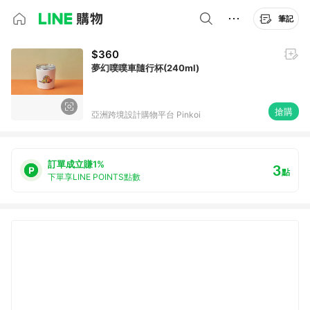
筆記
$360
夢幻噗噗車隨行杯(240ml)
搶購
亞洲跨境設計購物平台 Pinkoi
訂單成立賺1%
3
點
下單享LINE POINTS點數