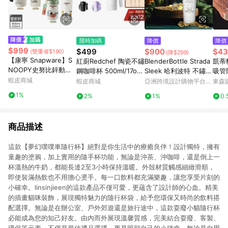
限時加碼
降價
降價
$999
$499
$900
$43
(雙重省$190)
(降$299)
【康寧 Snapware】S
紅廚Redchef 陶瓷不鏽
BlenderBottle Strada
凱蒂
NOOPY史努比鋅動輕
鋼咖啡杯 500ml/17oz
Sleek 哈利波特 不鏽鋼
吸管
瓷大容量不鏽鋼手提保
蝦皮商城
保溫杯 一杯三飲防溢漏
保冰保溫隨行杯
高顏
蝦皮商城
亞洲跨境設計購物平台
東森購
溫杯/雙飲杯800ml/61
長效保溫鎖冷 附食品級
Pinkoi
1%
2%
1%
0.
0ml
Tritan吸管
商品描述
這款【夢幻噗噗車隨行杯】絕對是你生活中的療癒良伴！設計獨特，擁有
童趣的塗鴉，加上實用的隨手杯功能，無論是沖茶、沖咖啡，還是倒上一
杯溫熱的牛奶，都能長達2至3小時保持溫暖。外殼材質觸感細緻滑順，
即使裝滿熱飲也不用擔心燙手。每一口飲料都充滿樂趣，讓您享受片刻的
小確幸。linsinjieen的這款產品不僅可愛，更蘊含了設計師的心血。精美
的插畫貓咪裝飾，展現獨特魅力的隨行杯袋，給予您環保又時尚的飲料搭
配選擇。無論是在辦公室、戶外郊遊還是旅行途中，這款耍廢小貓隨行杯
必能成為您的知己好友。由內而外展現溫馨質感，完美結合耍廢、客製、