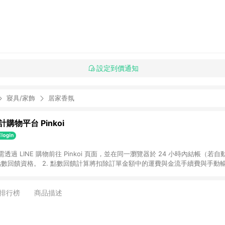
設定到價通知
寢具/家飾
居家香氛
購物平台 Pinkoi
 需透過 LINE 購物前往 Pinkoi 頁面，並在同一瀏覽器於 24 小時內結帳（若自
具點數回饋資格。 2. 點數回饋計算將扣除訂單金額中的運費與金流手續費與手動
點數回饋訂單不得享有 Pinkoi 站方優惠，例如首購優惠，P coins，全站(不包含
E 購物連結到 Pinkoi 以外之網站購買之商品不具贈點資格。 5. 取消訂單或退貨
APP 請更新至Android v4.6.0 / iOS v4.1.5 以上才具贈點資格。 7. 點
排行榜
商品描述
資商品，禮物卡，開館保證金，補運費，攤位費等不具贈點資格。 9. LINE 購物
inkoi 商品資訊頁及購物車不符，以 Pinkoi 購物商品資訊頁及購物車標示為準。
明為準。 11. 若於 LINE 購物前往 Pinkoi 頁面後才首次下載 Pinkoi A