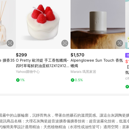
$299
$1,570
ve 擴香35
O Pretty 歐沛媞 手工香氛蠟燭-
Alpenglowee Sun Touch 香氛
$
四吋草莓鮮奶油蛋糕12X12X12c
蠟燭
【
m
Yahoo購物中心
Marais 瑪黑家居
氛
+
c
1%
0.5%
單
晨霧中的山脈輪廓，沉靜而雋永，帶著自然礦石的溫潤質感。讓這台灰調陶瓷
品資訊商品名稱：大理石灰陶瓷超音波擴香儀擴香技術：超音波霧化技術，低溫
代極簡美學設計適用精油：天然植物精油（水溶性或油性皆可）適用空間：居