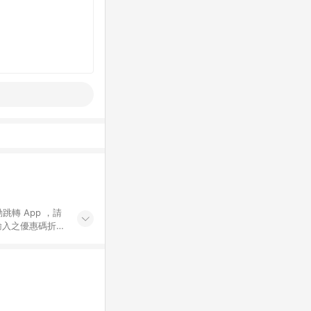
動跳轉 App ，請
輸入之優惠碼折
手動輸入之優惠
行為，不具贈點資
數將於出貨後 45 天
站上之商品規格、
 10. 點數紅包
PP 並完成訂單，不