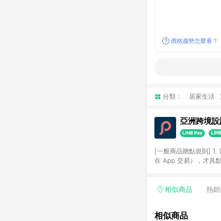
價格趨勢怎麼看？
分類：
居家生活
亞洲跨境設計
[一般商品贈點規則] 1.
在 App 交易），才
扣。 3. LINE 購物
碼)。 4. 透過 LIN
格，部分退款不在此限。 6. 
相似商品
熱銷
後發送。 8. 群眾募
顏色、價位、贈品如與 P
相似商品
使用規則請以點數紅包活動說