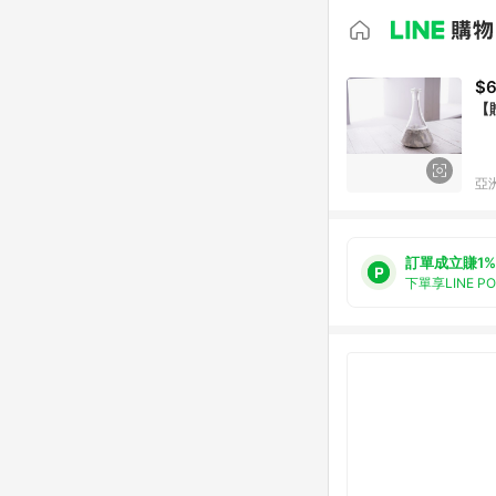
$
【
亞洲
訂單成立賺1%
下單享LINE P