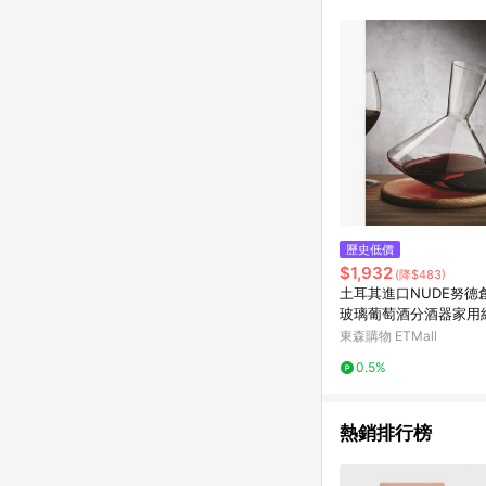
符合導購資格；承上，首次下
歷史低價
$1,932
(降$483)
土耳其進口NUDE努德
玻璃葡萄酒分酒器家用
醒酒器
東森購物 ETMall
0.5%
熱銷排行榜