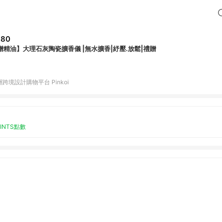
680
贈精油】大理石灰陶瓷擴香儀 |無水擴香|紓壓.放鬆|禮贈
跨境設計購物平台 Pinkoi
OINTS點數