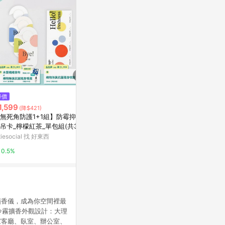
$3,400
降價
降價
Limone Ce
1,599
$972
(降$421)
(降$108)
瓶 250ML
無死角防護1+1組】防霉抑菌香
【公益系列】貓咪造型 水泥香氛
北歐櫥窗
吊卡_檸檬紅茶_單包組(共3片)
蠟燭 - 白貓 煙燻木質調
防霉抑菌香氛長方卡_迷迭山林_
itiesocial 找 好東西
亞洲跨境設計購物平台 Pinkoi
2%
包組
0.5%
1%
擴香儀，成為你空間裡最
冷霧擴香外觀設計：大理
家客廳、臥室、辦公室、