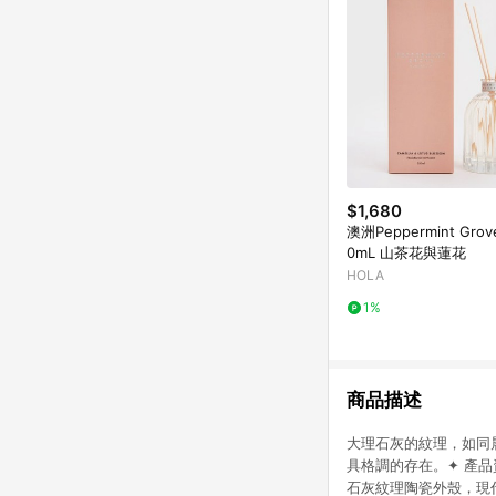
$1,680
澳洲Peppermint Gro
0mL 山茶花與蓮花
HOLA
1%
商品描述
大理石灰的紋理，如同
具格調的存在。✦ 產
石灰紋理陶瓷外殼，現