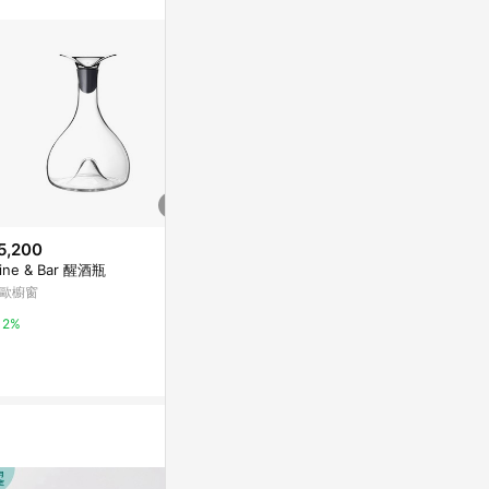
。
5,200
$1,680
歷史低價
ine & Bar 醒酒瓶
緋紅大理石風
$808
(降$47)
器 純手工吹
歐櫥窗
【BOHEMIA波西米亞】稜形醒酒
亞洲跨境設計購物
壺-1500ml(1入)-BCB31AA9-15
2%
00
東森購物 ETMall
1%
0.5%