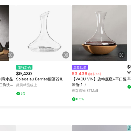
載 Pinkoi APP 後，需透過 LINE 購物前往 Pinkoi 頁面，方享導購資格
$
限時加碼
歷史低價
W
$9,430
$3,436
(降$859)
北
創意水晶
Spiegelau Berries醒酒器1L
【VACU VIN】旋轉底座+平口醒
紅酒快速
酒瓶(1L)
微風精品線上
東森購物 ETMall
5%
0.5%