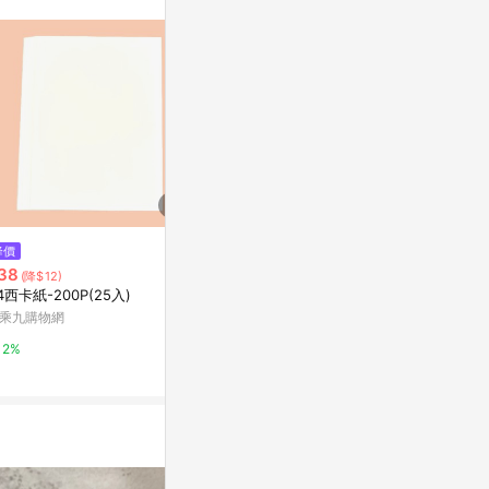
。
$569
$1,904
降價
含碳強化隔熱窗貼 寬75x200cm
【微瑕特惠】
38
(降$12)
TC-CB10C
• 奶茶米棕色I
4西卡紙-200P(25入)
特力屋
亞洲跨境設計購物
乘九購物網
1%
1%
2%