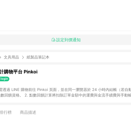
設定到價通知
文具用品
紙製品筆記本
購物平台 Pinkoi
 需透過 LINE 購物前往 Pinkoi 頁面，並在同一瀏覽器於 24 小時內結帳（若自
具點數回饋資格。 2. 點數回饋計算將扣除訂單金額中的運費與金流手續費與手動
點數回饋訂單不得享有 Pinkoi 站方優惠，例如首購優惠，P coins，全站(不包含
E 購物連結到 Pinkoi 以外之網站購買之商品不具贈點資格。 5. 取消訂單或退貨
APP 請更新至Android v4.6.0 / iOS v4.1.5 以上才具贈點資格。 7. 點
排行榜
商品描述
資商品，禮物卡，開館保證金，補運費，攤位費等不具贈點資格。 9. LINE 購物
inkoi 商品資訊頁及購物車不符，以 Pinkoi 購物商品資訊頁及購物車標示為準。
明為準。 11. 若於 LINE 購物前往 Pinkoi 頁面後才首次下載 Pinkoi A