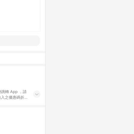
動跳轉 App ，請
輸入之優惠碼折
手動輸入之優惠
行為，不具贈點資
數將於出貨後 45 天
站上之商品規格、
 10. 點數紅包
PP 並完成訂單，不