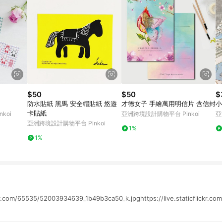
$50
$50
$
防水貼紙 黑馬 安全帽貼紙 悠遊
才德女子 手繪萬用明信片 含信封
小
卡貼紙
koi
亞洲跨境設計購物平台 Pinkoi
亞
亞洲跨境設計購物平台 Pinkoi
1%
1%
lickr.com/65535/52003934639_1b49b3ca50_k.jpghttps://live.staticflickr.