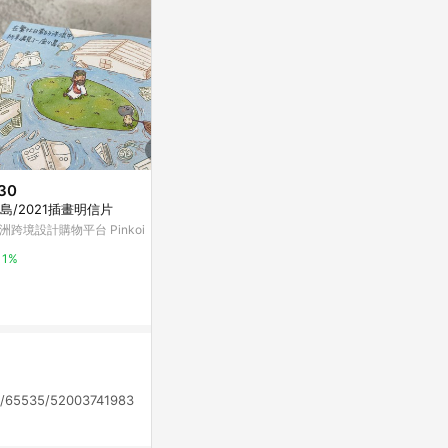
30
$35
降價
島/2021插畫明信片
萬用明信片-A
$92
(降$22)
洲跨境設計購物平台 Pinkoi
亞洲跨境設計購物
50張怪東西貼紙電腦筆記本手機
殼ipad防水貼畫行李箱水杯貼紙
1%
1%
東森購物 ETMall
0.5%
com/65535/52003741983