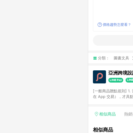
價格趨勢怎麼看？
分類：
圖書文具
亞洲跨境設計
[一般商品贈點規則] 1.
在 App 交易），才
扣。 3. LINE 購物
碼)。 4. 透過 LIN
格，部分退款不在此限。 6. 
相似商品
熱銷
後發送。 8. 群眾募
顏色、價位、贈品如與 P
相似商品
使用規則請以點數紅包活動說