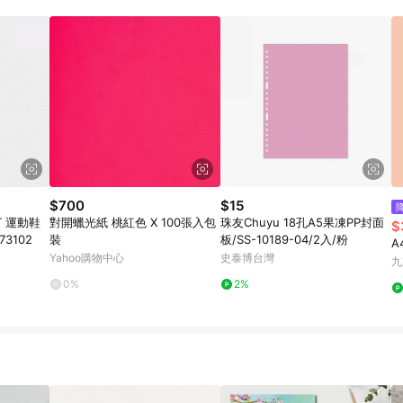
載 Pinkoi APP 後，需透過 LINE 購物前往 Pinkoi 頁面，方享導購資格
$700
$15
T 運動鞋
對開蠟光紙 桃紅色 X 100張入包
珠友Chuyu 18孔A5果凍PP封面
$
3102
裝
板/SS-10189-04/2入/粉
A
Yahoo購物中心
史泰博台灣
九
0%
2%