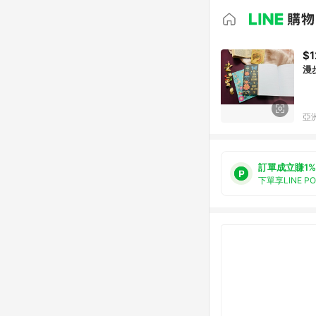
$1
漫
亞洲
訂單成立賺1%
下單享LINE P