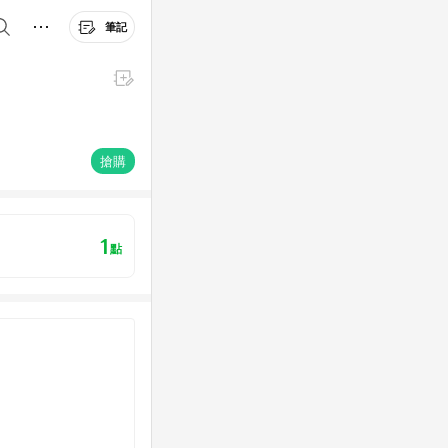
筆記
搶購
1
點