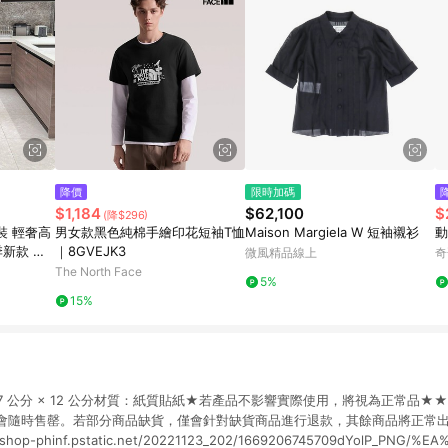
降價
限時加碼
$1,184
$62,100
$
(降$296)
裝 輕奢高
男女款黑色純棉手繪印花短袖T恤
Maison Margiela W 短袖襯衫
動
季新款 氣
｜8GVEJK3
微風精品線上
奇
緻針織長裙
The North Face
5%
裙
15%
7 公分 × 12 公分材質：紙質貼紙★若產品不影響實際使用，將視為正常品
會隨時售罄。若部分商品缺貨，僅會針對缺貨商品進行退款，其餘商品將正常
op-phinf.pstatic.net/20221123_202/1669206745709dYolP_PNG/%