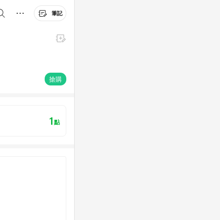
筆記
搶購
1
點