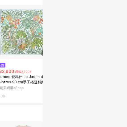
。
$6,080
$22,000
降價
LIGHTO 掛畫｜林庭芝｜百花聖
瑜伽繪畫－心
32,900
(降$2,700)
母 - 原木色鋁框-60 x 60cm
亞洲跨境設計購物
ermes 愛馬仕 Le Jardin des
Marais 瑪黑家居
eintres 90 cm手工捲邊斜紋真
1%
雙面方巾(白/綠/深橘)_廠商直
是美網購eShop
0.5%
0%