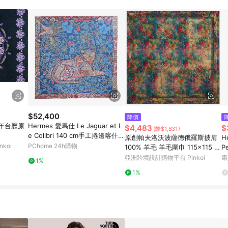
載 Pinkoi APP 後，需透過 LINE 購物前往 Pinkoi 頁面，方享導購資格
$52,400
降價
 年台歷原
Hermes 愛馬仕 Le Jaguar et L
$4,483
$
(降$1,831)
e Colibri 140 cm手工捲邊喀什米
原創帕夫洛沃波薩德俄羅斯披肩
H
爾與真絲混紡方巾(海軍藍/紅/玫
koi
PChome 24h購物
100% 羊毛 羊毛圍巾 115x115 公
P
瑰)
分 10228-2
絲
亞洲跨境設計購物平台 Pinkoi
康
1%
送
1%