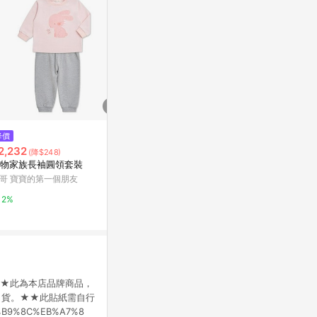
$1,180
降價
限時加碼
斜紋拼接背簍
2,232
$750
(降$248)
rather 不對稱
物家族長袖圓領套裝
柔軟針織排釦抽鬚短版毛衣外套
哥 寶寶的第一個朋友
OB嚴選
2%
2%
10%
★★★此為本店品牌商品，
出貨。★★此貼紙需自行
EA%B9%8C%EB%A7%8