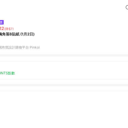
價
12
(降$7)
鴉角落B貼紙 (1月2日)
跨境設計購物平台 Pinkoi
OINTS點數