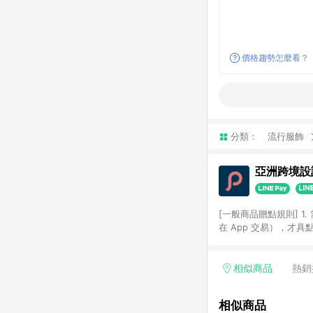
價格趨勢怎麼看？
分類：
流行服飾
亞洲跨境設計
[一般商品贈點規則] 1.
在 App 交易），才
扣。 3. LINE 購物
碼)。 4. 透過 LIN
格，部分退款不在此限。 6. 
相似商品
熱銷
後發送。 8. 群眾募
顏色、價位、贈品如與 P
相似商品
使用規則請以點數紅包活動說