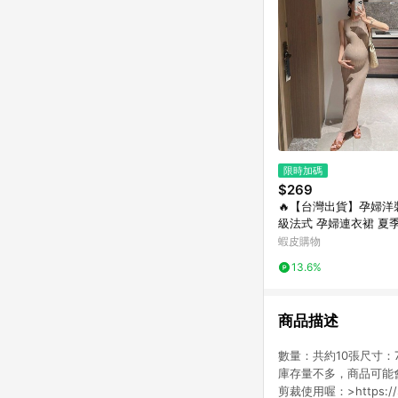
限時加碼
$269
🔥【台灣出貨】孕婦洋
級法式 孕婦連衣裙 夏
質 修身 潮媽遮肉 精
蝦皮購物
修身孕婦長裙 無袖薄款
13.6%
商品描述
數量：共約10張尺寸：
庫存量不多，商品可能
剪裁使用喔：>https://sh