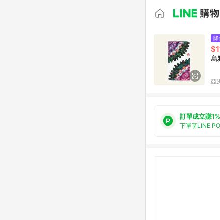
降
$1
烏
亞洲
訂單成立賺1%
下單享LINE P