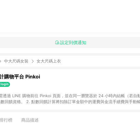
設定到價通知
中大尺碼女裝
女大尺碼上衣
購物平台 Pinkoi
 需透過 LINE 購物前往 Pinkoi 頁面，並在同一瀏覽器於 24 小時內結帳（若自
具點數回饋資格。 2. 點數回饋計算將扣除訂單金額中的運費與金流手續費與手動
點數回饋訂單不得享有 Pinkoi 站方優惠，例如首購優惠，P coins，全站(不包含
E 購物連結到 Pinkoi 以外之網站購買之商品不具贈點資格。 5. 取消訂單或退貨
APP 請更新至Android v4.6.0 / iOS v4.1.5 以上才具贈點資格。 7. 點
排行榜
商品描述
資商品，禮物卡，開館保證金，補運費，攤位費等不具贈點資格。 9. LINE 購物
inkoi 商品資訊頁及購物車不符，以 Pinkoi 購物商品資訊頁及購物車標示為準。
明為準。 11. 若於 LINE 購物前往 Pinkoi 頁面後才首次下載 Pinkoi A