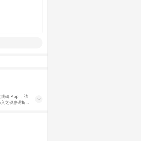
動跳轉 App ，請
輸入之優惠碼折
手動輸入之優惠
行為，不具贈點資
數將於出貨後 45 天
站上之商品規格、
 10. 點數紅包
PP 並完成訂單，不