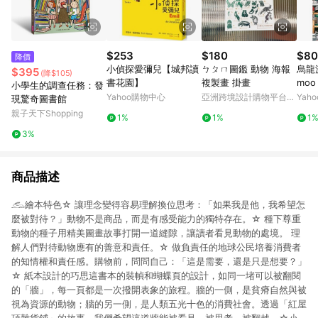
$253
$180
$80
降價
小偵探愛彌兒【城邦讀
ㄅㄆㄇ圖鑑 動物 海報
烏龍派
$395
(降$105)
書花園】
複製畫 掛畫
mo
小學生的調查任務：發
Yahoo購物中心
亞洲跨境設計購物平台
Yah
現驚奇圖書館
Pinkoi
親子天下Shopping
1%
1%
1
3%
商品描述
𓃹繪本特色☆ 讓理念變得容易理解換位思考：「如果我是他，我希望怎
麼被對待？」動物不是商品，而是有感受能力的獨特存在。☆ 種下尊重
動物的種子用精美圖畫故事打開一道縫隙，讓讀者看見動物的處境。 理
解人們對待動物應有的善意和責任。☆ 做負責任的地球公民培養消費者
的知情權和責任感。購物前，問問自己：「這是需要，還是只是想要？」
☆ 紙本設計的巧思這書本的裝幀和蝴蝶頁的設計，如同一堵可以被翻閱
的「牆」，每一頁都是一次撥開表象的旅程。牆的一側，是貧瘠自然與被
視為資源的動物；牆的另一側，是人類五光十色的消費社會。透過「紅屋