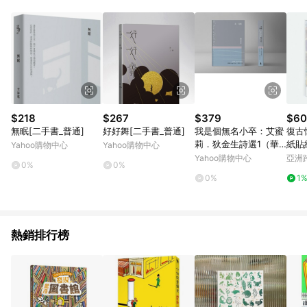
Android v4.6.0 / iOS v4.1.5 以上才具贈點資格。 7. 點數將於出
貨後 45 天後發送。 8. 群眾募資商品，禮物卡，開館保證金，補
運費，攤位費等不具贈點資格。 9. LINE 購物站上之商品規格、
顏色、價位、贈品如與 Pinkoi 商品資訊頁及購物車不符，以
Pinkoi 購物商品資訊頁及購物車標示為準。 10. 點數紅包使用規
則請以點數紅包活動說明為準。 11. 若於 LINE 購物前往 Pinkoi
頁面後才首次下載 Pinkoi APP 並完成訂單，不符合導購資格；承
上，首次下載 Pinkoi APP 後，需透過 LINE 購物前往 Pinkoi 頁
面，方享導購資格。
$218
$267
$379
$60
無眠[二手書_普通]
好好舞[二手書_普通]
我是個無名小卒：艾蜜
復古
莉．狄金生詩選1（華
紙貼
Yahoo購物中心
Yahoo購物中心
文世界最佳詮釋本．修
Yahoo購物中心
亞洲
0%
0%
訂新版）
Pinko
0%
1
熱銷排行榜