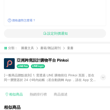
價格趨勢怎麼看？
設定到價通知
分類：
圖書文具
書籍/雜誌期刊
童書
亞洲跨境設計購物平台 Pinkoi
[一般商品贈點規則] 1. 需透過 LINE 購物前往 Pinkoi 頁面，並在
同一瀏覽器於 24 小時內結帳（若自動跳轉 App ，請在 App 交
易），才具點數回饋資格。 2. 點數回饋計算將扣除訂單金額中的
運費與金流手續費與手動輸入之優惠碼折扣。 3. LINE 購物點數
回饋訂單不得享有 Pinkoi 站方優惠，例如首購優惠，P coins，
相似商品
熱銷排行榜
商品描述
全站(不包含手動輸入之優惠碼)。 4. 透過 LINE 購物連結到
Pinkoi 以外之網站購買之商品不具贈點資格。 5. 取消訂單或退貨
相似商品
行為，不具贈點資格，部分退款不在此限。 6. APP 請更新至