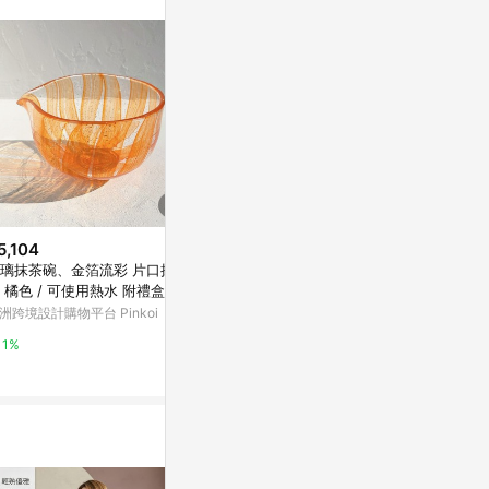
。
5,104
$1,280
$2,177
璃抹茶碗、金箔流彩 片口抹茶
櫻霧花見杯 手工吹製玻璃杯 花朵
若藤【山吹千
 橘色 / 可使用熱水 附禮盒
造型藝術杯 台灣玻璃工
亞洲跨境設計購物
洲跨境設計購物平台 Pinkoi
亞洲跨境設計購物平台 Pinkoi
1%
1%
1%