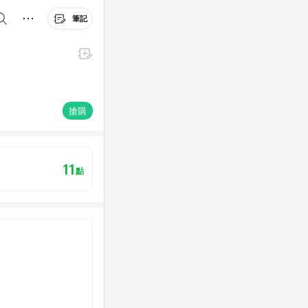
筆記
搶購
11
點