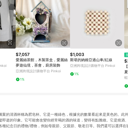
$7,057
$1,003
愛麗絲茶館，木製茶盒，愛麗絲
斯堪的納維亞過山車/紅線
$
夢遊仙境，茶會，廚房裝飾
koi
亞洲跨境設計購物平台 Pinkoi
【
亞洲跨境設計購物平台 Pinkoi
夏
1%
腳
蝦
1%
質
圖案的清酒杯稱為肥皂杯。它是一種綠色，根據光的數量看起來是黃色的。此
縱即逝的印象。它可能會改變你經常喝的酒的味道，變得有點雅緻。它是燒酒
各種紀念日的禮物/禮物，例如母親節、父親節、敬老日等。我們還可以選擇在