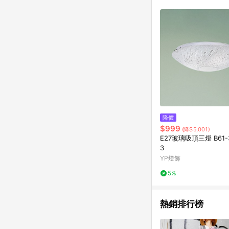
符合導購資格；承上，首次下
降價
$999
(降$5,001)
E27玻璃吸頂三燈 B61-3
3
YP燈飾
5%
熱銷排行榜