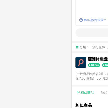
價格趨勢怎麼看？
分類：
流行服飾
亞洲跨境設計
[一般商品贈點規則] 1.
在 App 交易），才
扣。 3. LINE 購物
碼)。 4. 透過 LIN
格，部分退款不在此限。 6. 
相似商品
熱銷
後發送。 8. 群眾募
顏色、價位、贈品如與 P
相似商品
使用規則請以點數紅包活動說