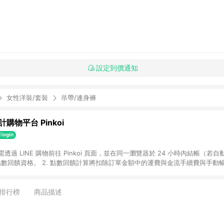
設定到價通知
女性洋裝/套裝
吊帶/連身褲
購物平台 Pinkoi
 需透過 LINE 購物前往 Pinkoi 頁面，並在同一瀏覽器於 24 小時內結帳（若自
具點數回饋資格。 2. 點數回饋計算將扣除訂單金額中的運費與金流手續費與手動
點數回饋訂單不得享有 Pinkoi 站方優惠，例如首購優惠，P coins，全站(不包含
E 購物連結到 Pinkoi 以外之網站購買之商品不具贈點資格。 5. 取消訂單或退貨
APP 請更新至Android v4.6.0 / iOS v4.1.5 以上才具贈點資格。 7. 點
排行榜
商品描述
資商品，禮物卡，開館保證金，補運費，攤位費等不具贈點資格。 9. LINE 購物
inkoi 商品資訊頁及購物車不符，以 Pinkoi 購物商品資訊頁及購物車標示為準。
明為準。 11. 若於 LINE 購物前往 Pinkoi 頁面後才首次下載 Pinkoi A