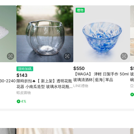
載 Pinkoi APP 後，需透過 LINE 購物前往 Pinkoi 頁面，方享導購資格
$550
$
限時加碼
【WAGA】 津輕 日製手作 50ml
玻
$143
玻璃清酒杯│藍海│單品
碗
0-2240
限時折扣🔥【 新上架】透明花瓶
LINE禮物
亞
花器 小南瓜造型 玻璃水培花瓶
水培專用玻璃花盆可養銅錢草南
蝦皮購物
瓜玻璃盆
4%