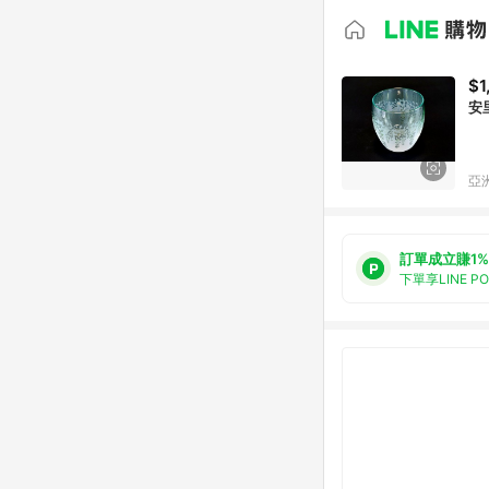
$1
安
亞洲
訂單成立賺1%
下單享LINE P