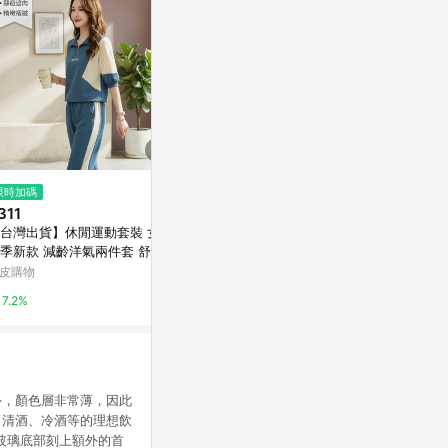
$1,305
$601
限時加碼
〚ehka sopo〛2WAY前後兩穿
日本久美子組裝
311
甜美碎花層次感綁帶吊帶洋裝
圖案 L 尺寸
台灣出貨】休閒運動套裝 女裝
Yahoo購物中心
亞洲跨境設計購物
季新款 減齡洋氣兩件套 舒適束
褲裝 寬鬆顯瘦剪裁 透氣親膚材
皮購物
1%
1%
 簡約隨性風格 日常運動
7.2%
外，顏色層非常薄，因此
、清酒、冷酒等的理想飲
玻璃底部刻上額外的首