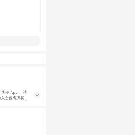
動跳轉 App ，請
輸入之優惠碼折
手動輸入之優惠
行為，不具贈點資
數將於出貨後 45 天
站上之商品規格、
 10. 點數紅包
PP 並完成訂單，不