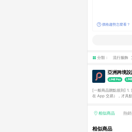
價格趨勢怎麼看？
分類：
流行服飾
亞洲跨境設計
[一般商品贈點規則] 1.
在 App 交易），才
扣。 3. LINE 購物
碼)。 4. 透過 LIN
格，部分退款不在此限。 6. 
相似商品
熱銷
後發送。 8. 群眾募
顏色、價位、贈品如與 P
相似商品
使用規則請以點數紅包活動說