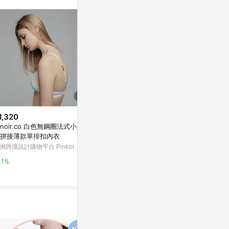
。
1,320
$1,980
$1,880
rnoir.co 白色無鋼圈法式小胸紗
雙面女伶貝蕾內衣
NUDE 超完美
拼接薄款單排扣內衣
亞洲跨境設計購物平台 Pinkoi
Marais 瑪黑家
洲跨境設計購物平台 Pinkoi
1%
0.5%
1%