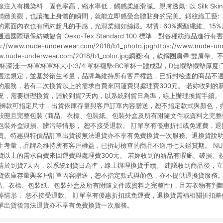
注入有機染料，固色率高，縮水率低，觸感柔細滑膩。親膚透氣: 以 Silk Ski
緻美觀，也讓撫上身體的瞬間，就能立即感受合體貼身的完美。鍛紋織工藝: 「Jacq
素面內衣也有簡約超凡的手感，光滑柔細如絲鍛。材質: 60%聚酯纖維、15%尼
國際環保紡織協會 Oeko-Tex Standard 100 標準，對各種紡織品進
ww.nude-underwear.com/2018/b1_photo.jpghttps://www.nude-und
://www.nude-underwear.com/2018/b1_color.jpg鋼圈:有，軟鋼圈肩帶
深淺:一杯罩杯罩杯大小:3/4 罩杯襯墊:BC罩杯一體成型，D無襯墊襯墊厚度:
護法規定，並基於衛生考量，品牌為維持所有客戶權益，已拆封檢查的商品不適用
的服務，若有二次換貨以上的需求自費來回運費與處理費300元。 若妳收到的
況，需要辦理換貨，請於到貨7天內，以系統到貨日為準，線上辦理換貨手續。
品褲款可指定尺寸，出貨依庫存量與客戶訂單內容贈送，恕不指定款式與顏色，
狀態且完整包裝 (商品、衣標、包裝紙、包裝外盒及所有附隨文件或資料之完整
包裝外盒毀損、髒污等情形， 恕不接受退款。 訂單享有優惠折扣或免運費，
資。特惠與特價品訂單出貨後無法退貨亦不享有免費換貨一次服務。退換貨說明
生考量，品牌為維持所有客戶權益，已拆封檢查的商品不適用七天鑑賞期。 NU
貨以上的需求自費來回運費與處理費300元。 若妳收到的新品有瑕疵、破損、
請於到貨7天內，以系統到貨日為準，線上辦理換貨手續。 建議收到商品後，立
貨依庫存量與客戶訂單內容贈送，恕不指定款式與顏色，亦不提供退換貨服務。
商品、衣標、包裝紙、包裝外盒及所有附隨文件或資料之完整性)，且若衣物有判
等情形， 恕不接受退款。 訂單享有優惠折扣或免運費，退換貨需補相關折扣
單出貨後無法退貨亦不享有免費換貨一次服務。