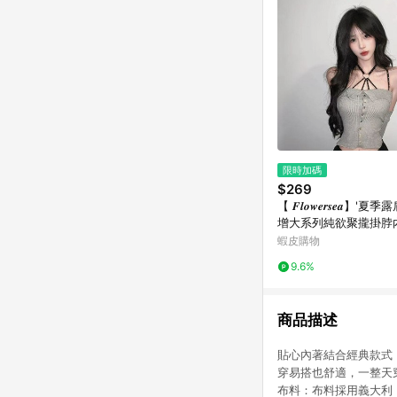
限時加碼
$269
【 𝑭𝒍𝒐𝒘𝒆𝒓𝒔𝒆𝒂】
增大系列純欲聚攏掛脖
性感文胸罩厚杯套裝
蝦皮購物
9.6%
商品描述
貼心內著結合經典款式
穿易搭也舒適，一整天穿著
布料：布料採用義大利，