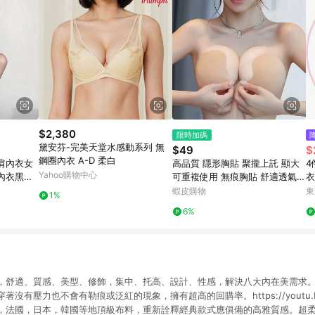
$2,380
限時加碼
黛安芬-完美天堂水感動系列 無
$49
$
鋼圈內衣 A-D 柔白
'夏季露肩內衣女
高品質 隱形胸貼 聚攏上託 顯大
4
Yahoo購物中心
內衣黑色
可重複使用 無痕胸貼 舒適透氣
衣
夏季 裙子專用 胸墊 乳貼 不露點
蝦皮購物
東
1%
胸貼
6%
，舒適、質感、美型、修飾，集中、托高、設計、性感，解決八大內在美需求
沒有壓力也不會有勒痕或泛紅的現象，擁有超高的回購率。https://youtu.be/
法國，日本，韓國等地頂級布料，重新詮釋經典款式應俱備的高雅質感。超柔纖維：