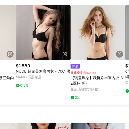
載 Pinkoi APP 後，需透過 LINE 購物前往 Pinkoi 頁面，方享導購資格
$1,880
$
降價
NUDE 超完美無痕內衣 - 70C-黑
o
$986
(降$294)
網
Marais 瑪黑家居
中腰三角內
【瑪登瑪朵】我挺妳半罩內衣 B-
亞
E罩杯(黑)
0.5%
曼黛瑪璉官方購物
2%