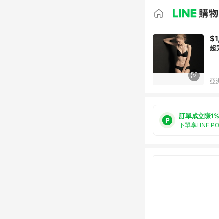
$1
超
亞洲
訂單成立賺1%
下單享LINE P