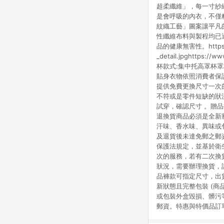
超柔纖維」，每一寸紗線
是會呼吸的內衣，不僅精
紋織工藝」圖案讓平凡的
性纖維布料與製程均已通過
品的健康無害性。https://w
_detail.jpghttps
杯款式:集中托高罩杯罩杯
貼身衣物依照消費者保
提供免費更換尺寸一次
不符或是零件短缺的狀
試穿，確認尺寸 。贈
退換貨商品必須是全新
汗味、香水味、異味或
及退貨後未達免郵之郵
保護法規定，並基於衛
次的服務，若有二次換
狀況，需要辦理換貨，
品褲款可指定尺寸，出
新狀態且完整包裝 (
或包裝外盒毀損、髒污
郵資。特惠與特價品訂