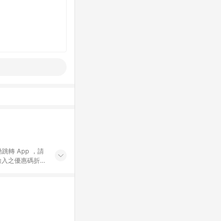
動跳轉 App ，請
輸入之優惠碼折
手動輸入之優惠
行為，不具贈點資
數將於出貨後 45 天
站上之商品規格、
 10. 點數紅包
PP 並完成訂單，不