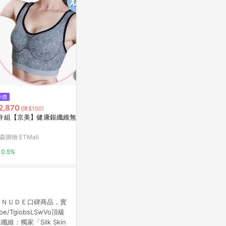
降價
降價
限時加碼
2,870
$585
$390
(降$100)
(降$305)
件組【京美】健康銀纖維無痕內
Filter Bra羞圖神器提托月牙好集
蕾朵兒Lado
中軟鋼圈內衣BCD罩杯-膚VC維
薄隱形內衣
娜553352
森購物 ETMall
VC維娜私物
寶雅線上買
0.5%
3%
5%
。ＮＵＤＥ口碑商品，實
TgiobsLSwVo頂級
獨家「Silk Skin