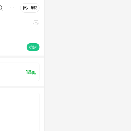
筆記
搶購
18
點