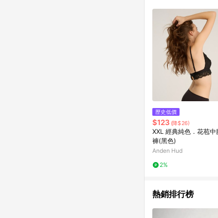
符合導購資格；承上，首次下
歷史低價
$123
(降$26)
XXL 經典純色．花苞
褲(黑色)
Anden Hud
2%
熱銷排行榜