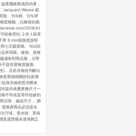
n 超柔纖維製成的內著，
uard Weave 鍛
龍、15%棉、10%彈
行有害物質檢驗，以確保紡織
erwear.com/2018/b1
:雙肩帶、不可拆換背扣:２排３段罩
下厚 8 mm退換貨說明
七天鑑賞期。 NUDE
新品有瑕疵、破損、規格
 建議收到商品後，立即
亦不提供退換貨服務。
性)，且若衣物有判斷出
退換貨需補相關折扣差價
 貼身衣物依照消費者
DE提供免費更換尺寸一
規格不符或是零件短缺的
即試穿，確認尺寸 。贈
 退換貨商品必須是全
斷出汗味、香水味、異味
差價及退貨後未達免郵之