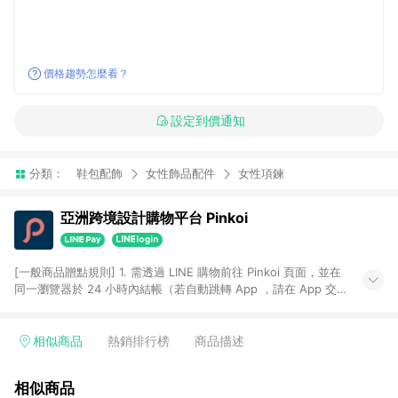
價格趨勢怎麼看？
設定到價通知
分類：
鞋包配飾
女性飾品配件
女性項鍊
亞洲跨境設計購物平台 Pinkoi
[一般商品贈點規則] 1. 需透過 LINE 購物前往 Pinkoi 頁面，並在
同一瀏覽器於 24 小時內結帳（若自動跳轉 App ，請在 App 交
易），才具點數回饋資格。 2. 點數回饋計算將扣除訂單金額中的
運費與金流手續費與手動輸入之優惠碼折扣。 3. LINE 購物點數
回饋訂單不得享有 Pinkoi 站方優惠，例如首購優惠，P coins，
相似商品
熱銷排行榜
商品描述
全站(不包含手動輸入之優惠碼)。 4. 透過 LINE 購物連結到
Pinkoi 以外之網站購買之商品不具贈點資格。 5. 取消訂單或退貨
相似商品
行為，不具贈點資格，部分退款不在此限。 6. APP 請更新至