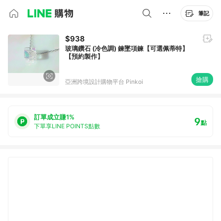
筆記
$938
玻璃鑽石 (冷色調) 鍊墜項鍊【可選佩蒂特】
【預約製作】
搶購
亞洲跨境設計購物平台 Pinkoi
訂單成立賺1%
9
點
下單享LINE POINTS點數