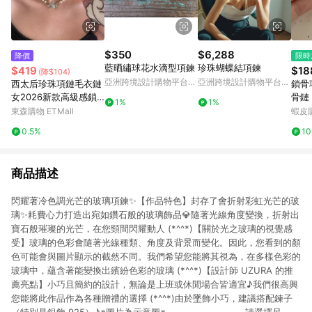
$350
$6,288
降價
限時
藍晒繡球花水滴型項鍊
珍珠蝴蝶結項鍊
$419
$18
(降$104)
亞洲跨境設計購物平台
亞洲跨境設計購物平台
西太后珍珠項鏈毛衣鏈
鎖骨
Pinkoi
Pinkoi
女2026新款高級感鎖
骨鏈 
1%
1%
骨頸鏈輕奢小眾土星配
圓環
東森購物 ETMall
蝦皮
飾
搭簡
0.5%
1
鎖骨
商品描述
閃耀著冷色調光芒的玻璃項鍊✨【作品特色】封存了會折射彩虹光芒的玻
璃✨耗費心力打造出宛如鑽石般的玻璃飾品💎隨著光線角度變換，折射出
寶石般璀璨的光芒，在您頸間閃耀動人 (*^^*)【關於光之玻璃的視覺感
受】玻璃的色彩會隨著光線種類、角度及背景而變化。因此，您看到的顏
色可能會與圖片顯示的截然不同。我們希望您能將其視為，在多樣色彩的
玻璃中，蘊含著能變換出繽紛色彩的玻璃 (*^^*)【設計師 UZURA 的推
薦亮點】小巧且簡約的設計，無論是上班或休閒場合皆適宜♪我們很高興
您能將此作品作為各種贈禮的選擇 (*^^*)由於墜飾小巧，建議搭配鍊子