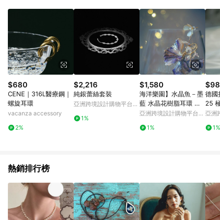
Android v4.6.0 / iOS v4.1.5 以上才具贈點資格。 7. 點數將於出
貨後 45 天後發送。 8. 群眾募資商品，禮物卡，開館保證金，補
運費，攤位費等不具贈點資格。 9. LINE 購物站上之商品規格、
顏色、價位、贈品如與 Pinkoi 商品資訊頁及購物車不符，以
Pinkoi 購物商品資訊頁及購物車標示為準。 10. 點數紅包使用規
則請以點數紅包活動說明為準。 11. 若於 LINE 購物前往 Pinkoi
頁面後才首次下載 Pinkoi APP 並完成訂單，不符合導購資格；承
上，首次下載 Pinkoi APP 後，需透過 LINE 購物前往 Pinkoi 頁
面，方享導購資格。
$680
$2,216
$1,580
$98
CENE｜316L醫療鋼｜
純銀蕾絲套裝
海洋樂園】水晶魚－墨
德國
螺旋耳環
藍 水晶花樹脂耳環 可
25
亞洲跨境設計購物平台
改純銀耳針/耳夾
Pinkoi
vacanza accessory
亞洲跨境設計購物平台
亞洲
1%
Pinkoi
Pinko
2%
1%
1
熱銷排行榜