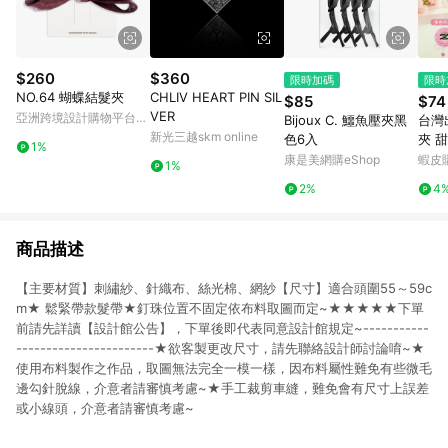
$260
$360
限時加碼
限時
NO.64 蝴蝶結髮夾
CHLIV HEART PIN SIL
$85
$74
VER
亞洲跨境設計購物平台
Bijoux C. 鱷魚壓夾黑
台灣
Pinkoi
新光三越skm online
色6入
夾 
1%
勺扁
康是美網購eShop
蝦皮
1%
清爽
2%
4
小女
商品描述
【主要材質】刺繡紗、針織布、絲光棉、網紗【尺寸】適合頭圍55～59c
m★ 鬆緊帶款髮帶★釘珠位置不固定依布料取圖而定~★★★★★下單
前請先詳讀【設計館公告】，下單後即代表同意設計館規定~-----------
-----------------------★欲客製更改尺寸，請先聯絡設計師討論唷~★
使用布料製作之作品，取圖無法完全一模一樣，因布料屬性難免有些微毛
邊勾針脫線，介意者請審慎考慮~★手工裁剪車縫，難免會有尺寸上誤差
或小線頭，介意者請審慎考慮~