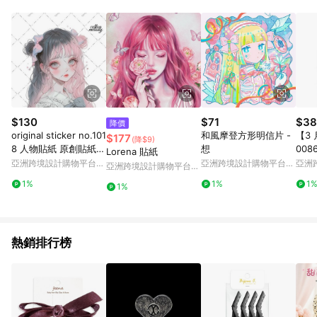
Android v4.6.0 / iOS v4.1.5 以上才具贈點資格。 7. 點數將於出
貨後 45 天後發送。 8. 群眾募資商品，禮物卡，開館保證金，補
運費，攤位費等不具贈點資格。 9. LINE 購物站上之商品規格、
顏色、價位、贈品如與 Pinkoi 商品資訊頁及購物車不符，以
Pinkoi 購物商品資訊頁及購物車標示為準。 10. 點數紅包使用規
則請以點數紅包活動說明為準。 11. 若於 LINE 購物前往 Pinkoi
頁面後才首次下載 Pinkoi APP 並完成訂單，不符合導購資格；承
上，首次下載 Pinkoi APP 後，需透過 LINE 購物前往 Pinkoi 頁
面，方享導購資格。
$130
$71
$38
降價
original sticker no.101
和風摩登方形明信片 -
【3 
$177
(降$9)
8 人物貼紙 原創貼紙
想
00
Lorena 貼紙
人物貼紙 女孩貼紙 原
裝飾
亞洲跨境設計購物平台
亞洲跨境設計購物平台
亞洲
亞洲跨境設計購物平台
創人物貼紙
Pinkoi
Pinkoi
Pinko
Pinkoi
1%
1%
1
1%
熱銷排行榜