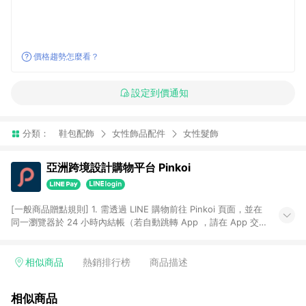
價格趨勢怎麼看？
設定到價通知
分類：
鞋包配飾
女性飾品配件
女性髮飾
亞洲跨境設計購物平台 Pinkoi
[一般商品贈點規則] 1. 需透過 LINE 購物前往 Pinkoi 頁面，並在
同一瀏覽器於 24 小時內結帳（若自動跳轉 App ，請在 App 交
易），才具點數回饋資格。 2. 點數回饋計算將扣除訂單金額中的
運費與金流手續費與手動輸入之優惠碼折扣。 3. LINE 購物點數
回饋訂單不得享有 Pinkoi 站方優惠，例如首購優惠，P coins，
相似商品
熱銷排行榜
商品描述
全站(不包含手動輸入之優惠碼)。 4. 透過 LINE 購物連結到
Pinkoi 以外之網站購買之商品不具贈點資格。 5. 取消訂單或退貨
相似商品
行為，不具贈點資格，部分退款不在此限。 6. APP 請更新至