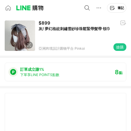
筆記
$899
灰/ 夢幻格紋刺繡雪紗珍珠鬆緊帶髮帶 領巾
搶購
亞洲跨境設計購物平台 Pinkoi
訂單成立賺1%
8
點
下單享LINE POINTS點數