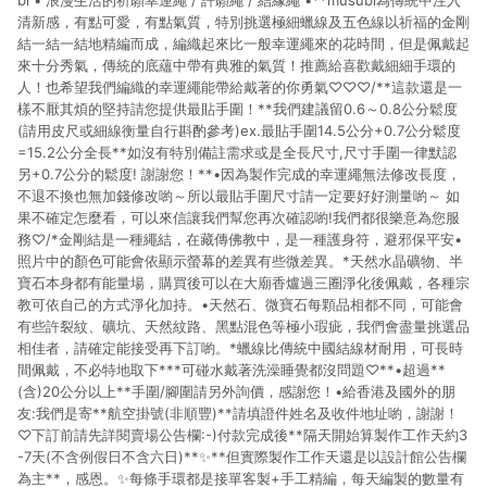
bi • 浪漫生活的祈願幸運繩 / 許願繩 / 結緣繩 •**musubi為傳統中注入
清新感，有點可愛，有點氣質，特別挑選極細蠟線及五色線以祈福的金剛
結一結一結地精編而成，編織起來比一般幸運繩來的花時間，但是佩戴起
來十分秀氣，傳統的底蘊中帶有典雅的氣質！推薦給喜歡戴細細手環的
人！也希望我們編織的幸運繩能帶給戴著的你勇氣♡♡♡/**這款還是一
樣不厭其煩的堅持請您提供最貼手圍！**我們建議留0.6～0.8公分鬆度
(請用皮尺或細線衡量自行斟酌參考)ex.最貼手圍14.5公分+0.7公分鬆度
=15.2公分全長**如沒有特別備註需求或是全長尺寸,尺寸手圍一律默認
另+0.7公分的鬆度! 謝謝您！**•因為製作完成的幸運繩無法修改長度，
不退不換也無加錢修改喲～所以最貼手圍尺寸請一定要好好測量喲～ 如
果不確定怎麼看，可以來信讓我們幫您再次確認喲!我們都很樂意為您服
務♡/*金剛結是一種繩結，在藏傳佛教中，是一種護身符，避邪保平安•
照片中的顏色可能會依顯示螢幕的差異有些微差異。*天然水晶礦物、半
寶石本身都有能量場，購買後可以在大廟香爐過三圈淨化後佩戴，各種宗
教可依自己的方式淨化加持。•天然石、微寶石每顆品相都不同，可能會
有些許裂紋、礦坑、天然紋路、黑點混色等極小瑕疵，我們會盡量挑選品
相佳者，請確定能接受再下訂喲。*蠟線比傳統中國結線材耐用，可長時
間佩戴，不必特地取下***可碰水戴著洗澡睡覺都沒問題♡**•超過**
(含)20公分以上**手圍/腳圍請另外詢價，感謝您！•給香港及國外的朋
友:我們是寄**航空掛號(非順豐)**請填證件姓名及收件地址喲，謝謝！
♡下訂前請先詳閱賣場公告欄:-)付款完成後**隔天開始算製作工作天約3
-7天(不含例假日不含六日)**✨**但實際製作工作天還是以設計館公告欄
為主**，感恩。✨每條手環都是接單客製+手工精編，每天編製的數量有