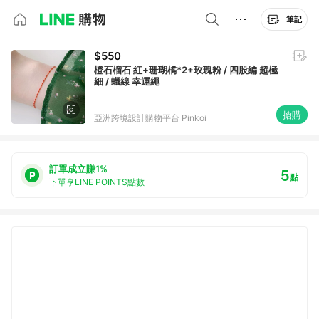
筆記
$550
橙石榴石 紅+珊瑚橘*2+玫瑰粉 / 四股編 超極
細 / 蠟線 幸運繩
搶購
亞洲跨境設計購物平台 Pinkoi
訂單成立賺1%
5
點
下單享LINE POINTS點數