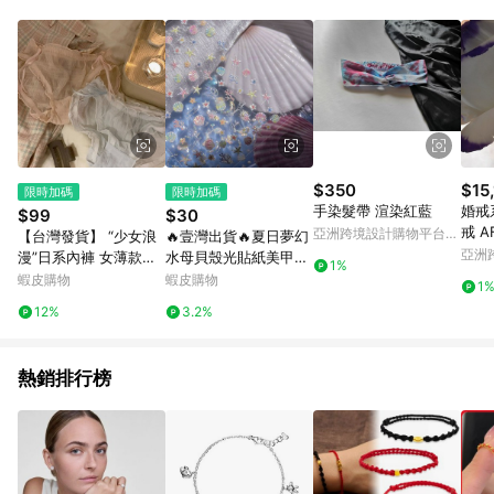
Android v4.6.0 / iOS v4.1.5 以上才具贈點資格。 7. 點數將於出
貨後 45 天後發送。 8. 群眾募資商品，禮物卡，開館保證金，補
運費，攤位費等不具贈點資格。 9. LINE 購物站上之商品規格、
顏色、價位、贈品如與 Pinkoi 商品資訊頁及購物車不符，以
Pinkoi 購物商品資訊頁及購物車標示為準。 10. 點數紅包使用規
則請以點數紅包活動說明為準。 11. 若於 LINE 購物前往 Pinkoi
頁面後才首次下載 Pinkoi APP 並完成訂單，不符合導購資格；承
上，首次下載 Pinkoi APP 後，需透過 LINE 購物前往 Pinkoi 頁
面，方享導購資格。
$350
$15
限時加碼
限時加碼
手染髮帶 渲染紅藍
婚戒
$99
$30
戒 A
亞洲跨境設計購物平台
【台灣發貨】 “少女浪
🔥壹灣出貨🔥夏日夢幻
OVE
Pinkoi
亞洲
漫”日系內褲 女薄款內
水母貝殼光貼紙美甲海
1%
Pinko
褲 三件內褲 性感蕾絲
星海洋海螺diy筆桿水
蝦皮購物
蝦皮購物
1
內褲 純欲風內褲 抗菌
杯手賬ccd裝飾 FAN2
12%
3.2%
內褲 中腰透氣速幹底褲
熱銷排行榜