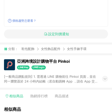
價格趨勢怎麼看？
設定到價通知
分類：
鞋包配飾
女性飾品配件
女性手鍊手環
亞洲跨境設計購物平台 Pinkoi
[一般商品贈點規則] 1. 需透過 LINE 購物前往 Pinkoi 頁面，並在
同一瀏覽器於 24 小時內結帳（若自動跳轉 App ，請在 App 交
易），才具點數回饋資格。 2. 點數回饋計算將扣除訂單金額中的
運費與金流手續費與手動輸入之優惠碼折扣。 3. LINE 購物點數
回饋訂單不得享有 Pinkoi 站方優惠，例如首購優惠，P coins，
相似商品
熱銷排行榜
商品描述
全站(不包含手動輸入之優惠碼)。 4. 透過 LINE 購物連結到
Pinkoi 以外之網站購買之商品不具贈點資格。 5. 取消訂單或退貨
相似商品
行為，不具贈點資格，部分退款不在此限。 6. APP 請更新至