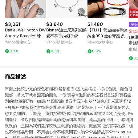
$3,051
$3,940
$1,480
歷史
Daniel Wellington DW
Disney迪士尼系列銀飾
【TLH】黃金編織手鍊
$1,
Audrey Bracelet 珍珠
愛不釋手純銀手鍊
純金999 金心守護 約
(免
母貝玫瑰金手鍊 -DW0
重0.03錢±0.01
Yahoo購物中心
Yahoo購物中心
Yahoo購物中心
帝錢
0401429
包銀
東森購
0.3%
0.3%
0.3%
友閨
0.
商品描述
市面上比較少見的橙色石榴石(錳鋁榴石)這批呈橘紅、棕紅色調。顏色很
濃郁，常光下就有漂亮的顏色！*珠寶界常聽到的芬達石就是達到寶石級
別的錳鋁榴石喲！細節/**四股編/橙石榴石珠扣♡**線色/ 紅+珊瑚橘*2
+玫瑰粉/雖然我們的招牌金剛結幸運繩已經是極細了～但還是很多客人
想要更細的！！於是，我們挑戰製作出超極細的幸運繩♡這次也是使用極
細蠟線，並以四股編精編而成的超極細幸運繩！成品真的很細，手感細細
軟軟的，是因為我們選擇較軟且親膚的蠟線喲！戴起來很沒有存在感！但
也不會輕易鬆開！不用擔心會不經意間丟失喲♡♡品牌故事♡**• musu