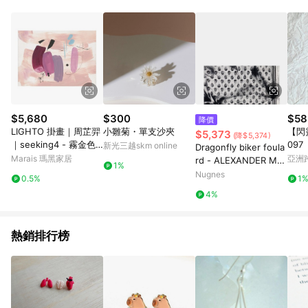
Android v4.6.0 / iOS v4.1.5 以上才具贈點資格。 7. 點數將於出
貨後 45 天後發送。 8. 群眾募資商品，禮物卡，開館保證金，補
運費，攤位費等不具贈點資格。 9. LINE 購物站上之商品規格、
顏色、價位、贈品如與 Pinkoi 商品資訊頁及購物車不符，以
Pinkoi 購物商品資訊頁及購物車標示為準。 10. 點數紅包使用規
則請以點數紅包活動說明為準。 11. 若於 LINE 購物前往 Pinkoi
頁面後才首次下載 Pinkoi APP 並完成訂單，不符合導購資格；承
上，首次下載 Pinkoi APP 後，需透過 LINE 購物前往 Pinkoi 頁
面，方享導購資格。
$5,680
$300
$58
降價
LIGHTO 掛畫｜周芷羿
小雛菊・單支沙夾
【閃
$5,373
(降$5,374)
｜seeking4 - 霧金色
097
新光三越skm online
Dragonfly biker foula
鋁框-50 x 70 cm
Marais 瑪黑家居
亞洲
rd - ALEXANDER MC
1%
Pinko
QUEEN - gender_Ma
Nugnes
0.5%
1
n
4%
熱銷排行榜