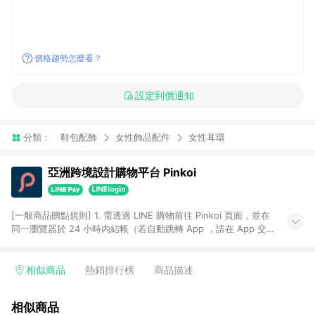
價格趨勢怎麼看？
設定到價通知
分類：
鞋包配飾
女性飾品配件
女性耳環
亞洲跨境設計購物平台 Pinkoi
[一般商品贈點規則] 1. 需透過 LINE 購物前往 Pinkoi 頁面，並在
同一瀏覽器於 24 小時內結帳（若自動跳轉 App ，請在 App 交
易），才具點數回饋資格。 2. 點數回饋計算將扣除訂單金額中的
運費與金流手續費與手動輸入之優惠碼折扣。 3. LINE 購物點數
回饋訂單不得享有 Pinkoi 站方優惠，例如首購優惠，P coins，
相似商品
熱銷排行榜
商品描述
全站(不包含手動輸入之優惠碼)。 4. 透過 LINE 購物連結到
Pinkoi 以外之網站購買之商品不具贈點資格。 5. 取消訂單或退貨
相似商品
行為，不具贈點資格，部分退款不在此限。 6. APP 請更新至