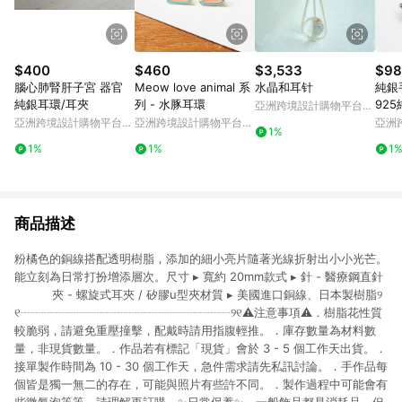
$400
$460
$3,533
$98
腦心肺腎肝子宮 器官
Meow love animal 系
水晶和耳针
純銀
純銀耳環/耳夾
列 - 水豚耳環
92
亞洲跨境設計購物平台
針
Pinkoi
亞洲跨境設計購物平台
亞洲跨境設計購物平台
亞洲
1%
Pinkoi
Pinkoi
Pinko
1%
1%
1
商品描述
粉橘色的銅線搭配透明樹脂，添加的細小亮片隨著光線折射出小小光芒。
能立刻為日常打扮增添層次。尺寸 ▸ 寬約 20mm款式 ▸ 針 - 醫療鋼直針
⠀ ⠀ ⠀ 夾 - 螺旋式耳夾 / 矽膠u型夾材質 ▸ 美國進口銅線、日本製樹脂୨
୧┈┈┈┈┈┈┈┈┈┈┈┈┈┈┈┈┈┈୨୧⚠️注意事項⚠️．樹脂花性質
較脆弱，請避免重壓撞擊，配戴時請用指腹輕推。．庫存數量為材料數
量，非現貨數量。．作品若有標記「現貨」會於 3 - 5 個工作天出貨。．
接單製作時間為 10 - 30 個工作天，急件需求請先私訊討論。．手作品每
個皆是獨一無二的存在，可能與照片有些許不同。．製作過程中可能會有