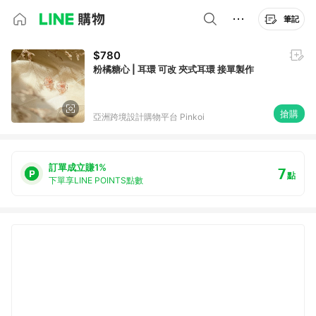
筆記
$780
粉橘糖心 | 耳環 可改 夾式耳環 接單製作
搶購
亞洲跨境設計購物平台 Pinkoi
訂單成立賺1%
7
點
下單享LINE POINTS點數