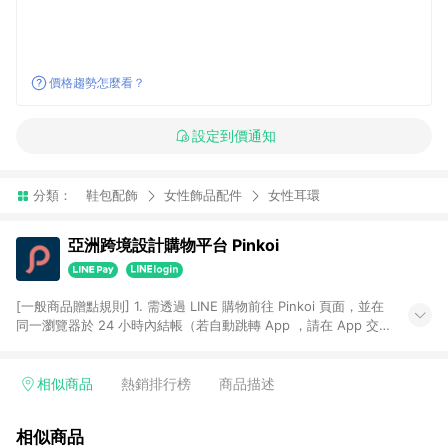
價格趨勢怎麼看？
設定到價通知
分類：
鞋包配飾
女性飾品配件
女性耳環
亞洲跨境設計購物平台 Pinkoi
[一般商品贈點規則] 1. 需透過 LINE 購物前往 Pinkoi 頁面，並在
同一瀏覽器於 24 小時內結帳（若自動跳轉 App ，請在 App 交
易），才具點數回饋資格。 2. 點數回饋計算將扣除訂單金額中的
運費與金流手續費與手動輸入之優惠碼折扣。 3. LINE 購物點數
回饋訂單不得享有 Pinkoi 站方優惠，例如首購優惠，P coins，
相似商品
熱銷排行榜
商品描述
全站(不包含手動輸入之優惠碼)。 4. 透過 LINE 購物連結到
Pinkoi 以外之網站購買之商品不具贈點資格。 5. 取消訂單或退貨
相似商品
行為，不具贈點資格，部分退款不在此限。 6. APP 請更新至