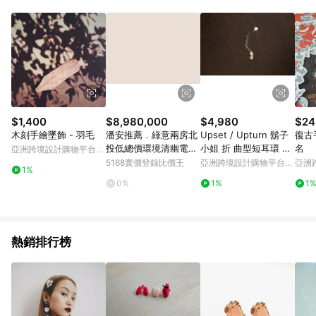
Android v4.6.0 / iOS v4.1.5 以上才具贈點資格。 7. 點數將於出
貨後 45 天後發送。 8. 群眾募資商品，禮物卡，開館保證金，補
運費，攤位費等不具贈點資格。 9. LINE 購物站上之商品規格、
顏色、價位、贈品如與 Pinkoi 商品資訊頁及購物車不符，以
Pinkoi 購物商品資訊頁及購物車標示為準。 10. 點數紅包使用規
則請以點數紅包活動說明為準。 11. 若於 LINE 購物前往 Pinkoi
頁面後才首次下載 Pinkoi APP 並完成訂單，不符合導購資格；承
上，首次下載 Pinkoi APP 後，需透過 LINE 購物前往 Pinkoi 頁
面，方享導購資格。
$1,400
$8,980,000
$4,980
$24
木刻手繪墜飾 - 羽毛
潘安推薦．綠意兩房北
Upset / Upturn 鬍子
復古
投低總價環境清幽電梯
小姐 折 曲型短耳環 Cu
名
亞洲跨境設計購物平台
美宅｜台北市北投區溫
rved Short Earring
Pinkoi
5168實價登錄比價王
亞洲跨境設計購物平台
亞洲
1%
泉路
Pinkoi
Pinko
0%
1%
1
熱銷排行榜