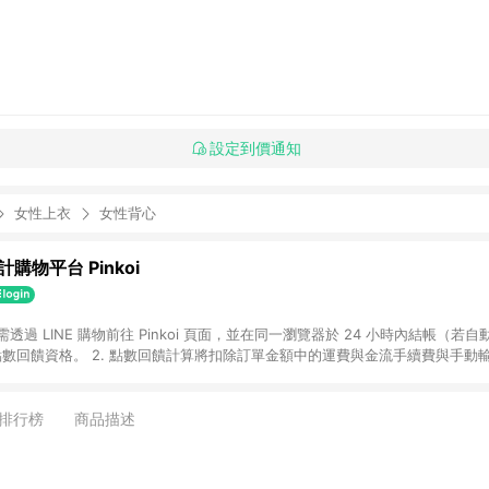
設定到價通知
女性上衣
女性背心
購物平台 Pinkoi
 需透過 LINE 購物前往 Pinkoi 頁面，並在同一瀏覽器於 24 小時內結帳（若自
具點數回饋資格。 2. 點數回饋計算將扣除訂單金額中的運費與金流手續費與手動
點數回饋訂單不得享有 Pinkoi 站方優惠，例如首購優惠，P coins，全站(不包含
E 購物連結到 Pinkoi 以外之網站購買之商品不具贈點資格。 5. 取消訂單或退貨
APP 請更新至Android v4.6.0 / iOS v4.1.5 以上才具贈點資格。 7. 點
排行榜
商品描述
資商品，禮物卡，開館保證金，補運費，攤位費等不具贈點資格。 9. LINE 購物
inkoi 商品資訊頁及購物車不符，以 Pinkoi 購物商品資訊頁及購物車標示為準。
明為準。 11. 若於 LINE 購物前往 Pinkoi 頁面後才首次下載 Pinkoi A