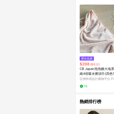
符合導購資格；承上，首次下
歷史低價
$298
(降$52)
CB Japan泡泡糖大
維4倍吸水擦頭巾(四色
亞洲跨境設計購物平台 Pin
1%
熱銷排行榜