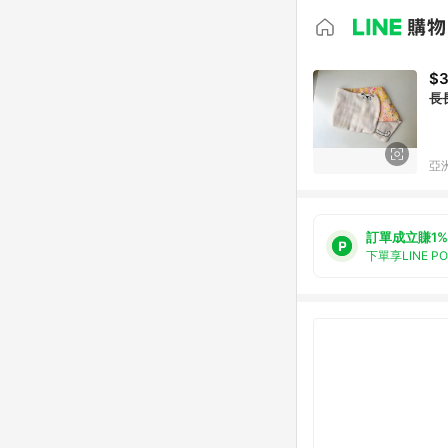
$
長
亞洲
訂單成立賺1%
下單享LINE P