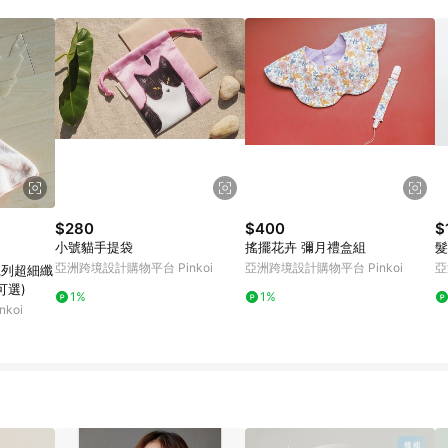
載 Pinkoi APP 後，需透過 LINE 購物前往 Pinkoi 頁面，方享導購資格
$280
$400
$
小號貓手提袋
搖擺花卉 彌月禮盒組
髮
亞洲跨境設計購物平台 Pinkoi
亞洲跨境設計購物平台 Pinkoi
亞
地系列超細纖
可選)
1%
1%
koi