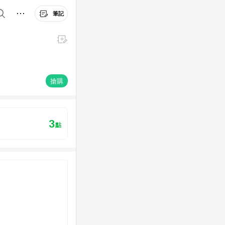
筆記
搶購
3
點