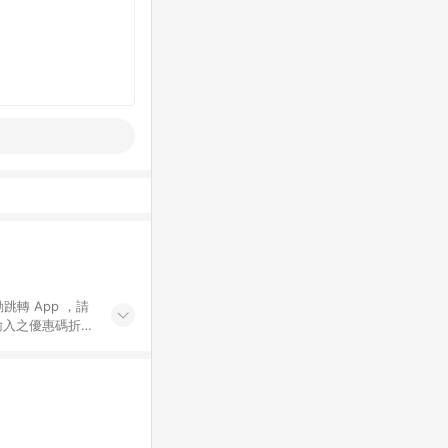
動跳轉 App ，請
輸入之優惠碼折
手動輸入之優惠
行為，不具贈點資
數將於出貨後 45 天
站上之商品規格、
 10. 點數紅包
PP 並完成訂單，不