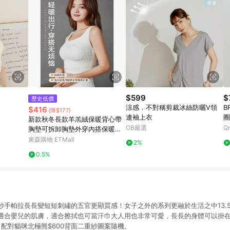
$599
$
歷史低價
涼感．不對稱剪裁冰絲防曬V領
B
$416
(降$177)
連袖上衣
圈
新款秋冬長款羊羔絨保暖背心帶
OB嚴選
Q
胸墊可拆卸胸墊外穿內搭保暖內
衣女
東森購物 ETMall
2%
0.5%
手帕拉長長變短短刺繡的五官更顯質感！女子之外的系列更融於生活之中13.5
適合嬰兒的肌膚，適合擦拭也可當汗巾大人用也非常可愛，長長的身體可以掛
條，配對貓咪北極熊$600背面二重紗圖案隨機。