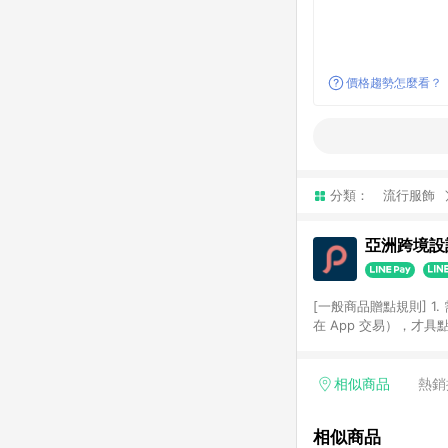
價格趨勢怎麼看？
分類：
流行服飾
亞洲跨境設計
[一般商品贈點規則] 1.
在 App 交易），才
扣。 3. LINE 購物
碼)。 4. 透過 LIN
格，部分退款不在此限。 6. 
相似商品
熱銷
後發送。 8. 群眾募
顏色、價位、贈品如與 P
相似商品
使用規則請以點數紅包活動說