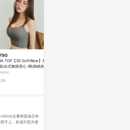
790
$980
$550
RA TOP【3D SoftWear】無鋼
[ Ananas自訂款] 斜肩抽繩短版
拋袖不易皺圓
貼合式無痕背心 ​(軟綿綿灰)
上衣
OB嚴選
momo
新光三越skm online
2%
2%
1%
*50cm主要材質為日本
在脖子上，折成方型方便