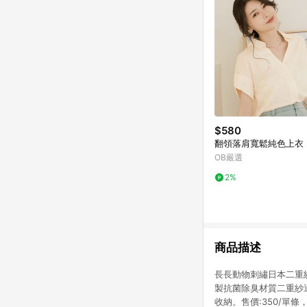
$580
翻領落肩寬鬆純色上衣
OB嚴選
2%
商品描述
長長動物刺繡日本二重紗
製抗菌除臭材質二重紗
收納。售價:350/單