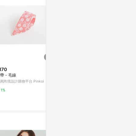
。
170
$440
$160
帶 - 毛線
米駝色調的小動物。純棉六層紗
懶洋洋 手帕
花瓣圍兜/可雙面用
洲跨境設計購物平台 Pinkoi
亞洲跨境設計購物
亞洲跨境設計購物平台 Pinkoi
1%
1%
1%